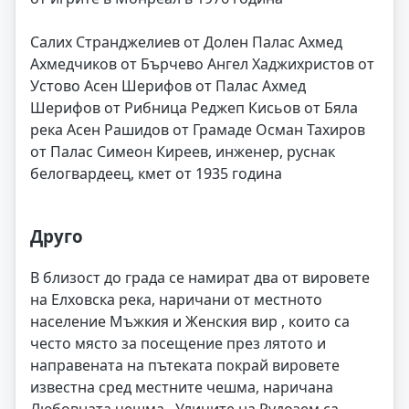
Салих Странджелиев от Долен Палас Ахмед
Ахмедчиков от Бърчево Ангел Хаджихристов от
Устово Асен Шерифов от Палас Ахмед
Шерифов от Рибница Реджеп Кисьов от Бяла
река Асен Рашидов от Грамаде Осман Тахиров
от Палас Симеон Киреев, инженер, руснак
белогвардеец, кмет от 1935 година
Друго
В близост до града се намират два от вировете
на Елховска река, наричани от местното
население Мъжкия и Женския вир , които са
често място за посещение през лятото и
направената на пътеката покрай вировете
известна сред местните чешма, наричана
Любовната чешма . Улиците на Рудозем са