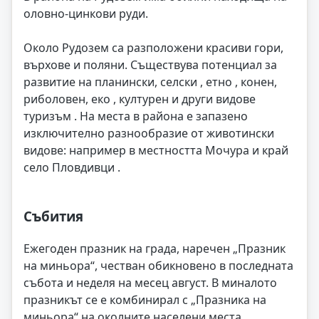
оловно-цинкови руди.
Около Рудозем са разположени красиви гори,
върхове и поляни. Съществува потенциал за
развитие на планински, селски , етно , конен,
риболовен, еко , културен и други видове
туризъм . На места в района е запазено
изключително разнообразие от животински
видове: например в местността Мочура и край
село Пловдивци .
Събития
Ежегоден празник на града, наречен „Празник
на миньора“, честван обикновено в последната
събота и неделя на месец август. В миналото
празникът се е комбинирал с „Празника на
миньора“ на околните населени места