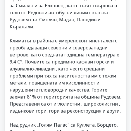
за Смилян и за Елховец , като пътят свършва в
селото. Редовни автобусни линии свързват
Рудозем със Смолян, Мадан, Пловдив и
Кърджали.
Климатът в района е умереноконтинентален с
преобладаващи северни и северозападни
ветрове, като средната годишна температура е
9,4 С°. Почвите са предимно кафяви горски и
алувиално-ливадни , като често срещани
проблеми при тях са наситеността им с тежки
метали, повишената им киселинност и
нарушените плодородни качества. Горите
заемат 81% от територията на община Рудозем.
Представени са от иглолистни , широколистни ,
издънкови гори, гори за реконструкция и други.
Над рудник „Голям Палас“ са Куллета, Борцето,