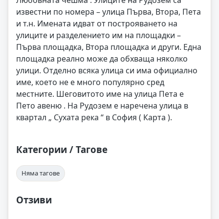
известни по номера – улица Първа, Втора, Пета
и т.н. Имената идват от построяването на
улиците и разделението им на площадки –
Първа площадка, Втора площадка и други. Една
площадка реално може да обхваща няколко
улици. Отделно всяка улица си има официално
име, което не е много популярно сред
местните. Шеговитото име на улица Пета е
Пето авеню . На Рудозем е наречена улица в
квартал „ Сухата река “ в София ( Карта ).
Категории / Тагове
Няма тагове
Отзиви