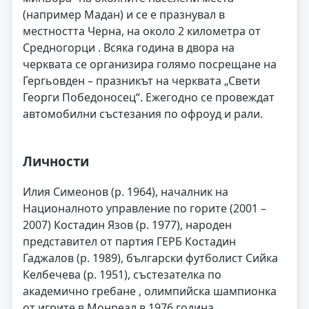
(например Мадан) и се е празнувал в
местността Черна, на около 2 километра от
Средногорци . Всяка година в двора на
черквата се организира голямо посрещане на
Гергьовден – празникът на черквата „Свети
Георги Победоносец“. Ежегодно се провеждат
автомобилни състезания по офроуд и рали.
Личности
Илия Симеонов (р. 1964), началник на
Националното управление по горите (2001 –
2007) Костадин Язов (р. 1977), народен
представител от партия ГЕРБ Костадин
Гаджалов (р. 1989), български футболист Сийка
Келбечева (р. 1951), състезателка по
академично гребане , олимпийска шампионка
от игрите в Монреал в 1976 година