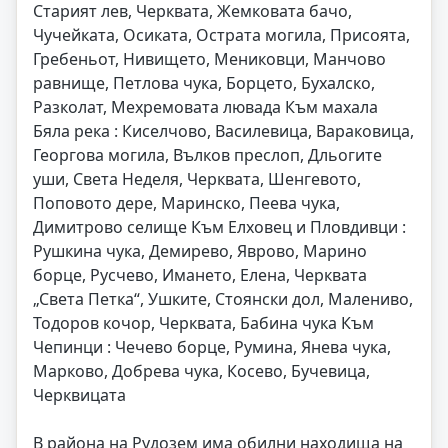
Старият лев, Черквата, Жемковата бачо,
Чучейката, Осиката, Острата могила, Присоята,
Гребеньот, Нивището, Мениковци, Манчово
равнище, Петлова чука, Борцето, Бухалско,
Разколат, Мехремовата лювада Към махала
Бяла река : Киселчово, Василевица, Вараковица,
Георгова могила, Вълков преслоп, Дльогите
уши, Света Неделя, Черквата, Шенгевото,
Поповото дере, Маринско, Пеева чука,
Димитрово селище Към Елховец и Пловдивци :
Рушкина чука, Демирево, Яврово, Марино
борце, Русчево, Имането, Елена, Черквата
„Света Петка“, Ушките, Стоянски дол, Малениво,
Тодоров кочор, Черквата, Бабина чука Към
Чепинци : Чечево борце, Румина, Янева чука,
Марково, Добрева чука, Косево, Бучевица,
Черквицата
В района на Рудозем има обилни находища на