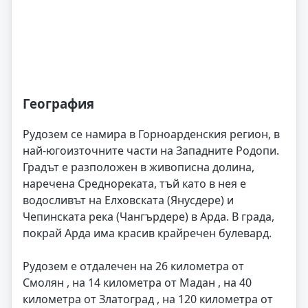
География
Рудозем се намира в Горноарденския регион, в
най-югоизточните части на Западните Родопи.
Градът е разположен в живописна долина,
наречена Среднореката, тъй като в нея е
водосливът на Елховската (Янусдере) и
Чепинската река (Чангърдере) в Арда. В града,
покрай Арда има красив крайречен булевард.
Рудозем е отдалечен на 26 километра от
Смолян , на 14 километра от Мадан , на 40
километра от Златоград , на 120 километра от