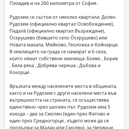
Пловдив и на 260 километра от София .
Рудозем се състои от няколко квартала: Долен
Рудозем (официално квартал Освобождение),
Падала̀ (официално квартал Възраждане),
О̀скрушево (бившето село О̀скрушево) или
Новата махала, Мейково, Геоложка и Койнарци.
В землището на града се намират и 6 села,
които нямат собствени землища: Боево , Борие
, Бяла река , Добрева череша , Дъбова и
Кокорци .
Връзката между населените места в общината,
както и на Рудозем с други населени места във
вътрешността на страната, се осъществява
единствено чрез шосеен път. Рудозем има 5
изхода – два за Смолян (един през Фатово и
един през Средногорци , където може да се
продължи за Мадан или Смолян), за Чепинци,