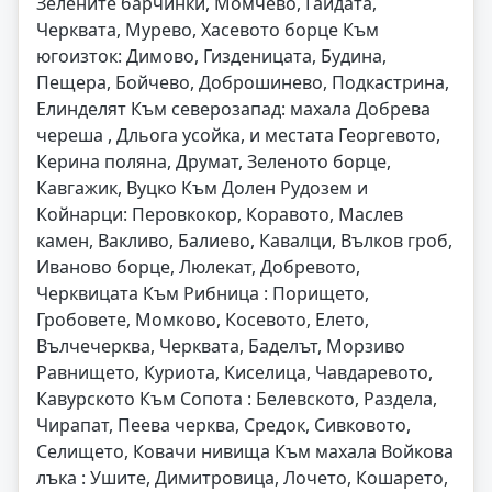
Зелените барчинки, Момчево, Гайдата,
Черквата, Мурево, Хасевото борце Към
югоизток: Димово, Гизденицата, Будина,
Пещера, Бойчево, Доброшинево, Подкастрина,
Елинделят Към северозапад: махала Добрева
череша , Дльога усойка, и местата Георгевото,
Керина поляна, Друмат, Зеленото борце,
Кавгажик, Вуцко Към Долен Рудозем и
Койнарци: Перовкокор, Коравото, Маслев
камен, Вакливо, Балиево, Кавалци, Вълков гроб,
Иваново борце, Люлекат, Добревото,
Черквицата Към Рибница : Порището,
Гробовете, Момково, Косевото, Елето,
Вълчечерква, Черквата, Баделът, Морзиво
Равнището, Куриота, Киселица, Чавдаревото,
Кавурското Към Сопота : Белевското, Раздела,
Чирапат, Пеева черква, Средок, Сивковото,
Селището, Ковачи нивища Към махала Войкова
лъка : Ушите, Димитровица, Лочето, Кошарето,