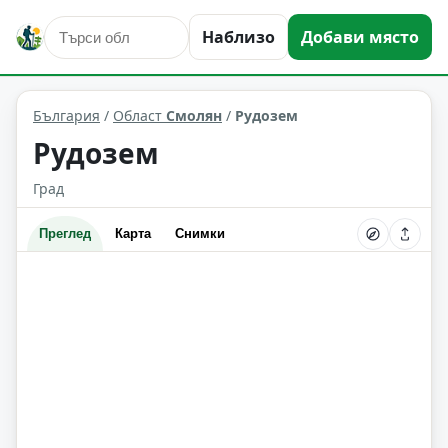
Наблизо
Добави място
Рудозем
Област: Смолян
България
/
Област
Смолян
/
Рудозем
Рудозем
Град
Преглед
Карта
Снимки