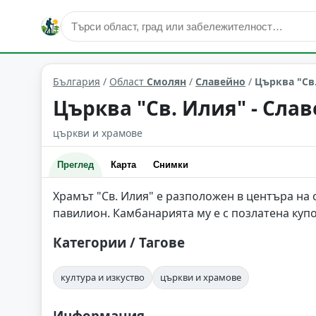
култура и изкуство
Славейно
Област: Смолян
България
/
Област
Смолян
/
Славейно
/
Църква "Св
Църква "Св. Илия" - Сла
църкви и храмове
Преглед
Карта
Снимки
Храмът "Св. Илия" е разположен в центъра на 
павилион. Камбанарията му е с позлатена купо
Категории / Тагове
култура и изкуство
църкви и храмове
Информация