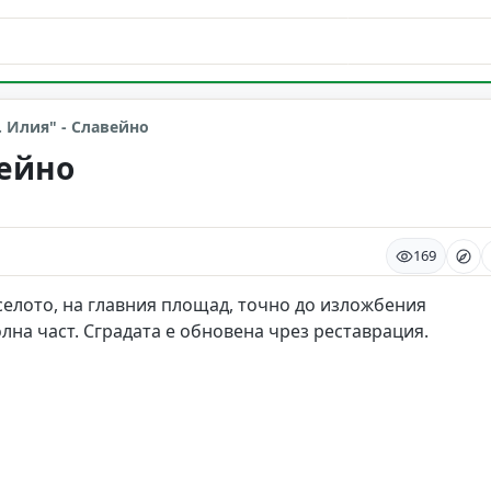
. Илия" - Славейно
вейно
169
селото, на главния площад, точно до изложбения
лна част. Сградата е обновена чрез реставрация.