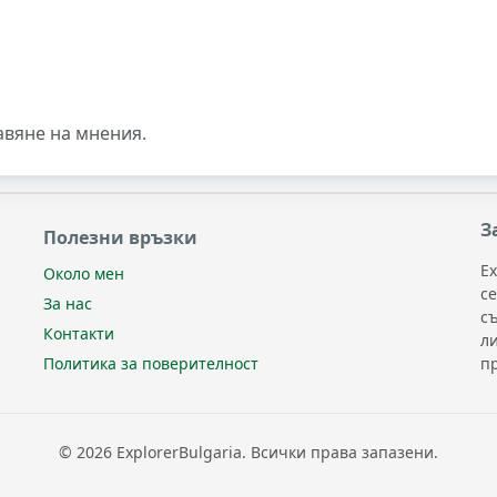
авяне на мнения.
З
Полезни връзки
Ex
Около мен
с
За нас
с
Контакти
л
п
Политика за поверителност
© 2026 ExplorerBulgaria. Всички права запазени.