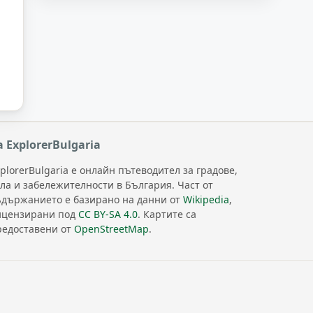
а ExplorerBulgaria
plorerBulgaria е онлайн пътеводител за градове,
ела и забележителности в България. Част от
ъдържанието е базирано на данни от
Wikipedia
,
ицензирани под
CC BY-SA 4.0
. Картите са
редоставени от
OpenStreetMap
.