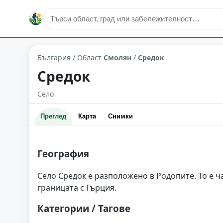
Средок
Област: Смолян
България
/
Област
Смолян
/
Средок
Средок
Село
Преглед
Карта
Снимки
География
Село Средок е разположено в Родопите. То е ч
границата с Гърция.
Категории / Тагове