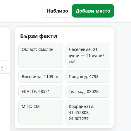
Наблизо
Добави място
Бързи факти
Област: Смолян
Население: 21
души — 11 души/
км²
Височина: 1109 m
Пощ. код: 4798
ЕКАТТЕ: 68521
Тел. код: 03028
МПС: СМ
Координати:
41.455808,
24.607257