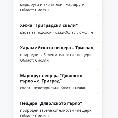
маршрути и екопътеки · маршрути
Област: Смолян
Хижа "Триградски скали"
места за подслон · хижи
Област: Смолян
Харамийската пещера – Триград
природни забележителности · пещери
Област: Смолян
Маршрут пещера "Дяволско
гърло – с. Триград"
спорт · велотуризъм
Област: Смолян
Пещера "Дяволското гърло"
природни забележителности · пещери
Област: Смолян