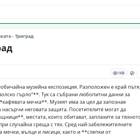
ката - Триград
рад
168
еобичайна музейна експозиция. Разположен е край пътя
олско гърло“**. Тук са събрани любопитни данни за
*кафявата мечка**. Музеят има за цел да запознае
а насърчи неговата защита. Посетителите могат да
щници**, местата, които обитават, заплахите за тяхнот
при случайна среща с тях. Сред най-забележителните
 мечки, вълци и лисици, както и **слепки от