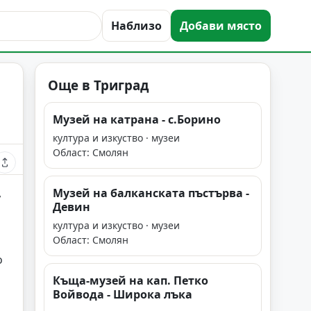
Наблизо
Добави място
Още в Триград
Музей на катрана - с.Борино
култура и изкуство · музеи
Област: Смолян
,
Музей на балканската пъстърва -
Девин
култура и изкуство · музеи
Област: Смолян
о
Къща-музей на кап. Петко
Войвода - Широка лъка