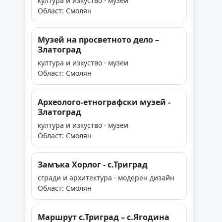
култура и изкуство · музеи
Област: Смолян
Музей на просветното дело –
Злaтоград
култура и изкуство · музеи
Област: Смолян
Археолого-етнографски музей -
Златоград
култура и изкуство · музеи
Област: Смолян
Замъка Хорлог - с.Триград
сгради и архитектура · модерен дизайн
Област: Смолян
Маршрут с.Триград – с.Ягодина