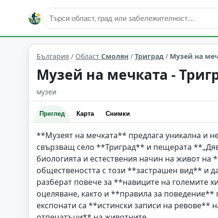
култура и изкуство
Триград
Област: Смолян
България
/
Област
Смолян
/
Триград
/
Музей на меч
Музей на мечката - Триг
музеи
Преглед
Карта
Снимки
**Музеят на мечката** предлага уникална и н
свързващ село **Триград** и пещерата **„Дяв
биологията и естествения начин на живот на *
обществеността с този **застрашен вид** и д
разберат повече за **навиците на големите хи
оцеляване, както и **правила за поведение** 
експонати са **истински записи на ревове** на
отпечатъци** на животните.