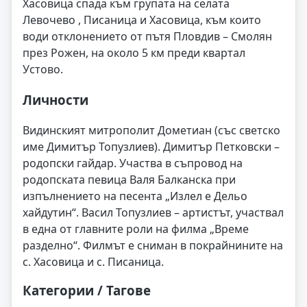
Хасовица спада към групата на селата
Левочево , Писаница и Хасовица, към които
води отклонението от пътя Пловдив – Смолян
през Рожен, на около 5 км преди квартал
Устово.
Личности
Видинският митрополит Дометиан (със светско
име Димитър Топузлиев). Димитър Петковски –
родопски гайдар. Участва в съпровод на
родопската певица Валя Балканска при
изпълнението на песента „Излел е Дельо
хайдутин“. Васил Топузлиев – артистът, участвал
в една от главните роли на филма „Време
разделно“. Филмът е сниман в покрайнините на
с. Хасовица и с. Писаница.
Категории / Тагове