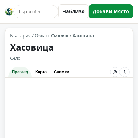
Наблизо
Добави място
Хасовица
Област: Смолян
България
/
Област
Смолян
/
Хасовица
Хасовица
Село
Преглед
Карта
Снимки