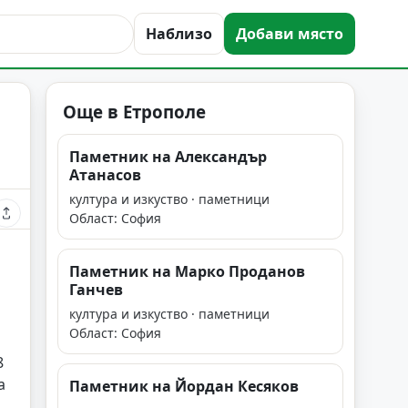
Наблизо
Добави място
Още в Етрополе
Паметник на Александър
Атанасов
култура и изкуство · паметници
Област: София
Паметник на Марко Проданов
Ганчев
култура и изкуство · паметници
Област: София
8
а
Паметник на Йордан Кесяков