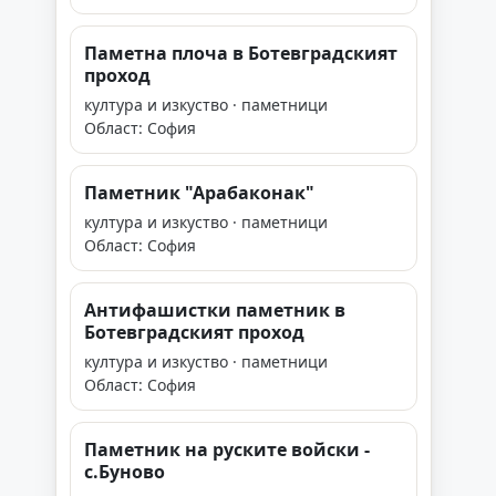
Паметна плоча в Ботевградският
проход
култура и изкуство · паметници
Област: София
Паметник "Арабаконак"
култура и изкуство · паметници
Област: София
Антифашистки паметник в
Ботевградският проход
култура и изкуство · паметници
Област: София
Паметник на руските войски -
с.Буново