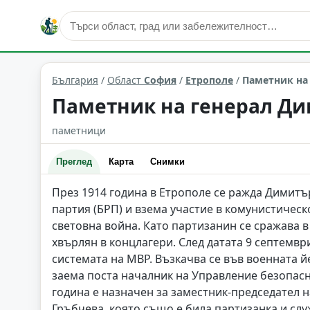
култура и изкуство
Етрополе
Област: София
България
/
Област
София
/
Етрополе
/
Паметник на
Паметник на генерал Д
паметници
Преглед
Карта
Снимки
През 1914 година в Етрополе се ражда Димитъ
партия (БРП) и взема участие в комунистичес
световна война. Като партизанин се сражава в
хвърлян в концлагери. След датата 9 септември
системата на МВР. Възкачва се във военната й
заема поста началник на Управление безопасно
година е назначен за заместник-председател н
Гръбчева, която също е била партизанка и слу