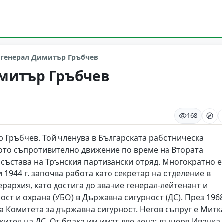
 генерал Димитър Гръбчев
имитър Гръбчев
168
р Гръбчев. Той членува в Българската работническа
кото съпротивително движение по време на Втората
 състава на Трънския партизански отряд. Многократно е
 1944 г. започва работа като секретар на отделение в
ерархия, като достига до звание генерал-лейтенант и
ст и охрана (УБО) в Държавна сигурност (ДС). През 196
а Комитета за държавна сигурност. Негов съпруг е Митк
жител на ДС. От брака им имат две деца: дъщеря Иванка