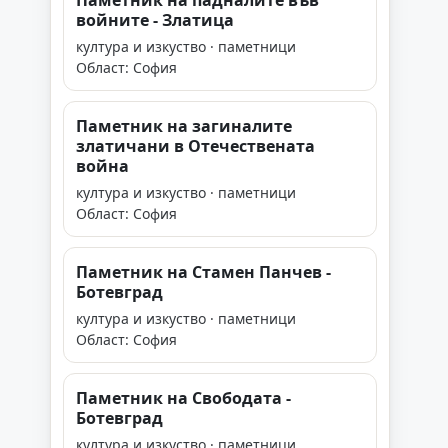
Паметник на падналите във
войните - Златица
култура и изкуство · паметници
Област: София
Паметник на загиналите
златичани в Отечествената
война
култура и изкуство · паметници
Област: София
Паметник на Стамен Панчев -
Ботевград
култура и изкуство · паметници
Област: София
Паметник на Свободата -
Ботевград
култура и изкуство · паметници