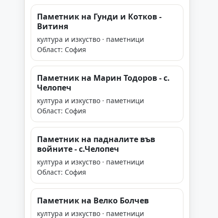
Паметник на Гунди и Котков -
Витиня
култура и изкуство · паметници
Област: София
Паметник на Марин Тодоров - с.
Челопеч
култура и изкуство · паметници
Област: София
Паметник на падналите във
войните - с.Челопеч
култура и изкуство · паметници
Област: София
Паметник на Велко Болчев
култура и изкуство · паметници