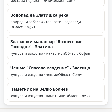
места за подслон · хижи
Област: София
Водопад на Златишка река
природни забележителности · водопади
Област: София
Златишки манастир "Вознесение
Господне" - Златица
култура и изкуство · манастири
Област: София
Чешма "Спасово кладенче" - Златица
култура и изкуство · чешми
Област: София
Паметник на Велко Болчев
култура и изкуство · паметници
Област: София