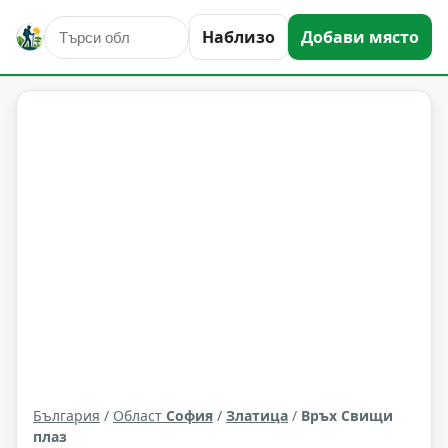
Наблизо
Добави място
природни забележителности
Златица
Област: София
България
/
Област
София
/
Златица
/
Връх Свищи
плаз