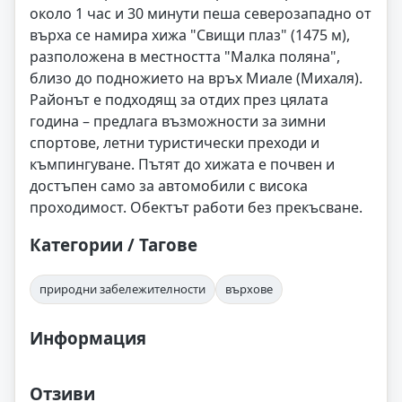
около 1 час и 30 минути пеша северозападно от
върха се намира хижа "Свищи плаз" (1475 м),
разположена в местността "Малка поляна",
близо до подножието на връх Миале (Михаля).
Районът е подходящ за отдих през цялата
година – предлага възможности за зимни
спортове, летни туристически преходи и
къмпингуване. Пътят до хижата е почвен и
достъпен само за автомобили с висока
проходимост. Обектът работи без прекъсване.
Категории / Тагове
природни забележителности
върхове
Информация
Отзиви