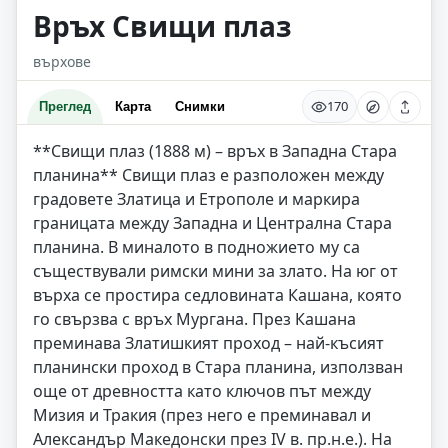
Връх Свищи плаз
върхове
170
Преглед
Карта
Снимки
**Свищи плаз (1888 м) – връх в Западна Стара
планина** Свищи плаз е разположен между
градовете Златица и Етрополе и маркира
границата между Западна и Централна Стара
планина. В миналото в подножието му са
съществували римски мини за злато. На юг от
върха се простира седловината Кашана, която
го свързва с връх Мургана. През Кашана
преминава Златишкият проход – най-късият
планински проход в Стара планина, използван
още от древността като ключов път между
Мизия и Тракия (през него е преминавал и
Александър Македонски през IV в. пр.н.е.). На