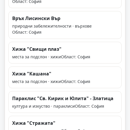
Област: София
Връх Лисински Вър
природни забележителности · върхове
Област: София
Хижа "Свищи плаз"
места за подслон · хижи
Област: София
Хижа "Кашана"
места за подслон · хижи
Област: София
Параклис "Св. Кирик и Юлита" - Златица
култура и изкуство · параклиси
Област: София
Хижа "Стражата"