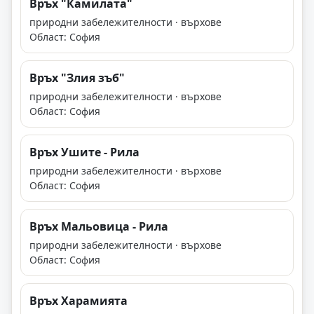
Връх "Камилата"
природни забележителности · върхове
Област: София
Връх "Злия зъб"
природни забележителности · върхове
Област: София
Връх Ушите - Рила
природни забележителности · върхове
Област: София
Връх Мальовица - Рила
природни забележителности · върхове
Област: София
Връх Харамията