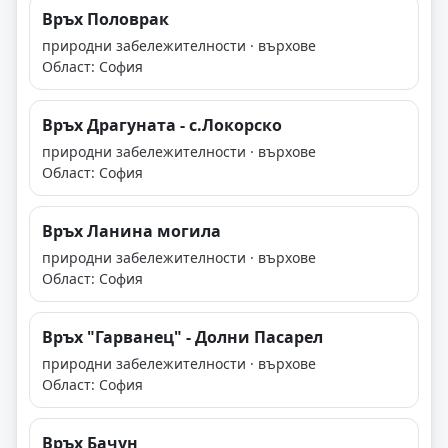
Връх Половрак
природни забележителности · върхове
Област: София
Връх Драгуната - с.Локорско
природни забележителности · върхове
Област: София
Връх Ланина могила
природни забележителности · върхове
Област: София
Връх "Гарванец" - Долни Пасарел
природни забележителности · върхове
Област: София
Връx Бачун