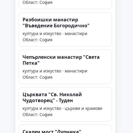
Област: София
Разбоишки манастир
"Въведение Богородично"
култура и изкуство · манастири
Област: София
Чепърленски манастир "Света
Петка"
култура и изкуство · манастири
Област: София
Църквата "Св. Николай
Чудотворец" - Туден
култура и изкуство · църкви и храмове
Област: София
Скален мост "Дупника"