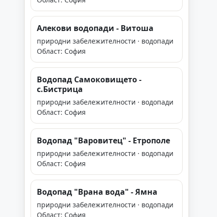
Алекови водопади - Витоша
природни забележителности · водопади
Област: София
Водопад Самоковището -
с.Бистрица
природни забележителности · водопади
Област: София
Водопад "Варовитец" - Етрополе
природни забележителности · водопади
Област: София
Boдoпaд "Bpaнa вoдa" - Ямна
природни забележителности · водопади
Област: София