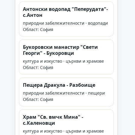
Антонски водопад "Пеперудата"-
с.Антон
природни забележителности · водопади
Област: София
Букоровски манастир "Свети
Георги" - Букоровци
култура и изкуство · църкви и храмове
Област: София
Пещера Дракула - Разбоище
природни забележителности · пещери
Област: София
Храм "Св. вмчк Мина" -
с.Каленовци
култура и изкуство · църкви и храмове