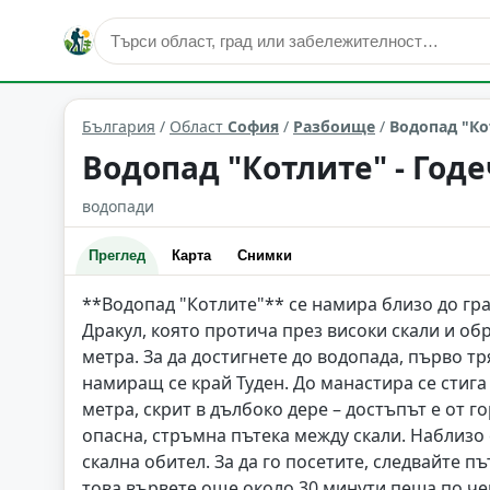
природни забележителности
Разбоище
Област: Соф
България
/
Област
София
/
Разбоище
/
Водопад "Ко
Водопад "Котлите" - Годе
водопади
Преглед
Карта
Снимки
**Водопад "Котлите"** се намира близо до град
Дракул, която протича през високи скали и об
метра. За да достигнете до водопада, първо т
намиращ се край Туден. До манастира се стига
метра, скрит в дълбоко дере – достъпът е от г
опасна, стръмна пътека между скали. Наблизо
скална обител. За да го посетите, следвайте п
това вървете още около 30 минути пеша по че