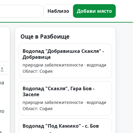
Наблизо
Добави място
Още в Разбоище
Водопад "Добравишка Скакля" -
Добравица
природни забележителности · водопади
Област: София
ка
Водопад "Скакля", Гара Бов -
Заселе
природни забележителности · водопади
Област: София
по
Водопад "Под Камико" - с. Бов
а