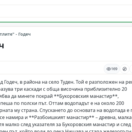
ия
тлите" - Годеч
ч
169
 Годеч, в района на село Туден. Той е разположен на ре
разува три каскади с обща височина приблизително 20
рябва да минете покрай **Букоровския манастир**,
 пеша по полски път. Оттам водопадът е на около 200
орната му страна. Спускането до основата на водопада е 
 се намира и **Разбоишкият манастир** – древна, малка
ътя малко след указателя за Букоровския манастир и след
рен път, който води до река Нишава и стара железопътн