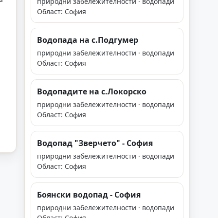
природни забележителности · водопади
Област: София
Водопада на с.Подгумер
природни забележителности · водопади
Област: София
Водопадите на с.Локорско
природни забележителности · водопади
Област: София
Водопад "Зверчето" - София
природни забележителности · водопади
Област: София
Боянски водопад - София
природни забележителности · водопади
Област: София