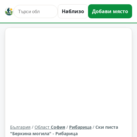
Наблизо
Добави място
спорт
Рибарица
Област: София
България
/
Област
София
/
Рибарица
/
Ски писта
"Беркина могила" - Рибарица