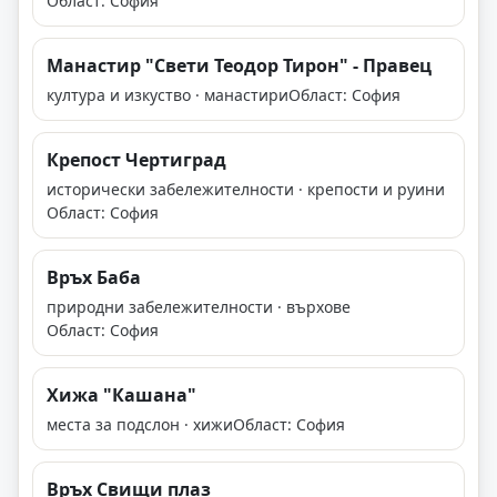
Област: София
Манастир "Свети Теодор Тирон" - Правец
култура и изкуство · манастири
Област: София
Крепост Чертиград
исторически забележителности · крепости и руини
Област: София
Връх Баба
природни забележителности · върхове
Област: София
Хижа "Кашана"
места за подслон · хижи
Област: София
Връх Свищи плаз