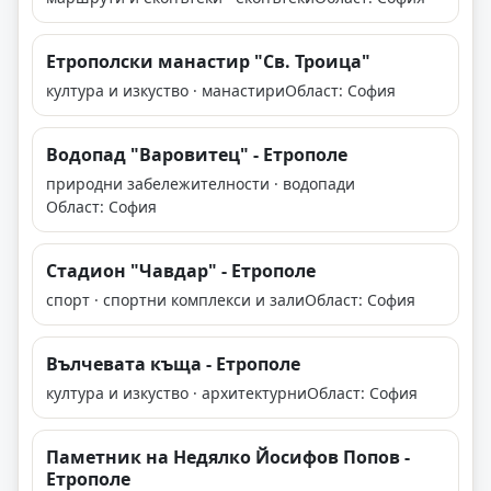
Етрополски манастир "Св. Троица"
култура и изкуство · манастири
Област: София
Водопад "Варовитец" - Етрополе
природни забележителности · водопади
Област: София
Стадион "Чавдар" - Етрополе
спорт · спортни комплекси и зали
Област: София
Вълчевата къща - Етрополе
култура и изкуство · архитектурни
Област: София
Паметник на Недялко Йосифов Попов -
Етрополе