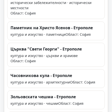
исторически забележителности · исторически
местности
Област: София
Паметник на Христо Ясенов - Етрополе
култура и изкуство · паметници
Област: София
Църква "Свети Георги" - Етрополе
култура и изкуство · църкви и храмове
Област: София
Часовникова кула - Етрополе
култура и изкуство · архитектурни
Област: София
Зольовската чешма - Етрополе
култура и изкуство · чешми
Област: София