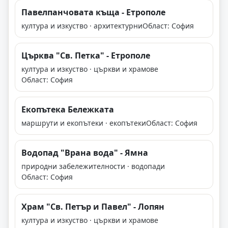
Павелпанчовата къща - Етрополе
култура и изкуство · архитектурни
Област: София
Църква "Св. Петка" - Етрополе
култура и изкуство · църкви и храмове
Област: София
Екопътека Бележката
маршрути и екопътеки · екопътеки
Област: София
Boдoпaд "Bpaнa вoдa" - Ямна
природни забележителности · водопади
Област: София
Храм "Св. Петър и Павел" - Лопян
култура и изкуство · църкви и храмове