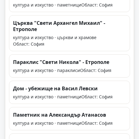
култура и изкуство · паметници
Област: София
Църква "Свети Архангел Михаил" -
Етрополе
култура и изкуство · църкви и храмове
Област: София
Параклис "Свети Никола" - Етрополе
култура и изкуство · параклиси
Област: София
Дом - убежище на Васил Левски
култура и изкуство · паметници
Област: София
Паметник на Александър Атанасов
култура и изкуство · паметници
Област: София