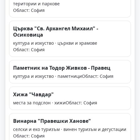
територии и паркове
Област: София
Църква "Св. Архангел Михаил" -
Осиковица
култура и изкуство · църкви и храмове
Област: София
Паметник на Тодор Живков - Правец
култура и изкуство · паметници
Област: София
Хижа "Чавдар"
места за подслон · хижи
Област: София
Винарна "Правешки Ханове"
селски и еко туризъм · винен туризъм и дегустации
Област: София