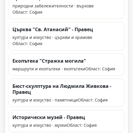
природни забележителности · върхове
Област: София
Църква "Св. Атанасий" - Правец
култура и изкуство · църкви и храмове
Област: София
Екопътека "Стражка могила"
маршрути и екопътеки · екопътеки
Област: София
Бюст-скулптура на Людмила Живкова -
Правец
култура и изкуство · паметници
Област: София
Исторически музей - Правец
култура и изкуство · музеи
Област: София