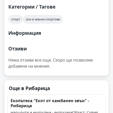
Категории / Тагове
спорт
ски и зимни спортове
Информация
Отзиви
Няма отзиви все още. Скоро ще позволим
добавяне на мнения.
Още в Рибарица
Екопътека "Екот от камбанен звън" -
Рибарица
маршрути и екопътеки · екопътеки
Област: София