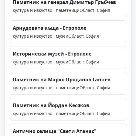
Паметник на генерал Димитър Гръбчев
култура и изкуство · паметници
Област: София
Арнудовата къща - Етрополе
култура и изкуство · музеи
Област: София
Исторически музей - Етрополе
култура и изкуство · музеи
Област: София
Паметник на Марко Проданов Ганчев
култура и изкуство · паметници
Област: София
Паметник на Йордан Кесяков
култура и изкуство · паметници
Област: София
Антично селище "Свети Атанас"