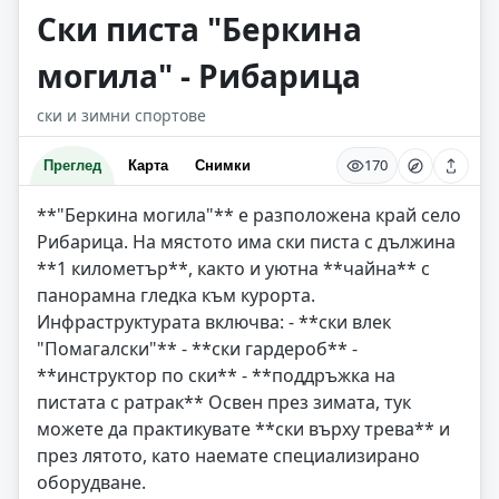
Ски писта "Беркина
могила" - Рибарица
ски и зимни спортове
170
Преглед
Карта
Снимки
**"Беркина могила"** е разположена край село
Рибарица. На мястото има ски писта с дължина
**1 километър**, както и уютна **чайна** с
панорамна гледка към курорта.
Инфраструктурата включва: - **ски влек
"Помагалски"** - **ски гардероб** -
**инструктор по ски** - **поддръжка на
пистата с ратрак** Освен през зимата, тук
можете да практикувате **ски върху трева** и
през лятото, като наемате специализирано
оборудване.