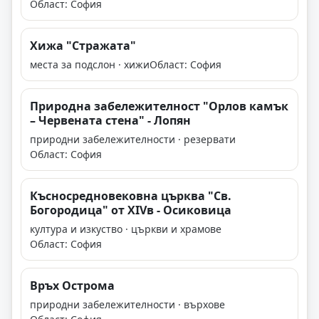
Област: София
Хижа "Стражата"
места за подслон · хижи
Област: София
Природна забележителност "Орлов камък
– Червената стена" - Лопян
природни забележителности · резервати
Област: София
Късносредновековна църква "Св.
Богородица" от ХІVв - Осиковица
култура и изкуство · църкви и храмове
Област: София
Връх Острома
природни забележителности · върхове