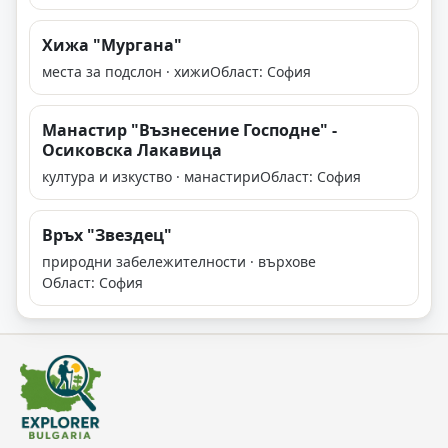
Хижа "Мургана"
места за подслон · хижи
Област: София
Манастир "Възнесение Господне" -
Осиковска Лакавица
култура и изкуство · манастири
Област: София
Връх "Звездец"
природни забележителности · върхове
Област: София