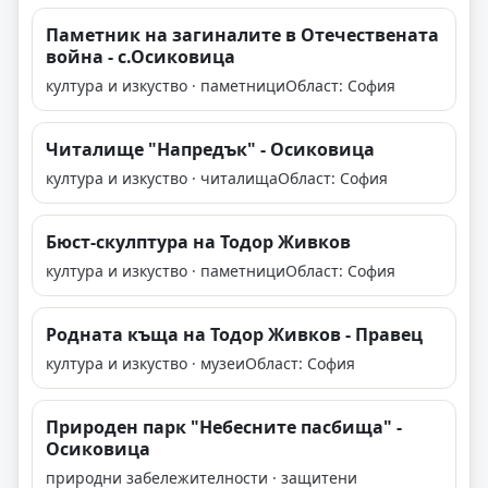
Паметник на загиналите в Отечествената
война - с.Осиковица
култура и изкуство · паметници
Област: София
Читалище "Напредък" - Осиковица
култура и изкуство · читалища
Област: София
Бюст-скулптура на Тодор Живков
култура и изкуство · паметници
Област: София
Родната къща на Тодор Живков - Правец
култура и изкуство · музеи
Област: София
Природен парк "Небесните пасбища" -
Осиковица
природни забележителности · защитени