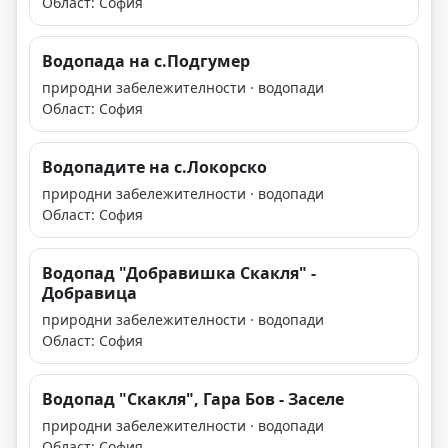
Област: София
Водопада на с.Подгумер
природни забележителности · водопади
Област: София
Водопадите на с.Локорско
природни забележителности · водопади
Област: София
Водопад "Добравишка Скакля" -
Добравица
природни забележителности · водопади
Област: София
Водопад "Скакля", Гара Бов - Заселе
природни забележителности · водопади
Област: София