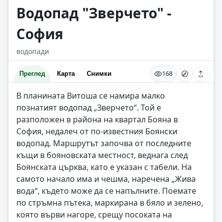
Водопад "Зверчето" -
София
водопади
168
Преглед
Карта
Снимки
В планината Витоша се намира малко
познатият водопад „Зверчето“. Той е
разположен в района на квартал Бояна в
София, недалеч от по-известния Боянски
водопад. Маршрутът започва от последните
къщи в бояновската местност, веднага след
Боянската църква, като е указан с табели. На
самото начало има и чешма, наречена „Жива
вода“, където може да се напълните. Поемате
по стръмна пътека, маркирана в бяло и зелено,
която върви нагоре, срещу посоката на