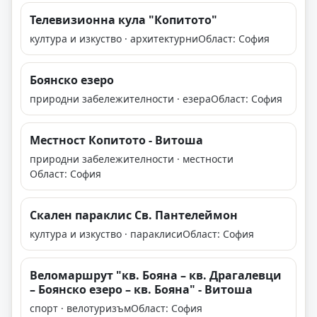
Телевизионна кула "Копитото"
култура и изкуство · архитектурни
Област: София
Боянско езеро
природни забележителности · езера
Област: София
Местност Копитото - Витоша
природни забележителности · местности
Област: София
Скален параклис Св. Пантелеймон
култура и изкуство · параклиси
Област: София
Веломаршрут "кв. Бояна – кв. Драгалевци
– Боянско езеро – кв. Бояна" - Витоша
спорт · велотуризъм
Област: София