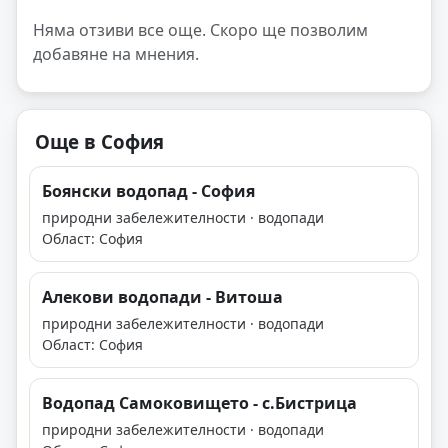
Няма отзиви все още. Скоро ще позволим
добавяне на мнения.
Още в София
Боянски водопад - София
природни забележителности · водопади
Област: София
Алекови водопади - Витоша
природни забележителности · водопади
Област: София
Водопад Самоковището - с.Бистрица
природни забележителности · водопади