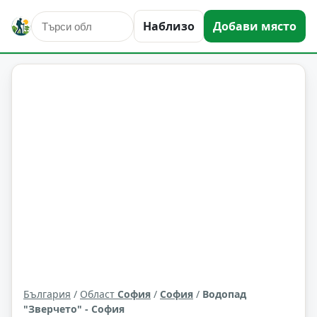
Наблизо
Добави място
природни забележителности
София
Област: София
България
/
Област
София
/
София
/
Водопад
"Зверчето" - София