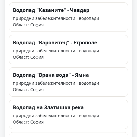
Водопад "Казаните" - Чавдар
природни забележителности · водопади
Област: София
Водопад "Варовитец" - Етрополе
природни забележителности · водопади
Област: София
Boдoпaд "Bpaнa вoдa" - Ямна
природни забележителности · водопади
Област: София
Водопад на Златишка река
природни забележителности · водопади
Област: София