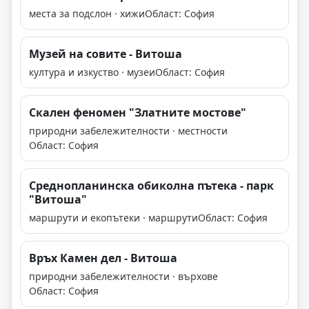
места за подслон · хижи
Област: София
Музей на совите - Витоша
култура и изкуство · музеи
Област: София
Скален феномен "Златните мостове"
природни забележителности · местности
Област: София
Среднопланинска обиколна пътека - парк
"Витоша"
маршрути и екопътеки · маршрути
Област: София
Връх Камен дел - Витоша
природни забележителности · върхове
Област: София