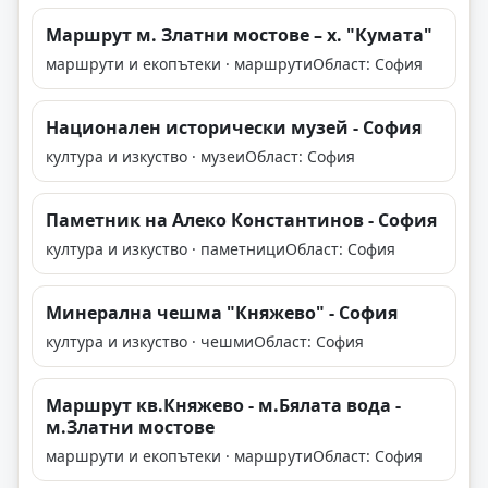
Маршрут м. Златни мостове – х. "Кумата"
маршрути и екопътеки · маршрути
Област: София
Национален исторически музей - София
култура и изкуство · музеи
Област: София
Паметник на Алеко Константинов - София
култура и изкуство · паметници
Област: София
Минерална чешма "Княжево" - София
култура и изкуство · чешми
Област: София
Маршрут кв.Княжево - м.Бялата вода -
м.Златни мостове
маршрути и екопътеки · маршрути
Област: София