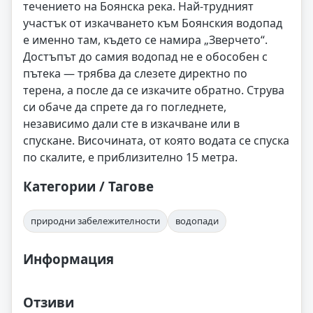
течението на Боянска река. Най-трудният
участък от изкачването към Боянския водопад
е именно там, където се намира „Зверчето“.
Достъпът до самия водопад не е обособен с
пътека — трябва да слезете директно по
терена, а после да се изкачите обратно. Струва
си обаче да спрете да го погледнете,
независимо дали сте в изкачване или в
спускане. Височината, от която водата се спуска
по скалите, е приблизително 15 метра.
Категории / Тагове
природни забележителности
водопади
Информация
Отзиви