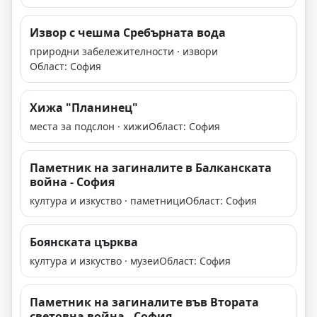
Извор с чешма Сребърната вода
природни забележителности · извори
Област: София
Хижа "Планинец"
места за подслон · хижи
Област: София
Паметник на загиналите в Балканската
война - София
култура и изкуство · паметници
Област: София
Боянската църква
култура и изкуство · музеи
Област: София
Паметник на загиналите във Втората
световна война - София