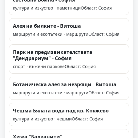
култура и изкуство · паметници
Област: София
Алея на билките - Витоша
маршрути и екопътеки · маршрути
Област: София
Парк на предизвикателствата
"Дендрариум" - София
спорт · въжени паркове
Област: София
Ботаническа алея за незрящи - Витоша
маршрути и екопътеки · маршрути
Област: София
Чешма Бялата вода над кв. Княжево
култура и изкуство · чешми
Област: София
Хижа "Балканити"