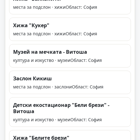
места за подслон · хижи
Област: София
Хижа "Кукер"
места за подслон · хижи
Област: София
Музей на мечката - Витоша
култура и изкуство · музеи
Област: София
Заслон Кикиш
места за подслон · заслони
Област: София
Детски екостационар "Бели брези" -
Витоша
култура и изкуство · музеи
Област: София
Хижа "Белите брези"