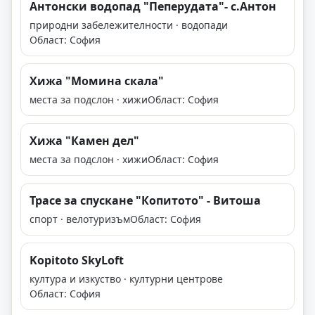
Антонски водопад "Пеперудата"- с.Антон
природни забележителности · водопади
Област: София
Хижа "Момина скала"
места за подслон · хижи
Област: София
Хижа "Камен дел"
места за подслон · хижи
Област: София
Трасе за спускане "Копитото" - Витоша
спорт · велотуризъм
Област: София
Kopitoto SkyLoft
култура и изкуство · културни центрове
Област: София