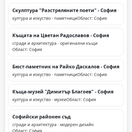
Скулптура "Разстреляните поети" - София
култура и изкуство · паметници
Област: София
Къщата на Цветан Радославов - София
сгради и архитектура · оригинални къщи
Област: София
Бюст-паметник на Райко Даскалов - София
култура и изкуство · паметници
Област: София
Къща-музей "Димитър Благоев" - София
култура и изкуство · музеи
Област: София
Софийски районен съд
сгради и архитектура · модерен дизайн
Област: София