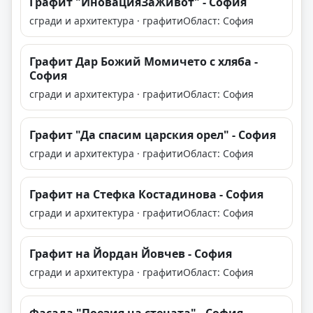
Графит "ИновацияЗаЖивот" - София
сгради и архитектура · графити
Област: София
Графит Дар Божий Момичето с хляба -
София
сгради и архитектура · графити
Област: София
Графит "Да спасим царския орел" - София
сгради и архитектура · графити
Област: София
Графит на Стефка Костадинова - София
сгради и архитектура · графити
Област: София
Графит на Йордан Йовчев - София
сгради и архитектура · графити
Област: София