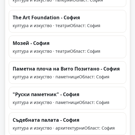
The Art Foundation - София
култура и изкуство · театри
Област: София
Мозей - София
култура и изкуство · театри
Област: София
Паметна плоча на Вито Позитано - София
култура и изкуство · паметници
Област: София
"Руски паметник" - София
култура и изкуство · паметници
Област: София
Съдебната палата - София
култура и изкуство · архитектурни
Област: София