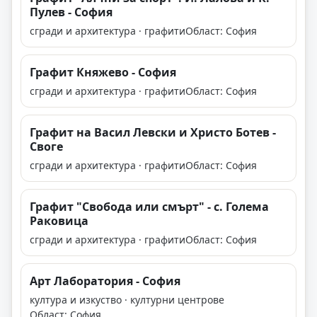
Пулев - София
сгради и архитектура · графити
Област: София
Графит Княжево - София
сгради и архитектура · графити
Област: София
Графит на Васил Левски и Христо Ботев -
Своге
сгради и архитектура · графити
Област: София
Графит "Свобода или смърт" - с. Голема
Раковица
сгради и архитектура · графити
Област: София
Арт Лаборатория - София
култура и изкуство · културни центрове
Област: София