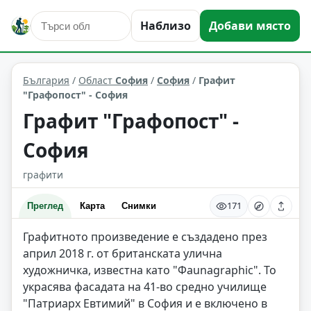
Наблизо
Добави място
сгради и архитектура
София
Област: София
България
/
Област
София
/
София
/
Графит
"Графопост" - София
Графит "Графопост" -
София
графити
171
Преглед
Карта
Снимки
Графитното произведение е създадено през
април 2018 г. от британската улична
художничка, известна като "Фаunagraphic". То
украсява фасадата на 41-во средно училище
"Патриарх Евтимий" в София и е включено в