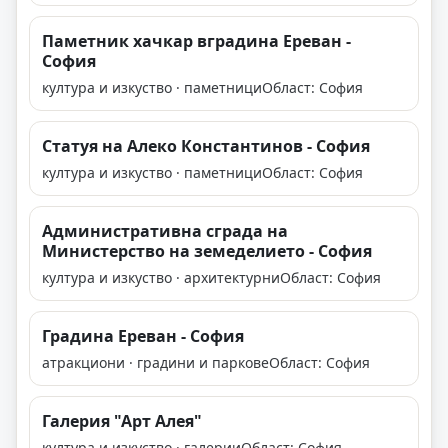
Паметник хачкар вградина Ереван -
София
култура и изкуство · паметници
Област: София
Статуя на Алеко Константинов - София
култура и изкуство · паметници
Област: София
Административна сграда на
Министерство на земеделието - София
култура и изкуство · архитектурни
Област: София
Градина Ереван - София
атракциони · градини и паркове
Област: София
Галерия "Арт Алея"
култура и изкуство · галерии
Област: София