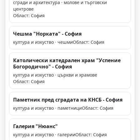
сгради и архитектура · молове и търговски
центрове
Област: София
Чешма "Норката" - София
култура и изкуство · чешми
Област: София
Католически катедрален храм "Успение
Богородично" - София
култура и изкуство · църкви и храмове
Област: София
Паметник пред сградата на КНСБ - София
култура и изкуство · паметници
Област: София
Галерия "Нюанс"
култура и изкуство · галерии
Област: София