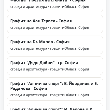
Фасада "Поезия на стената" - София
сгради и архитектура · графити
Област: София
Графит на Хан Тервел - София
сгради и архитектура · графити
Област: София
Графит на Dr. Mundo - София
сгради и архитектура · графити
Област: София
Графит "Дядо Добри" - гр. София
сгради и архитектура · графити
Област: София
Графит "Алчни за спорт": В. Йорданов и Е.
Раданова - София
сгради и архитектура · графити
Област: София
Графит "Алчни за спорт": И. Лалова и К.