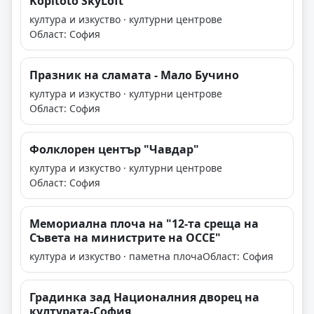
Kopitoto SkyLoft
култура и изкуство · културни центрове
Област: София
Празник на сламата - Мало Бучино
култура и изкуство · културни центрове
Област: София
Фолклорен център "Чавдар"
култура и изкуство · културни центрове
Област: София
Мемориална плоча на "12-та среща на
Съвета на министрите на ОССЕ"
култура и изкуство · паметна плоча
Област: София
Градинка зад Националния дворец на
културата-София