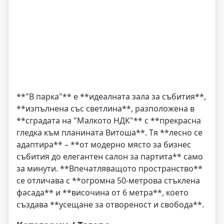
**"В парка"** е **идеалната зала за събития**,
**изпълнена със светлина**, разположена в
**сградата на "Малкото НДК"** с **прекрасна
гледка към планината Витоша**. Тя **лесно се
адаптира** – **от модерно място за бизнес
събития до елегантен салон за партита** само
за минути. **Впечатляващото пространство**
се отличава с **огромна 50-метрова стъклена
фасада** и **височина от 6 метра**, което
създава **усещане за отвореност и свобода**.