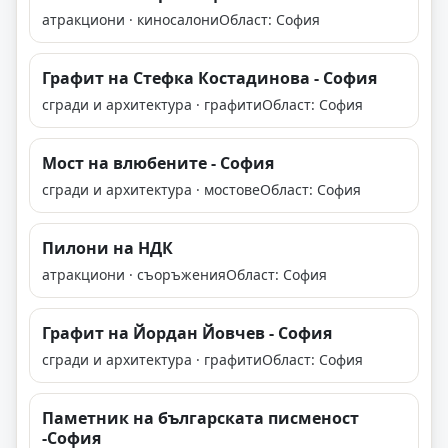
атракциони · киносалони
Област: София
Графит на Стефка Костадинова - София
сгради и архитектура · графити
Област: София
Мост на влюбените - София
сгради и архитектура · мостове
Област: София
Пилони на НДК
атракциони · съоръжения
Област: София
Графит на Йордан Йовчев - София
сгради и архитектура · графити
Област: София
Паметник на българската писменост
-София