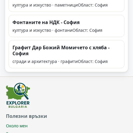
култура и изкуство · паметници
Област: София
Фонтаните на НДК - София
култура и изкуство · фонтани
Област: София
Графит Дар Божий Момичето с хляба -
София
сгради и архитектура · графити
Област: София
Полезни връзки
Около мен