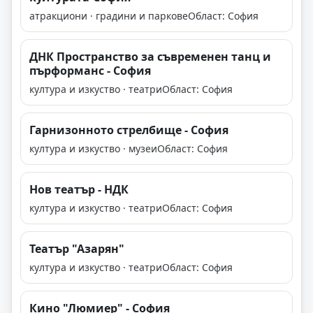
атракциони · градини и паркове
Област: София
ДНК Пространство за съвременен танц и
пърформанс - София
култура и изкуство · театри
Област: София
Гарнизонното стрелбище - София
култура и изкуство · музеи
Област: София
Нов театър - НДК
култура и изкуство · театри
Област: София
Театър "Азарян"
култура и изкуство · театри
Област: София
Кино "Люмиер" - София