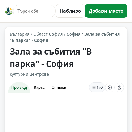
Наблизо
Добави място
култура и изкуство
София
Област: София
България
/
Област
София
/
София
/
Зала за събития
"В парка" - София
Зала за събития "В
парка" - София
културни центрове
170
Преглед
Карта
Снимки