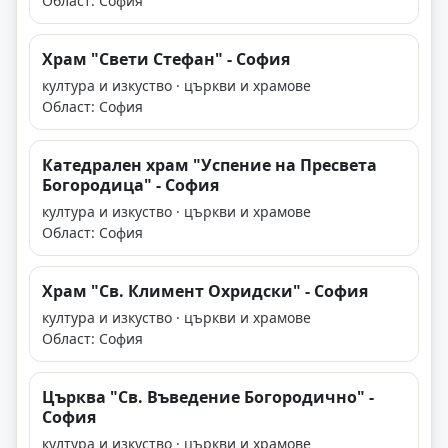
Област: София
Храм "Свети Стефан" - София
култура и изкуство · църкви и храмове
Област: София
Катедрален храм "Успение на Пресвета
Богородица" - София
култура и изкуство · църкви и храмове
Област: София
Храм "Св. Климент Охридски" - София
култура и изкуство · църкви и храмове
Област: София
Църква "Св. Въведение Богородично" -
София
култура и изкуство · църкви и храмове