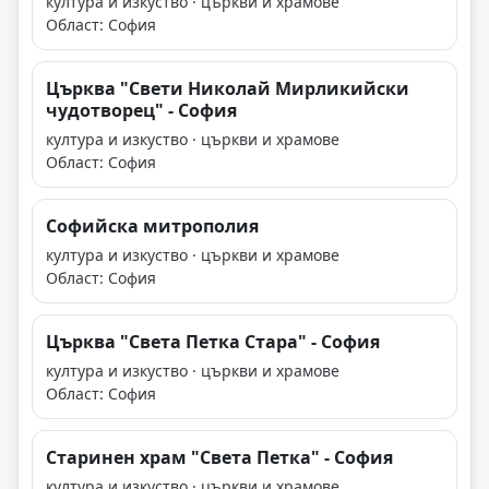
култура и изкуство · църкви и храмове
Област: София
Църква "Свети Николай Мирликийски
чудотворец" - София
култура и изкуство · църкви и храмове
Област: София
Софийска митрополия
култура и изкуство · църкви и храмове
Област: София
Църква "Света Петка Стара" - София
култура и изкуство · църкви и храмове
Област: София
Старинен храм "Света Петка" - София
култура и изкуство · църкви и храмове