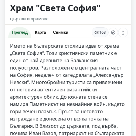
Храм "Света София"
църкви и храмове
168
Преглед
Карта
Снимки
Името на българската столица идва от храма
„Света София“. Този християнски паметник е
един от най-древните на Балканския
полуостров. Разположен е в централната част
на София, недалеч от катедралата „Александър
Невски“. Многобройни туристи са привлечени
от неговия автентичен византийски
архитектурен облик. До южната стена се
намира Паметникът на незнайния войн, където
гори вечен пламък. Пръст за неговото
изграждане е донесена от всяка точка на
България. В близост до църквата, под върба,
почива Иван Вазов, патриархът на българската