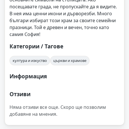
посещавате града, не пропускайте да я видите.
В нея има ценни икони и дърворезби. Много
българи избират този храм за своите семейни
празници. Той е древен и вечен, точно като
самия София!
Категории / Тагове
култура и изкуство
църкви и храмове
Информация
Отзиви
Няма отзиви все още. Скоро ще позволим
добавяне на мнения.