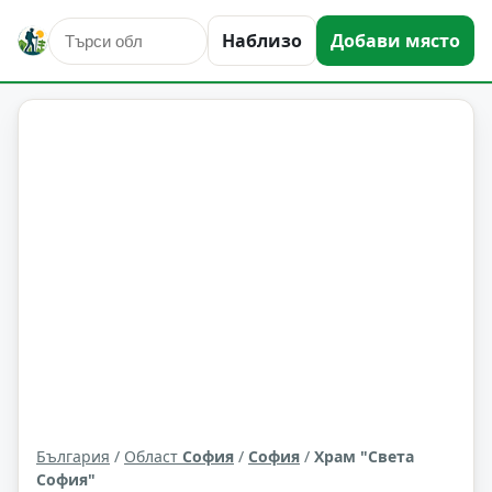
Наблизо
Добави място
култура и изкуство
София
Област: София
България
/
Област
София
/
София
/
Храм "Света
София"