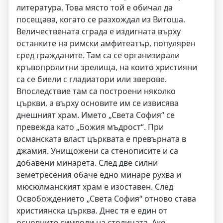
литература. Това място той е обичал да
посещава, когато се разхождал из Витоша.
Величествената сграда е издигната върху
останките на римски амфитеатър, популярен
сред гражданите. Там са се организирали
кръвопролитни зрелища, на които християни
са се биели с гладиатори или зверове.
Впоследствие там са построени няколко
църкви, а върху основите им се извисява
днешният храм. Името „Света София“ се
превежда като „Божия мъдрост“. При
османската власт църквата е превърната в
джамия. Унищожени са стенописите и са
добавени минарета. След две силни
земетресения обаче едно минаре рухва и
мюсюлманският храм е изоставен. След
Освобождението „Света София“ отново става
християнска църква. Днес тя е един от
основните символи на столицата. Ако