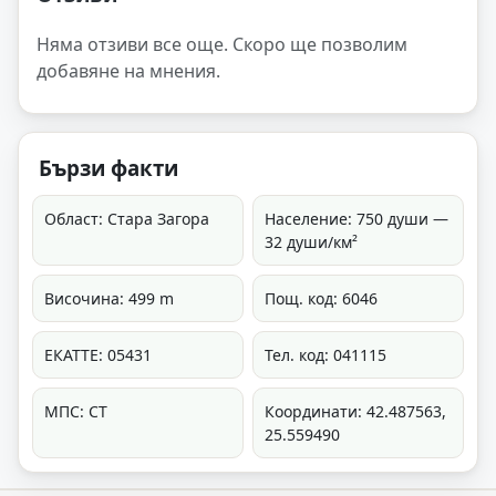
Няма отзиви все още. Скоро ще позволим
добавяне на мнения.
Бързи факти
Област: Стара Загора
Население: 750 души —
32 души/км²
Височина: 499 m
Пощ. код: 6046
ЕКАТТЕ: 05431
Тел. код: 041115
МПС: СТ
Координати: 42.487563,
25.559490