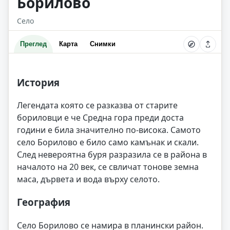
Борилово
Село
Преглед
Карта
Снимки
История
Легендата която се разказва от старите
бориловци е че Средна гора преди доста
години е била значително по-висока. Самото
село Борилово е било само камънак и скали.
След невероятна буря разразила се в района в
началото на 20 век, се свличат тонове земна
маса, дървета и вода върху селото.
География
Село Борилово се намира в планински район.