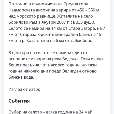
По-точно в подножието на Средна гора.
Надморската височина варира от 450 – 550 м
над морското равнище. Жителите на село
Борилово към 1 януари 2007 г. са 333 души.
Селото се намира на 14 км от Стара Загора, на 7
км от Старозагорските минерални бани, на 15
км от гр. Казанлък и на 6 км от с. Змейово.
В центъра на селото се намира един от
основните извори на река Бедечка. Този извор
беше пресъхнал от няколко години, но тази
година няколко дни преди Великден отново
бликна вода.
Изглед от изток
Събития
Събор на селото – всяка година на 24 май.