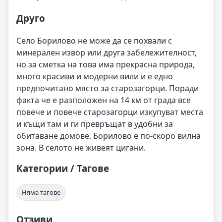
Друго
Село Борилово не може да се похвали с
минерален извор или друга забележителност,
но за сметка на това има прекрасна природа,
много красиви и модерни вили и е едно
предпочитано място за старозагорци. Поради
факта че е разположен на 14 км от града все
повече и повече старозагорци изкупуват места
и къщи там и ги превръщат в удобни за
обитаване домове. Борилово е по-скоро вилна
зона. В селото не живеят цигани.
Категории / Тагове
Няма тагове
Отзиви