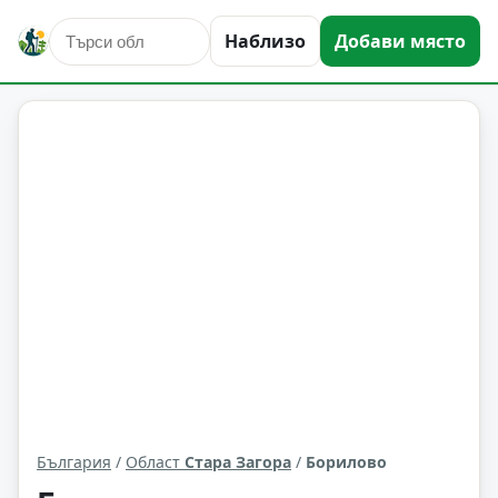
Наблизо
Добави място
Борилово
Област: Стара Загора
България
/
Област
Стара Загора
/
Борилово