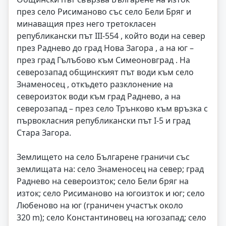
през село Рисиманово със село Бели Бряг и
минаващия през него третокласен
републикански път III-554 , който води на север
през Раднево до град Нова Загора , а на юг –
през град Гълъбово към Симеоновград . На
северозапад общинският път води към село
Знаменосец , откъдето разклонение на
североизток води към град Раднево, а на
северозапад – през село Трънково към връзка с
първокласния републикански път I-5 и град
Стара Загора.
Землището на село Българене граничи със
землищата на: село Знаменосец на север; град
Раднево на североизток; село Бели бряг на
изток; село Рисиманово на югоизток и юг; село
Любеново на юг (граничен участък около
320 m); село Константиновец на югозапад; село