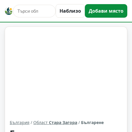
Наблизо
Добави място
Българене
Област: Стара Загора
България
/
Област
Стара Загора
/
Българене