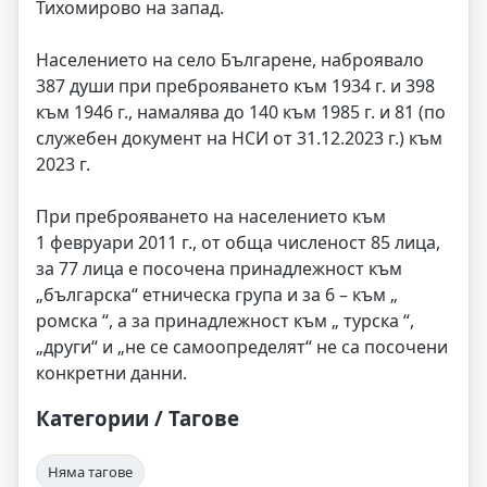
Тихомирово на запад.
Населението на село Българене, наброявало
387 души при преброяването към 1934 г. и 398
към 1946 г., намалява до 140 към 1985 г. и 81 (по
служебен документ на НСИ от 31.12.2023 г.) към
2023 г.
При преброяването на населението към
1 февруари 2011 г., от обща численост 85 лица,
за 77 лица е посочена принадлежност към
„българска“ етническа група и за 6 – към „
ромска “, а за принадлежност към „ турска “,
„други“ и „не се самоопределят“ не са посочени
конкретни данни.
Категории / Тагове
Няма тагове