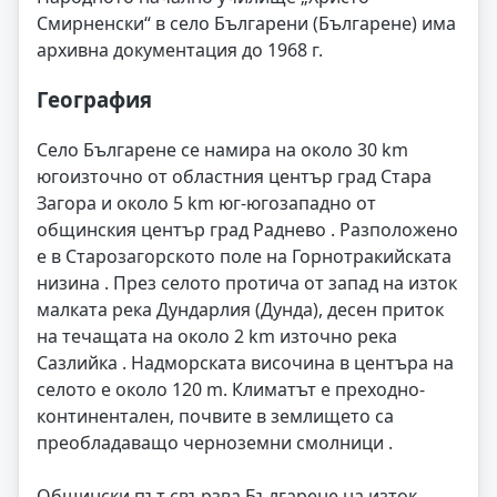
Смирненски“ в село Българени (Българене) има
архивна документация до 1968 г.
География
Село Българене се намира на около 30 km
югоизточно от областния център град Стара
Загора и около 5 km юг-югозападно от
общинския център град Раднево . Разположено
е в Старозагорското поле на Горнотракийската
низина . През селото протича от запад на изток
малката река Дундарлия (Дунда), десен приток
на течащата на около 2 km източно река
Сазлийка . Надморската височина в центъра на
селото е около 120 m. Климатът е преходно-
континентален, почвите в землището са
преобладаващо черноземни смолници .
Общински път свързва Българене на изток