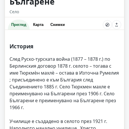
Българене
Село
Преглед
Карта
Снимки
История
След Руско-турската война (1877 – 1878 г.) по
Берлинския договор 1878 г. селото – тогава с
име Тюркмèн махлè – остава в Източна Румелия
; присъединено е към България след
Съединението 1885 г. Село Тюркмен махле е
преименувано на Българени през 1906 г. Село
Българени е преименувано на Българене през
1966 г.
Училище е създадено в селото през 1921 г.
Народното начално училище „Христо