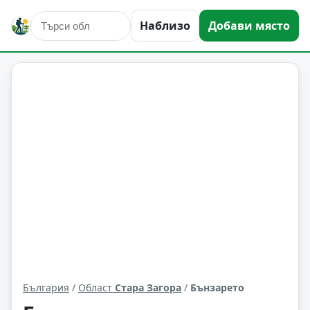
Наблизо
Добави място
Бънзарето
Област: Стара Загора
България
/
Област
Стара Загора
/
Бънзарето