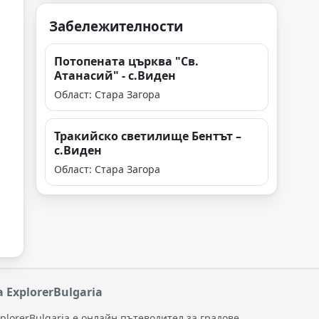
Забележителности
Потопената църква "Св.
Атанасий" - с.Виден
Област: Стара Загора
Тракийско светилище Бентът –
с.Виден
Област: Стара Загора
а ExplorerBulgaria
plorerBulgaria е онлайн пътеводител за градове,