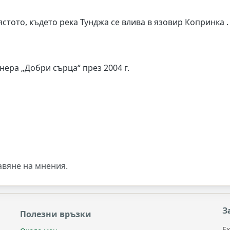
стото, където река Тунджа се влива в язовир Копринка .
ера „Добри сърца“ през 2004 г.
авяне на мнения.
З
Полезни връзки
Ex