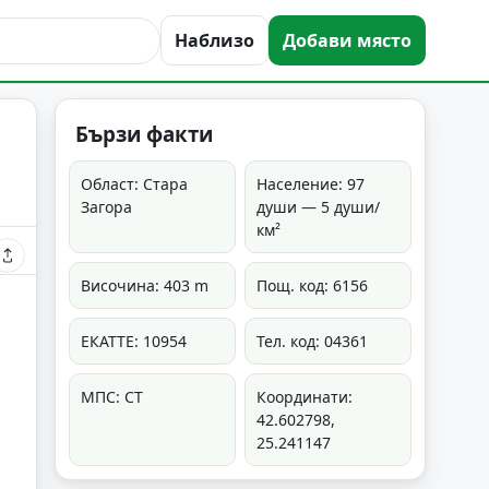
Наблизо
Добави място
Бързи факти
Област: Стара
Население: 97
Загора
души — 5 души/
км²
Височина: 403 m
Пощ. код: 6156
ЕКАТТЕ: 10954
Тел. код: 04361
МПС: СТ
Координати:
42.602798,
25.241147