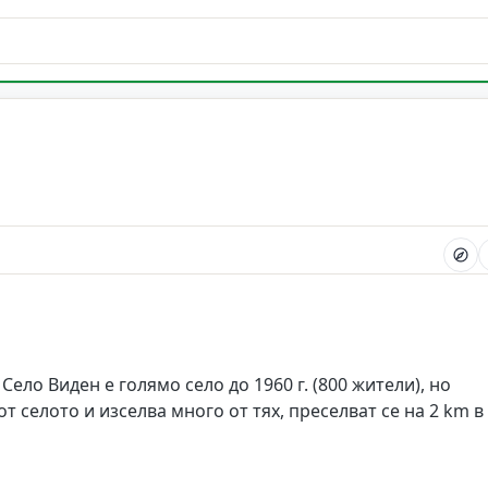
Село Виден е голямо село до 1960 г. (800 жители), но
т селото и изселва много от тях, преселват се на 2 km в