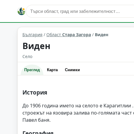
Виден
Област: Стара Загора
България
/
Област
Стара Загора
/
Виден
Виден
Село
Преглед
Карта
Снимки
История
До 1906 година името на селото е Карагитлии . 
строежът на язовира залива по-голямата част о
Павел баня.
География