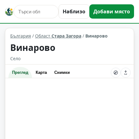
Наблизо
Добави място
Винарово
Област: Стара Загора
България
/
Област
Стара Загора
/
Винарово
Винарово
Село
Преглед
Карта
Снимки