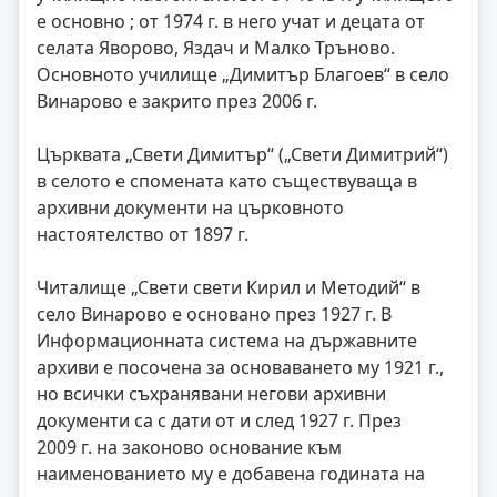
е основно ; от 1974 г. в него учат и децата от
селата Яворово, Яздач и Малко Тръново.
Основното училище „Димитър Благоев“ в село
Винарово е закрито през 2006 г.
Църквата „Свети Димитър“ („Свети Димитрий“)
в селото е спомената като съществуваща в
архивни документи на църковното
настоятелство от 1897 г.
Читалище „Свети свети Кирил и Методий“ в
село Винарово е основано през 1927 г. В
Информационната система на държавните
архиви е посочена за основаването му 1921 г.,
но всички съхранявани негови архивни
документи са с дати от и след 1927 г. През
2009 г. на законово основание към
наименованието му е добавена годината на