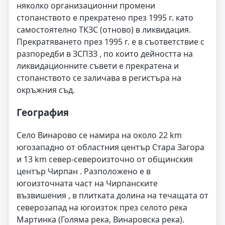
няколко организационни промени
стопанството е прекратено през 1995 г. като
самостоятелно ТКЗС (отново) в ликвидация.
Прекратяването през 1995 г. е в съответствие с
разпоредби в ЗСПЗЗ , по които дейността на
ликвидационните съвети е прекратена и
стопанството се заличава в регистъра на
окръжния съд.
География
Село Винарово се намира на около 22 km
югозападно от областния център Стара Загора
и 13 km север-североизточно от общинския
център Чирпан . Разположено е в
югоизточната част на Чирпанските
възвишения , в плитката долина на течащата от
северозапад на югоизток през селото река
Мартинка (Голяма река, Винаровска река).