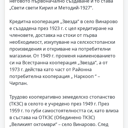
неговото първоначално създаване и то става
„Свети свети Кирил и Методий-1927“.
Кредитна кооперация „Звезда“ в село Винарово
е създадена през 1923 г. с цел кредитиране на
членовете, доставка на стоки от първа
необходимост, изкупуване на селскостопански
произведения и откриване на потребителни
магазини. От 1949 г. променя наименованието
си на Всестранна кооперация „Звезда“, а от
1973 г. действа като част от Районна
потребителна кооперация „ Наркооп “ –
Чирпан.
Трудово кооперативно земеделско стопанство
(ТКЗС) в селото е учредено през 1949 г. През
1959 г. то губи самостоятелността си, като влиза
в състава на ОТКЗС (Обединено ТКЗС)
„Великият октомври“ – село Винарово. След