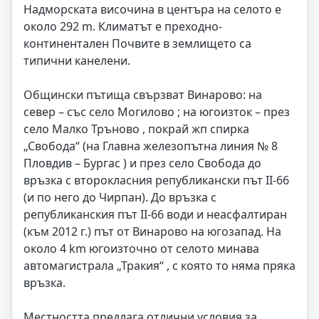
Надморската височина в центъра на селото е
около 292 m. Климатът е преходно-
континентален Почвите в землището са
типични канелени.
Общински пътища свързват Винарово: на
север – със село Могилово ; на югоизток – през
село Малко Тръново , покрай жп спирка
„Свобода“ (на Главна железопътна линия № 8
Пловдив – Бургас ) и през село Свобода до
връзка с второкласния републикански път II-66
(и по него до Чирпан). До връзка с
републиканския път II-66 води и неасфалтиран
(към 2012 г.) път от Винарово на югозапад. На
около 4 km югоизточно от селото минава
автомагистрала „Тракия“ , с която то няма пряка
връзка.
Местността предлага отлични условия за