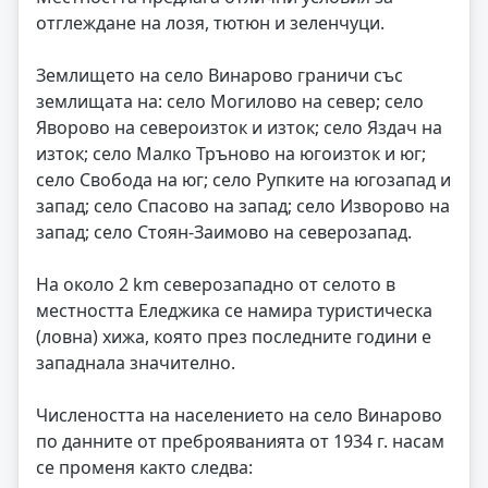
отглеждане на лозя, тютюн и зеленчуци.
Землището на село Винарово граничи със
землищата на: село Могилово на север; село
Яворово на североизток и изток; село Яздач на
изток; село Малко Тръново на югоизток и юг;
село Свобода на юг; село Рупките на югозапад и
запад; село Спасово на запад; село Изворово на
запад; село Стоян-Заимово на северозапад.
На около 2 km северозападно от селото в
местността Еледжика се намира туристическа
(ловна) хижа, която през последните години е
западнала значително.
Числеността на населението на село Винарово
по данните от преброяванията от 1934 г. насам
се променя както следва: