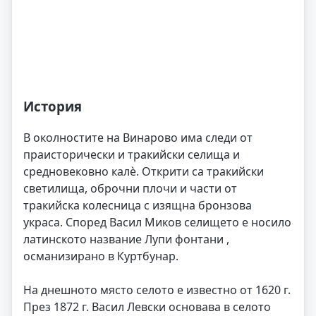
История
В околностите на Винарово има следи от
праисторически и тракийски селища и
средновековно калè. Открити са тракийски
светилища, оброчни плочи и части от
тракийска колесница с изящна бронзова
украса. Според Васил Миков селището е носило
латинското название Лупи фонтани ,
османизирано в Куртбунар.
На днешното място селото е известно от 1620 г.
През 1872 г. Васил Левски основава в селото