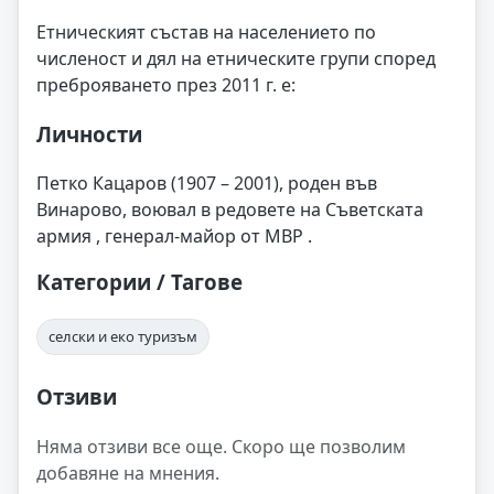
Етническият състав на населението по
численост и дял на етническите групи според
преброяването през 2011 г. е:
Личности
Петко Кацаров (1907 – 2001), роден във
Винарово, воювал в редовете на Съветската
армия , генерал-майор от МВР .
Категории / Тагове
селски и еко туризъм
Отзиви
Няма отзиви все още. Скоро ще позволим
добавяне на мнения.