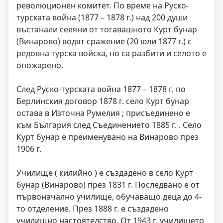
революционен комитет. По време на Руско-
турската война (1877 – 1878 г.) над 200 души
въстанали селяни от тогавашното Курт бунар
(Винарово) водят сражение (20 юли 1877 г.) с
редовна турска войска, но са разбити и селото е
опожарено.
След Руско-турската война 1877 – 1878 г. по
Берлинския договор 1878 г. село Курт бунар
остава в Източна Румелия ; присъединено е
към България след Съединението 1885 г. . Село
Курт бунар е преименувано на Винарово през
1906 г.
Училище ( килийно ) е създадено в село Курт
бунар (Винарово) през 1831 г. Последвано е от
първоначално училище, обучаващо деца до 4-
то отделение. През 1888 г. е създадено
училищно настоятелство. От 1943 г. училището