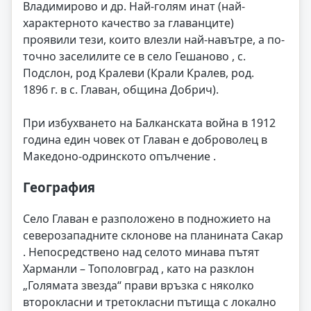
Владимирово и др. Най-голям инат (най-
характерното качество за главанците)
проявили тези, които влезли най-навътре, а по-
точно заселилите се в село Гешаново , с.
Подслон, род Кралеви (Крали Кралев, род.
1896 г. в с. Главан, община Добрич).
При избухването на Балканската война в 1912
година един човек от Главан е доброволец в
Македоно-одринското опълчение .
География
Село Главан е разположено в подножието на
северозападните склонове на планината Сакар
. Непосредствено над селото минава пътят
Харманли – Тополовград , като на разклон
„Голямата звезда“ прави връзка с няколко
второкласни и третокласни пътища с локално