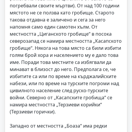
погребвали своите мъртви). От над 100 години
мястото не се ползва като гробище. Старото
такова отдавна е заличено и сега за него
напомня само един самотен хълм. От
местността „Циганското гробище“ в посока
северозапад се намира местността „Касапското
гробище“. Някога на това място са били избити
голям брой хора и населението му е дало това
име. Поради това местните са избягвали да
минават в близост до него. Предполага се, че
избитите са или по време на кърджалийските
набези, или по време на турските погроми над
цивилното население след руско-турските
войни. Северно от „Касапските гробища“ се
намира местността „Терзиеви корийки“
(Терзиеви горички).
Западно от местността „Боаза“ има редки