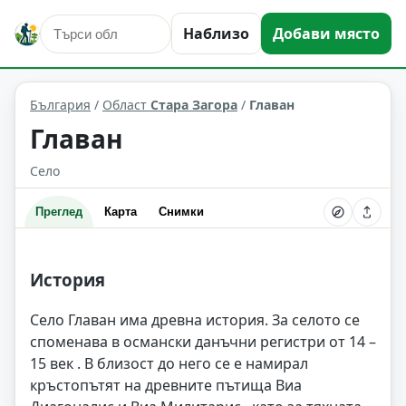
Наблизо
Добави място
Главан
Област: Стара Загора
България
/
Област
Стара Загора
/
Главан
Главан
Село
Преглед
Карта
Снимки
История
Село Главан има древна история. За селото се
споменава в османски данъчни регистри от 14 –
15 век . В близост до него се е намирал
кръстопътят на древните пътища Виа