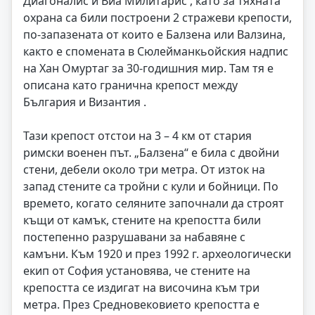
Диагоналис и Виа Милитарис , като за тяхната
охрана са били построени 2 стражеви крепости,
по-запазената от които е Балзена или Валзина,
както е спомената в Сюлейманкьойския надпис
на Хан Омуртаг за 30-годишния мир. Там тя е
описана като гранична крепост между
България и Византия .
Тази крепост отстои на 3 – 4 км от стария
римски военен път. „Балзена“ е била с двойни
стени, дебели около три метра. От изток на
запад стените са тройни с кули и бойници. По
времето, когато селяните започнали да строят
къщи от камък, стените на крепостта били
постепенно разрушавани за набавяне с
камъни. Към 1920 и през 1992 г. археологически
екип от София установява, че стените на
крепостта се издигат на височина към три
метра. През Средновековието крепостта е