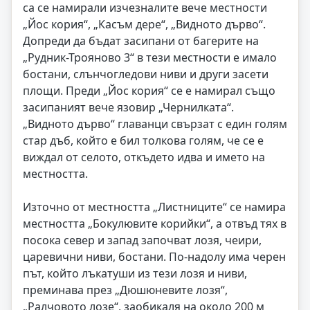
са се намирали изчезналите вече местности
„Йос кория“, „Касъм дере“, „Видното дърво“.
Допреди да бъдат засипани от багерите на
„Рудник-Трояново 3“ в тези местности е имало
бостани, слънчогледови ниви и други засети
площи. Преди „Йос кория“ се е намирал също
засипаният вече язовир „Чернилката“.
„Видното дърво“ главанци свързат с един голям
стар дъб, който е бил толкова голям, че се е
виждал от селото, откъдето идва и името на
местността.
Източно от местността „Листниците“ се намира
местността „Бокулювите корийки“, а отвъд тях в
посока север и запад започват лозя, чеири,
царевични ниви, бостани. По-надолу има черен
път, който лъкатуши из тези лозя и ниви,
преминава през „Дюшюневите лозя“,
„Ралчовото лозе“, заобикаля на около 200 м