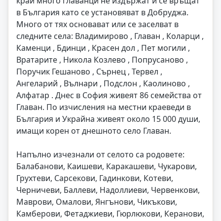
край много главанци не издържат и се връщат
в България като се установяват в Добруджа.
Много от тях основават или се заселват в
следните села: Владимирово , Главан , Коларци ,
Каменци , Бдинци , Красен дол , Пет могили ,
Вратарите , Никола Козлево , Попрусаново ,
Поручик Гешаново , Сърнец , Тервел ,
Ангеларий , Вълнари , Подслон , Каолиново ,
Алфатар . Днес в София живеят 86 семейства от
Главан. По изчисления на местни краеведи в
България и Украйна живеят около 15 000 души,
имащи корен от днешното село Главан.
Напълно изчезнали от селото са родовете:
Балабанови, Каишеви, Каракашеви, Чукарови,
Грухтеви, Сарсекови, Гадинкови, Котеви,
Черничеви, Баллеви, Надоллиеви, Червенкови,
Маврови, Омалови, Янгънови, Чикъкови,
Камберови, Фетаджиеви, Гюрлюкови, Керанови,