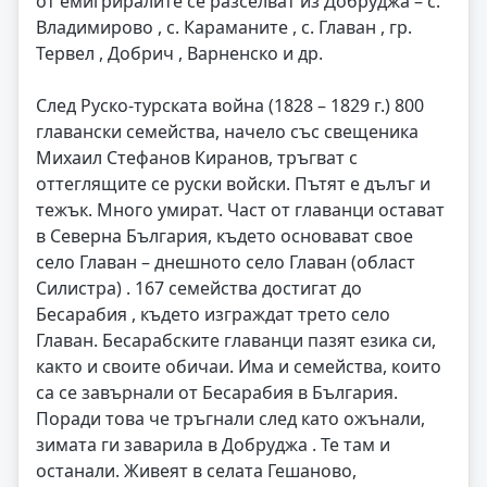
от емигриралите се разселват из Добруджа – с.
Владимирово , с. Караманите , с. Главан , гр.
Тервел , Добрич , Варненско и др.
След Руско-турската война (1828 – 1829 г.) 800
главански семейства, начело със свещеника
Михаил Стефанов Киранов, тръгват с
оттеглящите се руски войски. Пътят е дълъг и
тежък. Много умират. Част от главанци остават
в Северна България, където основават свое
село Главан – днешното село Главан (област
Силистра) . 167 семейства достигат до
Бесарабия , където изграждат трето село
Главан. Бесарабските главанци пазят езика си,
както и своите обичаи. Има и семейства, които
са се завърнали от Бесарабия в България.
Поради това че тръгнали след като ожънали,
зимата ги заварила в Добруджа . Те там и
останали. Живеят в селата Гешаново,