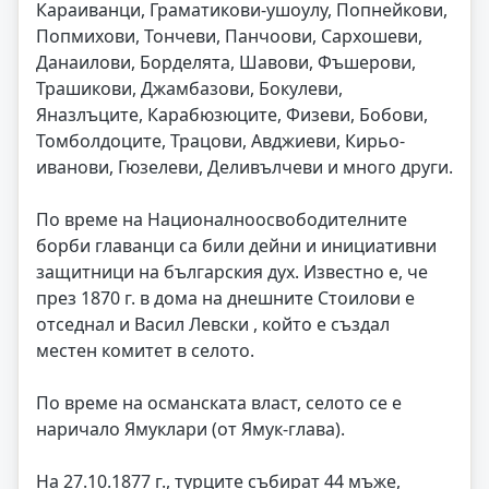
Караиванци, Граматикови-ушоулу, Попнейкови,
Попмихови, Тончеви, Панчоови, Сархошеви,
Данаилови, Борделята, Шавови, Фъшерови,
Трашикови, Джамбазови, Бокулеви,
Яназлъците, Карабюзюците, Физеви, Бобови,
Томболдоците, Трацови, Авджиеви, Кирьо-
иванови, Гюзелеви, Деливълчеви и много други.
По време на Националноосвободителните
борби главанци са били дейни и инициативни
защитници на българския дух. Известно е, че
през 1870 г. в дома на днешните Стоилови е
отседнал и Васил Левски , който е създал
местен комитет в селото.
По време на османската власт, селото се е
наричало Ямуклари (от Ямук-глава).
На 27.10.1877 г., турците събират 44 мъже,