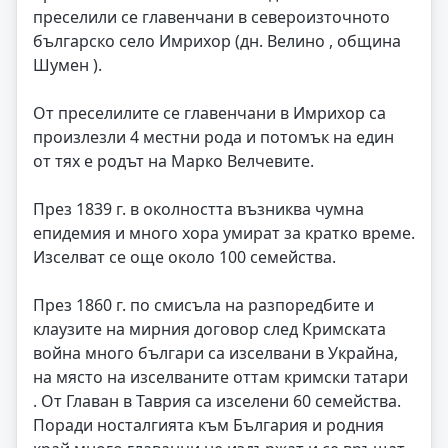
преселили се главенчани в североизточното
българско село Имрихор (дн. Велино , община
Шумен ).
От преселилите се главенчани в Имрихор са
произлезли 4 местни рода и потомък на един
от тях е родът на Марко Велчевите.
През 1839 г. в околността възниква чумна
епидемия и много хора умират за кратко време.
Изселват се още около 100 семейства.
През 1860 г. по смисъла на разпоредбите и
клаузите на мирния договор след Кримската
война много българи са изселвани в Украйна,
на място на изселваните оттам кримски татари
. От Главан в Таврия са изселени 60 семейства.
Поради носталгията към България и родния