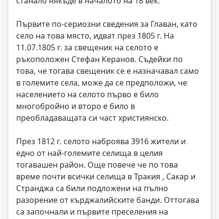
станало някъде в началото на 18 век.
Първите по-сериозни сведения за Главан, като
село на това място, идват през 1805 г. На
11.07.1805 г. за свещеник на селото е
ръкоположен Стефан Керанов. Съдейки по
това, че тогава свещеник се е назначавал само
в големите села, може да се предположи, че
населението на селото първо е било
многобройно и второ е било в
преобладаващата си част християнско.
През 1812 г. селото наброява 3916 жители и
едно от най-големите селища в целия
тогавашен район. Още повече че по това
време почти всички селища в Тракия , Сакар и
Странджа са били подложени на пълно
разорение от кърджалийските банди. Оттогава
са започнали и първите преселения на