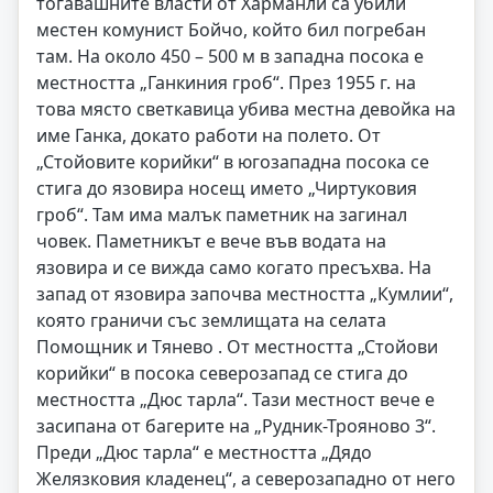
тогавашните власти от Харманли са убили
местен комунист Бойчо, който бил погребан
там. На около 450 – 500 м в западна посока е
местността „Ганкиния гроб“. През 1955 г. на
това място светкавица убива местна девойка на
име Ганка, докато работи на полето. От
„Стойовите корийки“ в югозападна посока се
стига до язовира носещ името „Чиртуковия
гроб“. Там има малък паметник на загинал
човек. Паметникът е вече във водата на
язовира и се вижда само когато пресъхва. На
запад от язовира започва местността „Кумлии“,
която граничи със землищата на селата
Помощник и Тянево . От местността „Стойови
корийки“ в посока северозапад се стига до
местността „Дюс тарла“. Тази местност вече е
засипана от багерите на „Рудник-Трояново 3“.
Преди „Дюс тарла“ е местността „Дядо
Желязковия кладенец“, а северозападно от него