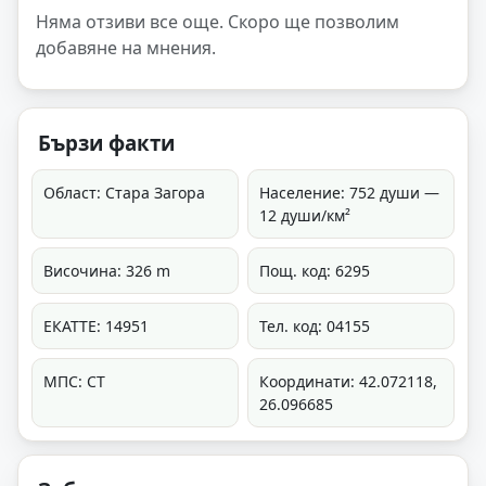
Няма отзиви все още. Скоро ще позволим
добавяне на мнения.
Бързи факти
Област: Стара Загора
Население: 752 души —
12 души/км²
Височина: 326 m
Пощ. код: 6295
ЕКАТТЕ: 14951
Тел. код: 04155
МПС: СТ
Координати: 42.072118,
26.096685