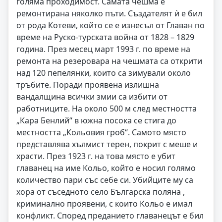
голяма проходимост. Самата чешма е
ремонтирана няколко пъти. Създателят ѝ е бил
от рода Котеви, който се е изнесъл от Главан по
време на Руско-турската война от 1828 – 1829
година. През месец март 1993 г. по време на
ремонта на резеровара на чешмата са открити
над 120 пепелянки, които са зимували около
тръбите. Поради проявена излишна
вандалщина всички змии са избити от
работниците. На около 500 м след местността
„Кара Бенлий“ в южна посока се стига до
местността „Кольовия гроб“. Самото място
представлява хълмист терен, покрит с меше и
храсти. През 1923 г. на това място е убит
главанец на име Кольо, който е носил голямо
количество пари със себе си. Убийците му са
хора от съседното село Българска поляна ,
криминално проявени, с които Кольо е имал
конфликт. Според преданието главанецът е бил