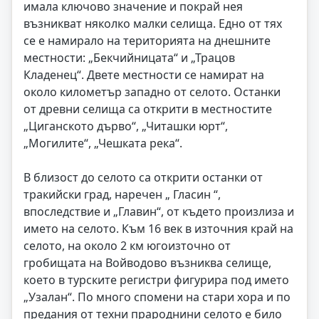
имала ключово значение и покрай нея
възникват няколко малки селища. Едно от тях
се е намирало на територията на днешните
местности: „Бекчийницата“ и „Трацов
Кладенец“. Двете местности се намират на
около километър западно от селото. Останки
от древни селища са открити в местностите
„Циганското дърво“, „Читашки юрт“,
„Могилите“, „Чешката река“.
В близост до селото са открити останки от
тракийски град, наречен „ Гласин “,
впоследствие и „Главин“, от където произлиза и
името на селото. Към 16 век в източния край на
селото, на около 2 км югоизточно от
гробищата на Войводово възниква селище,
което в турските регистри фигурира под името
„Узалан“. По много спомени на стари хора и по
предания от техни прароднини селото е било