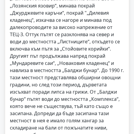
„Лозянския язовир“, минава покрай
„Джурджевите каръчи“, покрай "„Дилевия
кладенец“, изкачва се нагоре и минава под
далекопроводите за високо напрежение от
ТЕЦ-3. Оттук пътят се разклонява на север и
води до местността „Листниците“, откъдето се
включва към пътя за „Стойовите корийки“.
Другият път продължава напред покрай
„Мундаревите саи“, „Новаковия кладенец“ и
навлиза в местността „Балджи бунар“. До 1990 г.
тази местност представлява обширни овощни
градини, но след този период, дърветата
изсъхват поради липса на грижи. От „Балджи
бунар“ пътят води до местността „Комплекса“,
която вече не съществува, тъй като също е
засипана. Допреди да бъде засипана тази
местност в нея е имало голям хангар за
складиране на бали от пожънатите ниви,