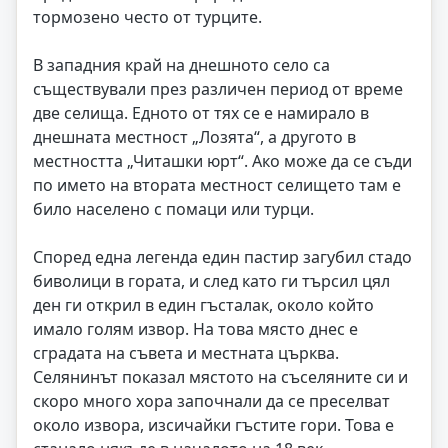
тормозено често от турците.
В западния край на днешното село са
съществували през различен период от време
две селища. Едното от тях се е намирало в
днешната местност „Лозята“, а другото в
местността „Читашки юрт“. Ако може да се съди
по името на втората местност селището там е
било населено с помаци или турци.
Според една легенда един пастир загубил стадо
биволици в гората, и след като ги търсил цял
ден ги открил в един гъсталак, около който
имало голям извор. На това място днес е
сградата на съвета и местната църква.
Селянинът показал мястото на съселяните си и
скоро много хора започнали да се преселват
около извора, изсичайки гъстите гори. Това е