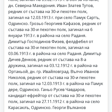
дн. Северна Македония. Иван Златев Тутов,
редник от състава на 30-и пехотен полк,
загинал на 12.03.1913 г. при село Памук Сартъ,
Одринско. Грозьо Георгиев Кафазов, редник от
състава на 30-и пехотен полк, загинал на 6
януари 1913 г. в района на село Раданя.
Димитър Господинов Физев, фелдфебел от
състава на 30-и пехотен полк, загинал на
03.06.1913 г. в района на село Раданя. Димитър
Дичев Денков, редник от състава на 8-а
дружина, загинал на 03.12.1912 г. в района на
Ортакьой, дн. гр. Ивайловград. Вълчо Иванов
Николов, редник от състава на 30-и пехотен
полк, загинал на 12.03.1913 г. в района на Памук
дере, Одринско. Ганьо Русев Чавдаров,
кандидат-ефрейтор от състава на 30-и пехотен
полк, загинал на 27.11.1912 г. в района на село
Карасаклъ, Одринско. Георги Вълканов