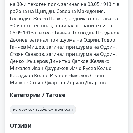
на 30-и пехотен полк, загинал на 03.05.1913 г. в
района на Щип, дн. Северна Македония.
Господин Желев Праков, редник от състава на
30-и пехотен полк, починал от раните си на
06.09.1913 г. в село Главан. Господин Проданов
Дьонев, загинал при щурма на Одрин. Тодор
Ганчев Мишев, загинал при щурма на Одрин.
Стоян Саваков, загинал при щурма на Одрин.
Денко Фъшеров Димитър Дапков Желязко
Михалев Иван Джурджев Илчо Русев Кольо
Караджов Кольо Иванов Николов Стоян
Минков Стоян Джартов Йордан Джартов
Категории / Тагове
исторически забележителности
Отзиви