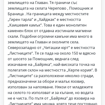
землището на Главан. Тя граничи със
землищата на селата Черепово , Помощник и
Браница . На границата между местностите
„Гирен тарла“ и „Хайджак“ е местността
„Каишевия камък“. Това е един монолитен
каменен блок от отдавна изстинали магмени
скали. Подобни огромни камъни има много в
землището на Главан и околните села.
Северозападно от „Читашки юрт“ е местността
„Листниците“. Тя се пада на около 150 м вдясно
от шосето за Помощник, веднага след
изкачване на „Байряка“, най-високата точка на
полегатия склон на местността „Керпе кория“. В
„Листниците“ са разположени няколко сгради,
предназначени за обори и малък язовир,
използван за напояване. Някои от младежите
на селото го използват и за къпане, но водата
не е чиста. По пътя от „Байряка“ до язовира на
„Листниците“ има чешма, която тече постоянно