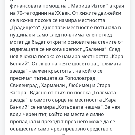
финансовата помощ на „ Марица Изток “ в края
на 70-те години на ХХ век. От хижите движейки
се в южна посока се намира местността
„Градището“. Днес тази местност е потънала в
пущинак и само след по-внимателен оглед
могат да бъдат открити основите на стените от
издигащата се някога крепост „Балзена“. След
нея в южна посока се намира местността „Кара
Бенлий“. От ляво на нея е шосето за „Голямата
звезда“ – важен кръстопът, на който се
пресичат пътищата за Тополовград ,
Свиленград , Харманли , Любимец и Стара
Загора . Вдясно от пътя по посока „Голямата
звезда“, в самото сърце на местността „Кара
Банлий“ се намира „Котьовата чешма“. За нея
води черен път, който на места е силно
пропаднал и преходът през него може да се
осъществи само чрез превозно средство с