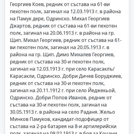
Георгиев Коев, редник от състава на 61-ви
пехотен полк, загинал на 12.03.1913 г. в района
на Памук дере, Одринско. Михал Георгиев
Джартов, редник от състава на 61-ви пехотен
полк, загинал на 20.06.1913 г. в района на гр.
Щип. Михал Георгиев, редник от състава на 61-
ви пехотен полк, загинал на 20.05.1913 г. в
района на гр. Щип. Димо Михалев Георгиев,
редник от състава на 30-и пехотен полк,
загинал на 12.03.1913 г. при село Карасаклъ/
Карасакли, Одринско. Добри Дичев Боруджиев,
редник от състава на 30-и пехотен полк,
загинал на 20.11.1912 г. при село Йеджекьой,
Одринско. Добри Попов Иванов, редник от
състава на 30-и пехотен полк, загинал на
30.05.1913 г. в района на село Раданя. Жельо
Минков Памуков, кандидат-подофицер от
състава на 2-ра батарея на 8-и артилерийски
полк, загинал на 09.02.1913 г. в боя за Кочани,