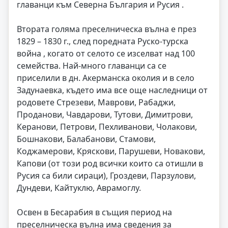
главанци към Северна България и Русия .
Втората голяма преселническа вълна е през
1829 – 1830 г., след поредната Руско-турска
война , когато от селото се изселват над 100
семейства. Най-много главанци са се
приселили в дн. Акерманска околия и в село
Задунаевка, където има все още наследници от
родовете Стрезеви, Маврови, Рабаджи,
Проданови, Чавдарови, Тутови, Димитрови,
Керанови, Петрови, Пехливанови, Чолакови,
Бошнакови, Балабанови, Стамови,
Коджамерови, Кряскови, Парушеви, Новакови,
Капови (от този род всички които са отишли в
Русия са били сираци), Гроздеви, Парзулови,
Дундеви, Кайтуклю, Аврамоглу.
Освен в Бесарабия в същия период на
преселническа вълна има сведения за