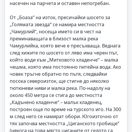
насечен на парчета и оставен непогребан.
От „Боаза“ на изток, пресичайки шосето за
„Голямата звезда“ се намира местността
„Чамурлий“, носеща името си в чест на
преминаващата в близост малка река
Чамурлийка, която вече е пресъхваща. Веднага
след хижите по шосето от ляво има черен път,
който води към „Митковото кладенче“ – малка
чешма, която има постоянно питейна вода. Ако
човек тръгне обратно по пътя, следвайки
посока североизток, ще стигне до няколко
тютюневи ниви и малка река. По-надолу на
около 450 метра се стига до местността
„Кадънено кладенче“ – малък кладенец,
построен още по време на турското иго. На 300
м след него се намират обори. Югоизточно от
тях започва местността „Циганското гробище“
(някога на това място циганите от селото са