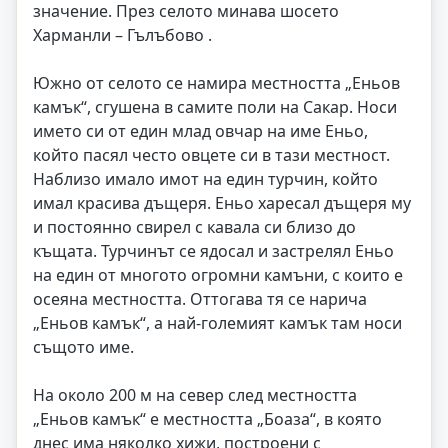
значение. През селото минава шосето
Харманли – Гълъбово .
Южно от селото се намира местността „Еньов
камък“, сгушена в самите поли на Сакар. Носи
името си от един млад овчар на име Еньо,
който пасял често овцете си в тази местност.
Наблизо имало имот на един турчин, който
имал красива дъщеря. Еньо харесал дъщеря му
и постоянно свирел с кавала си близо до
къщата. Турчинът се ядосал и застрелял Еньо
на един от многото огромни камъни, с които е
осеяна местността. Оттогава тя се нарича
„Еньов камък“, а най-големият камък там носи
същото име.
На около 200 м на север след местността
„Еньов камък“ е местността „Боаза“, в която
днес има няколко хижи, построени с