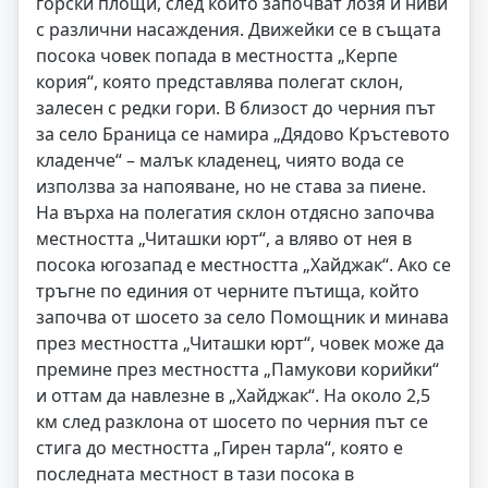
горски площи, след които започват лозя и ниви
с различни насаждения. Движейки се в същата
посока човек попада в местността „Керпе
кория“, която представлява полегат склон,
залесен с редки гори. В близост до черния път
за село Браница се намира „Дядово Кръстевото
кладенче“ – малък кладенец, чиято вода се
използва за напояване, но не става за пиене.
На върха на полегатия склон отдясно започва
местността „Читашки юрт“, а вляво от нея в
посока югозапад е местността „Хайджак“. Ако се
тръгне по единия от черните пътища, който
започва от шосето за село Помощник и минава
през местността „Читашки юрт“, човек може да
премине през местността „Памукови корийки“
и оттам да навлезне в „Хайджак“. На около 2,5
км след разклона от шосето по черния път се
стига до местността „Гирен тарла“, която е
последната местност в тази посока в