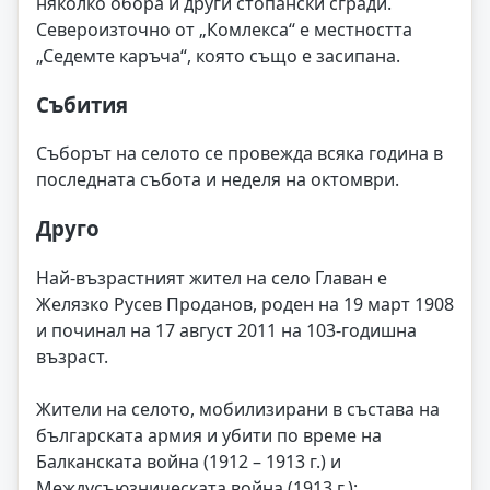
няколко обора и други стопански сгради.
Североизточно от „Комлекса“ е местността
„Седемте каръча“, която също е засипана.
Събития
Съборът на селото се провежда всяка година в
последната събота и неделя на октомври.
Друго
Най-възрастният жител на село Главан е
Желязко Русев Проданов, роден на 19 март 1908
и починал на 17 август 2011 на 103-годишна
възраст.
Жители на селото, мобилизирани в състава на
българската армия и убити по време на
Балканската война (1912 – 1913 г.) и
Междусъюзническата война (1913 г.):