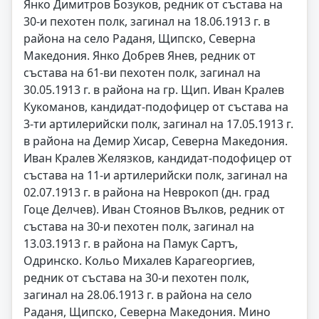
Янко Димитров Бозуков, редник от състава на
30-и пехотен полк, загинал на 18.06.1913 г. в
района на село Раданя, Щипско, Северна
Македония. Янко Добрев Янев, редник от
състава на 61-ви пехотен полк, загинал на
30.05.1913 г. в района на гр. Щип. Иван Кралев
Кукоманов, кандидат-подофицер от състава на
3-ти артилерийски полк, загинал на 17.05.1913 г.
в района на Демир Хисар, Северна Македония.
Иван Кралев Желязков, кандидат-подофицер от
състава на 11-и артилерийски полк, загинал на
02.07.1913 г. в района на Неврокоп (дн. град
Гоце Делчев). Иван Стоянов Вълков, редник от
състава на 30-и пехотен полк, загинал на
13.03.1913 г. в района на Памук Сартъ,
Одринско. Кольо Михалев Карагеоргиев,
редник от състава на 30-и пехотен полк,
загинал на 28.06.1913 г. в района на село
Раданя, Щипско, Северна Македония. Мино