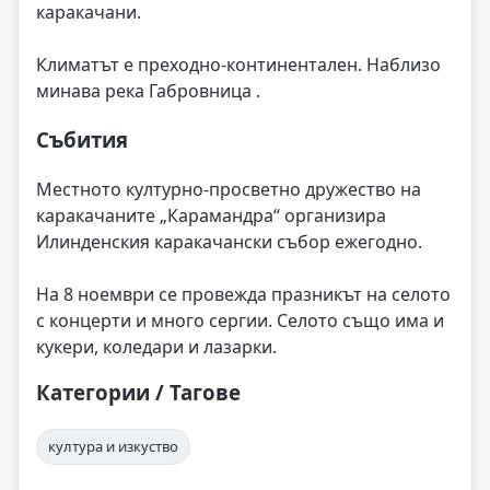
каракачани.
Климатът е преходно-континентален. Наблизо
минава река Габровница .
Събития
Местното културно-просветно дружество на
каракачаните „Карамандра“ организира
Илинденския каракачански събор ежегодно.
На 8 ноември се провежда празникът на селото
с концерти и много сергии. Селото също има и
кукери, коледари и лазарки.
Категории / Тагове
култура и изкуство