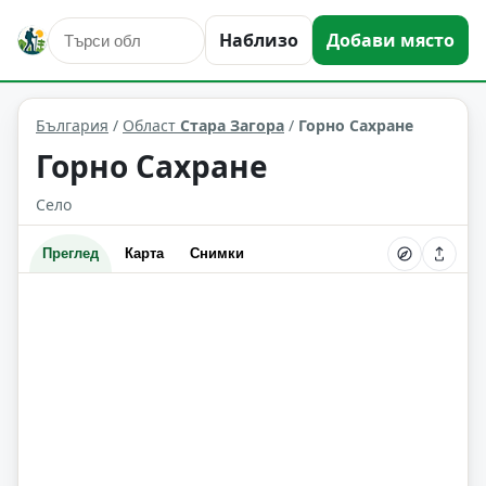
Наблизо
Добави място
Горно Сахране
Област: Стара Загора
България
/
Област
Стара Загора
/
Горно Сахране
Горно Сахране
Село
Преглед
Карта
Снимки