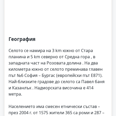
География
Селото се намира на 3 km южно от Стара
планина и 5 km северно от Средна гора , в
западната част на Розовата долина . На два
километра южно от селото преминава главен
път №6 София – Бургас (европейски път E871).
Най-близките градове до селото са Павел баня
и Казанлък . Надморската височина е 414
метра.
Населението има смесен етнически състав –
през 2004 г. от 1575 жители 365 са роми и 287 –