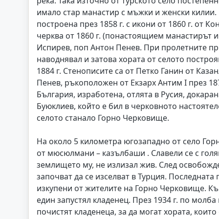
река. Така източно от турското село постепенн
имало стар манастир с мъжки и женски килии. 
построена през 1858 г. с икони от 1860 г. от 
черква от 1860 г. (понастоящием манастирът и
Испирев, поп Антон Пенев. При пролетните пр
наводнявал и затова хората от селото построя
1884 г. Стенописите са от Петко Ганин от Каз
Пенев, ръкоположен от Екзарх Антим I през 18
България, изработена, отлята в Русия, докаран
Буюклиев, който е бил в черковното настоятел
селото станало Горно Черковище.
На около 5 километра югозападно от село Гор
от мюсюлмани – казълбаши . Славели се с голя
землището му, не излизал жив. След освобожд
започват да се изселват в Турция. Последната 
изкупени от жителите на Горно Черковище. Къ
един запустял кладенец. През 1934 г. по молб
почистят кладенеца, за да могат хората, които