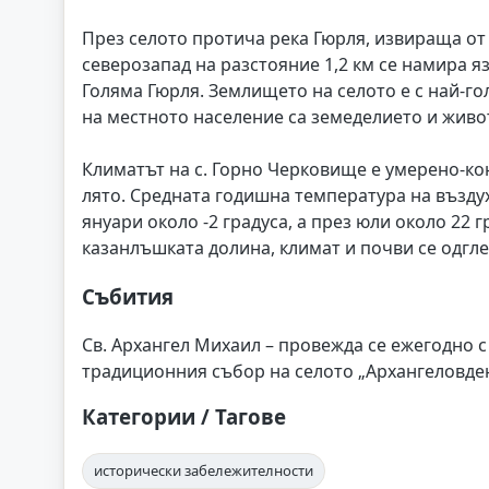
През селото протича река Гюрля, извираща от 
северозапад на разстояние 1,2 км се намира яз
Голяма Гюрля. Землището на селото е с най-
на местното население са земеделието и живо
Климатът на с. Горно Черковище е умерено-ко
лято. Средната годишна температура на въздух
януари около -2 градуса, а през юли около 22
казанлъшката долина, климат и почви се одгл
Събития
Св. Архангел Михаил – провежда се ежегодно с
традиционния събор на селото „Архангеловден
Категории / Тагове
исторически забележителности