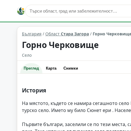
Горно Черковище
Област: Стара Загора
България
/
Област
Стара Загора
/
Горно Черковищ
Горно Черковище
Село
Преглед
Карта
Снимки
История
На мястото, където се намира сегашното село
турско село. Името му било Сюнет ери . Насел
Първите българи, заселили се по тези места, 