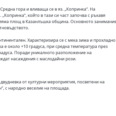
Средна гора и вливаща се в яз. „Копринка“. На
. „Копринка“, който в тази си част започва с ръкавя
голяма площ в Казанлъшка община. Основното занимани
тновъдството.
нтинентален. Характеризира се с мека зима и прохладно
а е около +10 градуса, при средна температура през
 градуса. Поради уникалното разположение на
еждат насаждения с маслодайни рози.
 двудневка от културни мероприятия, посветени на
“, с народно веселие на площада.