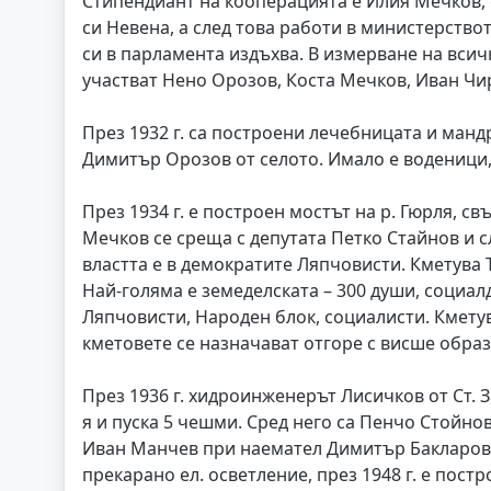
Стипендиант на кооперацията е Илия Мечков, 
си Невена, а след това работи в министерство
си в парламента издъхва. В измерване на всич
участват Нено Орозов, Коста Мечков, Иван Чи
През 1932 г. са построени лечебницата и ман
Димитър Орозов от селото. Имало е воденици,
През 1934 г. е построен мостът на р. Гюрля, 
Мечков се среща с депутата Петко Стайнов и сл
властта е в демократите Ляпчовисти. Кметува 
Най-голяма е земеделската – 300 души, социал
Ляпчовисти, Народен блок, социалисти. Кметув
кметовете се назначават отгоре с висше обра
През 1936 г. хидроинженерът Лисичков от Ст. З
я и пуска 5 чешми. Сред него са Пенчо Стойнов
Иван Манчев при наемател Димитър Бакларов п
прекарано ел. осветление, през 1948 г. е постр