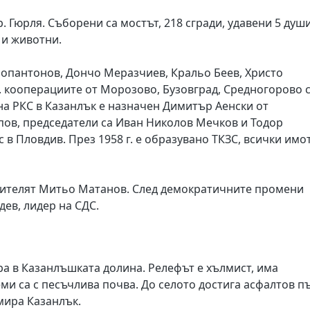
р. Гюрля. Съборени са мостът, 218 сгради, удавени 5 души
 и животни.
Попантонов, Дончо Меразчиев, Кральо Беев, Христо
г. кооперациите от Морозово, Бузовград, Средногорово 
на РКС в Казанлък е назначен Димитър Аенски от
пов, председатели са Иван Николов Мечков и Тодор
 в Пловдив. През 1958 г. е образувано ТКЗС, всички имо
чителят Митьо Матанов. След демократичните промени
дев, лидер на СДС.
ра в Казанлъшката долина. Релефът е хълмист, има
и са с песъчлива почва. До селото достига асфалтов пъ
амира Казанлък.