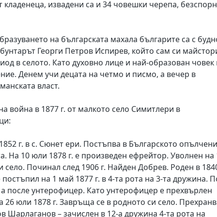
от кладенеца, извадени са и 34 човешки черепа, безспор
бразуването на българската махала българите са с будн
 бунтарът Георги Петров Испирев, който сам си майстор
иод в селото. Като духовно лице и най-образован човек 
ие. Денем учи децата на четмо и писмо, а вечер в
манската власт.
а война в 1877 г. от малкото село Симитлери в
ци:
1852 г. в с. Сюнет ери. Постъпва в Българското опълчен
та. На 10 юли 1878 г. е произведен ефрейтор. Уволнен на 
и село. Починал след 1906 г. Найден Добрев. Роден в 184
 постъпил на 1 май 1877 г. в 4-та рота на 3-та дружина. П
 а после унтерофицер. Като унтерофицер е прехвърлен
на 26 юли 1878 г. Завръща се в родното си село. Прехранв
ов Шарлаганов – зачислен в 12-а дружина 4-та рота на