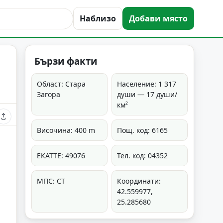
Наблизо
Добави място
Бързи факти
Област: Стара
Население: 1 317
Загора
души — 17 души/
км²
Височина: 400 m
Пощ. код: 6165
ЕКАТТЕ: 49076
Тел. код: 04352
МПС: СТ
Координати:
42.559977,
25.285680