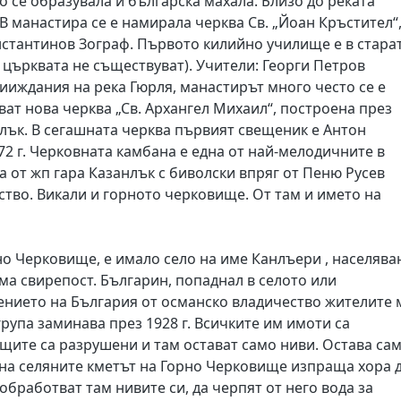
о се образувала и българска махала. Близо до реката
В манастира се е намирала черква Св. „Йоан Кръстител“
Константинов Зограф. Първото килийно училище е в стара
 църквата не съществуват). Учители: Георги Петров
ииждания на река Гюрля, манастирът много често се е
ват нова черква „Св. Архангел Михаил“, построена през
анлък. В сегашната черква първият свещеник е Антон
72 г. Черковната камбана е една от най-мелодичните в
а от жп гара Казанлък с биволски впряг от Пеню Русев
ство. Викали и горното черковище. От там и името на
но Черковище, е имало село на име Канлъери , населява
ма свирепост. Българин, попаднал в селото или
ението на България от османско владичество жителите 
група заминава през 1928 г. Всичките им имоти са
щите са разрушени и там остават само ниви. Остава са
а на селяните кметът на Горно Черковище изпраща хора 
 обработват там нивите си, да черпят от него вода за