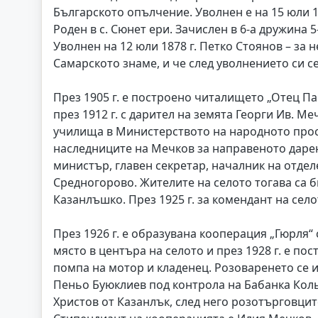
Българското опълчение. Уволнен е на 15 юли 18
Роден в с. Сюнет ери. Зачислен в 6-а дружина 5
Уволнен на 12 юли 1878 г. Петко Стоянов – за н
Самарското знаме, и че след уволнението си се
През 1905 г. е построено читалището „Отец П
през 1912 г. с дарител на земята Георги Ив. 
училища в Министерството на народното про
наследниците на Мечков за направеното дарени
министър, главен секретар, началник на отдел
Средногорово. Жителите на селото тогава са б
Казанлъшко. През 1925 г. за комендант на сел
През 1926 г. е образувана кооперация „Гюрля“ 
място в центъра на селото и през 1928 г. е по
помпа на мотор и кладенец. Розоваренето се 
Пеньо Буюклиев под контрола на Бабанка Коль
Христов от Казанлък, след него розотърговцит