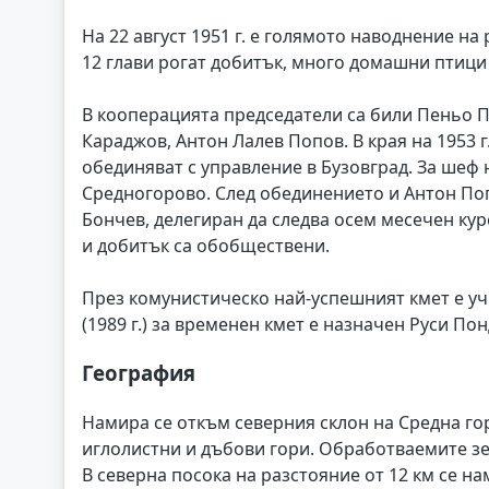
На 22 август 1951 г. е голямото наводнение на 
12 глави рогат добитък, много домашни птици
В кооперацията председатели са били Пеньо 
Караджов, Антон Лалев Попов. В края на 1953 
обединяват с управление в Бузовград. За шеф 
Средногорово. След обединението и Антон По
Бончев, делегиран да следва осем месечен курс
и добитък са обобществени.
През комунистическо най-успешният кмет е у
(1989 г.) за временен кмет е назначен Руси Пон
География
Намира се откъм северния склон на Средна го
иглолистни и дъбови гори. Обработваемите зем
В северна посока на разстояние от 12 км се н