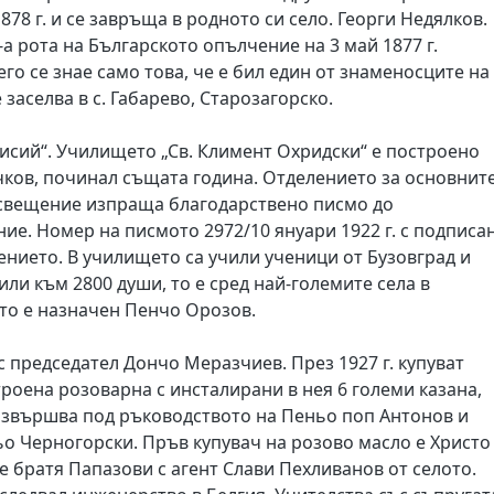
78 г. и се завръща в родното си село. Георги Недялков.
-а рота на Българското опълчение на 3 май 1877 г.
его се знае само това, че е бил един от знаменосците на
 заселва в с. Габарево, Старозагорско.
аисий“. Училището „Св. Климент Охридски“ е построено
Мечков, починал същата година. Отделението за основнит
свещение изпраща благодарствено писмо до
е. Номер на писмото 2972/10 януари 1922 г. с подписа
ението. В училището са учили ученици от Бузовград и
или към 2800 души, то е сред най-големите села в
ото е назначен Пенчо Орозов.
с председател Дончо Меразчиев. През 1927 г. купуват
строена розоварна с инсталирани в нея 6 големи казана,
извършва под ръководството на Пеньо поп Антонов и
о Черногорски. Пръв купувач на розово масло е Христо
е братя Папазови с агент Слави Пехливанов от селото.