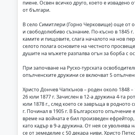
пиене. Освен всичко друго, което е извадено 
от българи.
В село Симитлери (Горно Черковище) още от о
и свободолюбиво съзнание. По-късно в 1845 г.
камите и пищовите, слага началото на нов пер
селото полага основите на честното просвещен
душите на мъжете разпалва огън за борба с ос
При започване на Руско-турската освободителн
опълченските дружини се включват 5 опълчен
Христо Дончев Чапкънов – роден около 1848 – 
26 юли 1877 г. Зачислен в 12-а дружина 4-та ро
юли 1878 г., след което се завръща в родното с
г. Починал в 1905 г. В Българското опълчение е
време на войната е бил произведен ефрейтор,
като кадър в 9-а дружина. От нея се уволнява 
се от земеделие с 50 декара ниви. Христо Петк