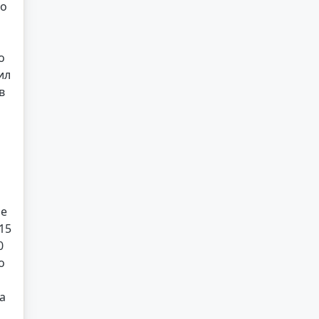
но
о
ил
в
ие
15
0
о
а