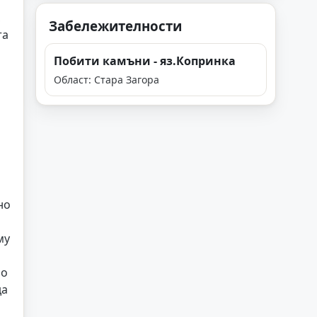
,
Забележителности
та
Побити камъни - яз.Копринка
Област: Стара Загора
но
му
мо
да