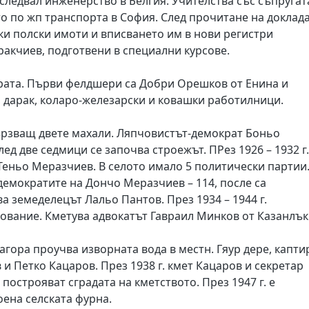
следвал инженерство в Белгия. Учителства със съпругат
то по жп транспорта в София. След прочитане на доклад
ки полски имоти и вписването им в нови регистри
ракчиев, подготвени в специални курсове.
драта. Първи фелдшери са Добри Орешков от Енина и
 дарак, коларо-железарски и ковашки работилници.
свързващ двете махали. Ляпчовистът-демократ Боньо
ед две седмици се започва строежът. ПРез 1926 – 1932 г.
Теньо Меразчиев. В селото имало 5 политически партии
демократите на Дончо Меразчиев – 114, после са
а земеделецът Лальо Пантов. През 1934 – 1944 г.
зование. Кметува адвокатът Гавраил Минков от Казанлък
агора проучва изворната вода в местн. Гяур дере, капти
 и Петко Кацаров. През 1938 г. кмет Кацаров и секретар
острояват сградата на кметството. През 1947 г. е
оена селската фурна.