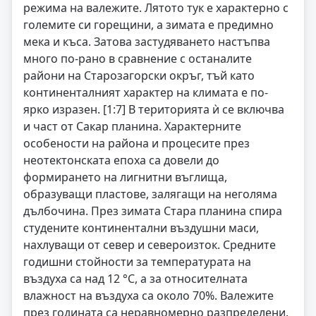
режима на валежите. Лятото тук е характерно с
големите си горещини, а зимата е предимно
мека и къса. Затова застудяването настъпва
много по-рано в сравнение с останалите
райони на Старозагорски окръг, тъй като
континенталният характер на климата е по-
ярко изразен. [1:7] В територията ѝ се включва
и част от Сакар планина. Характерните
особености на района и процесите през
неотектонската епоха са довели до
формирането на лигнитни въглища,
образуващи пластове, залягащи на неголяма
дълбочина. През зимата Стара планина спира
студените континентални въздушни маси,
нахлуващи от север и североизток. Средните
годишни стойности за температурата на
въздуха са над 12 °C, а за относителната
влажност на въздуха са около 70%. Валежите
през годината са неравномерно разпределени.