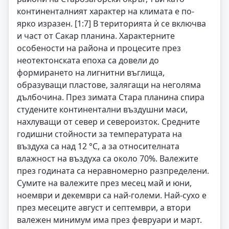
континенталният характер на климата е по-
ярко изразен. [1:7] В територията ѝ се включва
и част от Сакар планина. Характерните
особености на района и процесите през
неотектонската епоха са довели до
формирането на лигнитни въглища,
образуващи пластове, залягащи на неголяма
дълбочина. През зимата Стара планина спира
студените континентални въздушни маси,
нахлуващи от север и североизток. Средните
годишни стойности за температурата на
въздуха са над 12 °C, а за относителната
влажност на въздуха са около 70%. Валежите
през годината са неравномерно разпределени.
Сумите на валежите през месец май и юни,
ноември и декември са най-големи. Най-сухо е
през месеците август и септември, а втори
валежен минимум има през февруари и март.