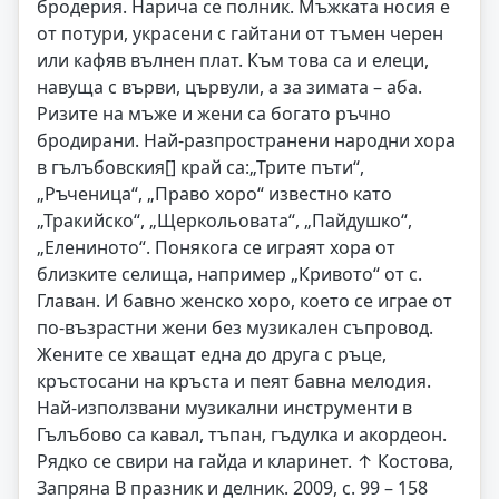
бродерия. Нарича се полник. Мъжката носия е
от потури, украсени с гайтани от тъмен черен
или кафяв вълнен плат. Към това са и елеци,
навуща с върви, цървули, а за зимата – аба.
Ризите на мъже и жени са богато ръчно
бродирани. Най-разпространени народни хора
в гълъбовския[] край са:„Трите пъти“,
„Ръченица“, „Право хоро“ известно като
„Тракийско“, „Щеркольовата“, „Пайдушко“,
„Елениното“. Понякога се играят хора от
близките селища, например „Кривото“ от с.
Главан. И бавно женско хоро, което се играе от
по-възрастни жени без музикален съпровод.
Жените се хващат една до друга с ръце,
кръстосани на кръста и пеят бавна мелодия.
Най-използвани музикални инструменти в
Гълъбово са кавал, тъпан, гъдулка и акордеон.
Рядко се свири на гайда и кларинет. ↑ Костова,
Запряна В празник и делник. 2009, с. 99 – 158