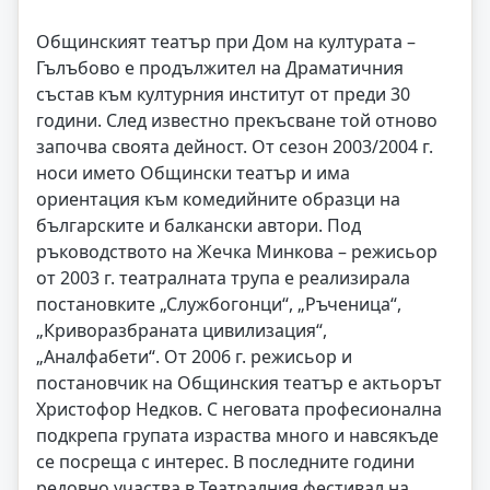
Общинският театър при Дом на културата –
Гълъбово е продължител на Драматичния
състав към културния институт от преди 30
години. След известно прекъсване той отново
започва своята дейност. От сезон 2003/2004 г.
носи името Общински театър и има
ориентация към комедийните образци на
българските и балкански автори. Под
ръководството на Жечка Минкова – режисьор
от 2003 г. театралната трупа е реализирала
постановките „Службогонци“, „Ръченица“,
„Криворазбраната цивилизация“,
„Аналфабети“. От 2006 г. режисьор и
постановчик на Общинския театър е актьорът
Христофор Недков. С неговата професионална
подкрепа групата израства много и навсякъде
се посреща с интерес. В последните години
редовно участва в Театралния фестивал на