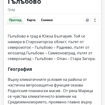
Гълъбово
Град
Преглед
Карта
Снимки
Гъ̀лъбово е град в Южна България. Той се
намира в Старозагорска област, пътят от
североизток – Гълъбово – Раднево, пътят от
югозапад Гълъбово – Симеоновград, пътят от
северозапад – Гълъбово – Опан – Стара Загора.
География
Върху климатичните условия на района от
частична ветрозащитна функция оказва
Родопския планински масив . От река Марица
се чувства климатичното влияние на
Средиземноморието, проявено главно върху