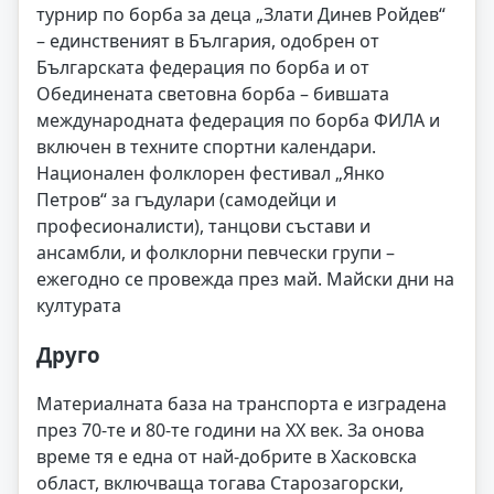
турнир по борба за деца „Злати Динев Ройдев“
– единственият в България, одобрен от
Българската федерация по борба и от
Обединената световна борба – бившата
международната федерация по борба ФИЛА и
включен в техните спортни календари.
Национален фолклорен фестивал „Янко
Петров“ за гъдулари (самодейци и
професионалисти), танцови състави и
ансамбли, и фолклорни певчески групи –
ежегодно се провежда през май. Майски дни на
културата
Друго
Материалната база на транспорта е изградена
през 70-те и 80-те години на XX век. За онова
време тя е една от най-добрите в Хасковска
област, включваща тогава Старозагорски,