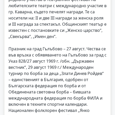
любителските театри с международно участие в
гр. Каварна, където печелят награди. Те са
носители на: II и две III награди за женска роля
и III награда за спектакъл. Общинският театър е
известен с постановките си „Женско царство“,
„Свекърва“, „Имен ден“.
Празник на град Гълъбово – 27 август. Чества се
във връзка с обявяването на Гълъбово за град с
Указ 828/27 август 1969 г. /обн. „Държавен
вестник“, 29 август 1969 г./ Международен
турнир по борба за деца „Злати Динев Ройдев“
– единственият в България, одобрен от
Българската федерация по борба и от
Обединената световна борба – бившата
международната федерация по борба ФИЛА и
включен в техните спортни календари.
Национален фолклорен фестивал „Янко