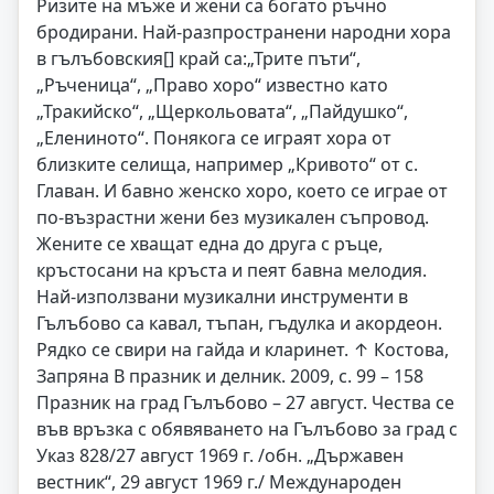
Ризите на мъже и жени са богато ръчно
бродирани. Най-разпространени народни хора
в гълъбовския[] край са:„Трите пъти“,
„Ръченица“, „Право хоро“ известно като
„Тракийско“, „Щеркольовата“, „Пайдушко“,
„Елениното“. Понякога се играят хора от
близките селища, например „Кривото“ от с.
Главан. И бавно женско хоро, което се играе от
по-възрастни жени без музикален съпровод.
Жените се хващат една до друга с ръце,
кръстосани на кръста и пеят бавна мелодия.
Най-използвани музикални инструменти в
Гълъбово са кавал, тъпан, гъдулка и акордеон.
Рядко се свири на гайда и кларинет. ↑ Костова,
Запряна В празник и делник. 2009, с. 99 – 158
Празник на град Гълъбово – 27 август. Чества се
във връзка с обявяването на Гълъбово за град с
Указ 828/27 август 1969 г. /обн. „Държавен
вестник“, 29 август 1969 г./ Международен