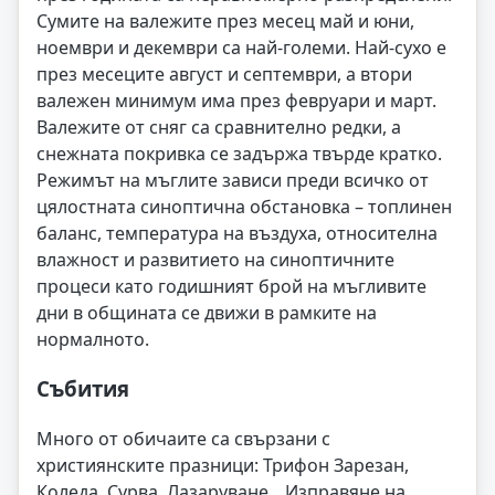
Сумите на валежите през месец май и юни,
ноември и декември са най-големи. Най-сухо е
през месеците август и септември, а втори
валежен минимум има през февруари и март.
Валежите от сняг са сравнително редки, а
снежната покривка се задържа твърде кратко.
Режимът на мъглите зависи преди всичко от
цялостната синоптична обстановка – топлинен
баланс, температура на въздуха, относителна
влажност и развитието на синоптичните
процеси като годишният брой на мъгливите
дни в общината се движи в рамките на
нормалното.
Събития
Много от обичаите са свързани с
християнските празници: Трифон Зарезан,
Коледа, Сурва, Лазаруване, „Изправяне на