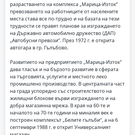
разрастването на комплекса „Марица-Изток“
превозването на работниците от населените
места става все по-трудно и на базата на тези
трудности се правят планове за изграждането
на Държавно автомобилно дружество (ДАП)
„Автобусни превози“. През 1972 г. е открита
автогара в гр. Гълъбово.
Развитието на предприятието „Марица-Изток“
дава тласък и на бързото развитие в сферата
на търговията, услугите и местното леко
промишлено производство. В централната част
на града успоредно със строителството на
жилищни блокове върви изграждането и на
добра магазинна мрежа. В края на 60-те и
началото на 70-те години на миналия век е
построен комплексът „Белите гълъби“, а на 6
септември 1988 г. е открит Универсалният
магазин.