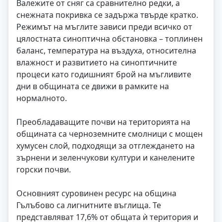
Валежите от сняг са сравнително редки, а
снежната покривка се задържа твърде кратко.
Режимът на мъглите зависи преди всичко от
цялостната синоптична обстановка – топлинен
баланс, температура на въздуха, относителна
влажност и развитието на синоптичните
процеси като годишният брой на мъгливите
дни в общината се движи в рамките на
нормалното.
Преобладаващите почви на територията на
общината са черноземните смолници с мощен
хумусен слой, подходящи за отглеждането на
зърнени и зеленчукови култури и канелените
горски почви.
Основният суровинен ресурс на община
Гълъбово са лигнитните въглища. Те
представляват 17,6% от общата ѝ територия и