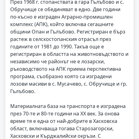
През 1968 г. стопанствата в гара Гълъбово и с.
Обручище се обединяват в едно. Две години
по-късно е изграден Аграрно-промишлен
комплекс (AПK), който включва сегашните
общини Опан и Гълъбово. Регистриран е бърз
растеж в селскостопанския отрасъл през
годините от 1981 до 1990. Такъв още е
регистриран в областта на животновъдството и
независимо че районът не е лозарски,
ръководството на АПК приема перспективна
програма, съобразно която са изградени
лозови масиви в с. Мусачево, с. Обручище и гр.
Гълъбово.
Материалната база на транспорта е изградена
през 70-те и 80-те години на XX век. За онова
време тя е една от най-добрите в Хасковска
област, включваща тогава Старозагорски,
Хасковски и Кърджалийски окръзи. С