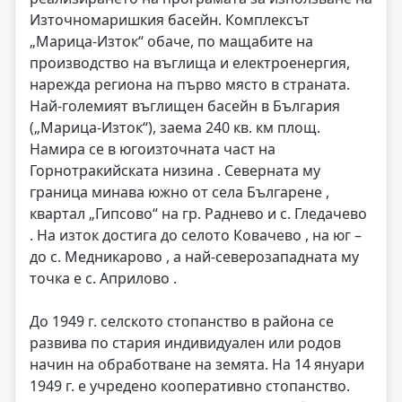
Източномаришкия басейн. Комплексът
„Марица-Изток“ обаче, по мащабите на
производство на въглища и електроенергия,
нарежда региона на първо място в страната.
Най-големият въглищен басейн в България
(„Марица-Изток“), заема 240 кв. км площ.
Намира се в югоизточната част на
Горнотракийската низина . Северната му
граница минава южно от села Българене ,
квартал „Гипсово“ на гр. Раднево и с. Гледачево
. На изток достига до селото Ковачево , на юг –
до с. Медникарово , а най-северозападната му
точка е с. Априлово .
До 1949 г. селското стопанство в района се
развива по стария индивидуален или родов
начин на обработване на земята. На 14 януари
1949 г. е учредено кооперативно стопанство.