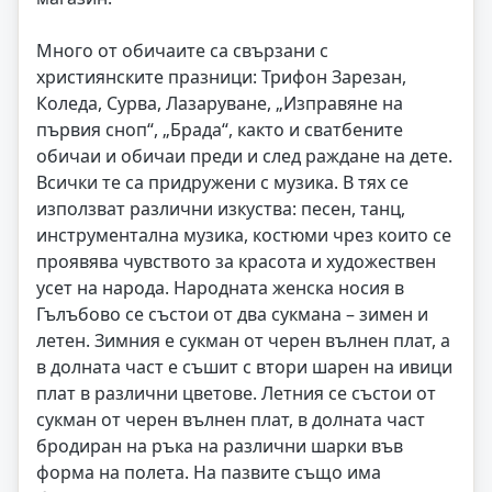
Много от обичаите са свързани с
християнските празници: Трифон Зарезан,
Коледа, Сурва, Лазаруване, „Изправяне на
първия сноп“, „Брада“, както и сватбените
обичаи и обичаи преди и след раждане на дете.
Всички те са придружени с музика. В тях се
използват различни изкуства: песен, танц,
инструментална музика, костюми чрез които се
проявява чувството за красота и художествен
усет на народа. Народната женска носия в
Гълъбово се състои от два сукмана – зимен и
летен. Зимния е сукман от черен вълнен плат, а
в долната част е съшит с втори шарен на ивици
плат в различни цветове. Летния се състои от
сукман от черен вълнен плат, в долната част
бродиран на ръка на различни шарки във
форма на полета. На пазвите също има