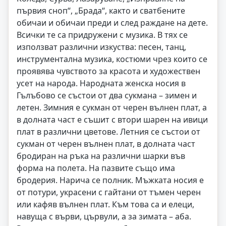
първия сноп“, „Брада“, както и сватбените
обичаи и обичаи преди и след раждане на дете.
Всички те са придружени с музика. В тях се
използват различни изкуства: песен, танц,
инструментална музика, костюми чрез които се
проявява чувството за красота и художествен
усет на народа. Народната женска носия в
Гълъбово се състои от два сукмана – зимен и
летен. Зимния е сукман от черен вълнен плат, а
в долната част е съшит с втори шарен на ивици
плат в различни цветове. Летния се състои от
сукман от черен вълнен плат, в долната част
бродиран на ръка на различни шарки във
форма на полета. На пазвите също има
бродерия. Нарича се полник. Мъжката носия е
от потури, украсени с гайтани от тъмен черен
или кафяв вълнен плат. Към това са и елеци,
навуща с върви, цървули, а за зимата – аба.