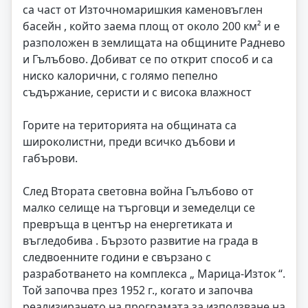
са част от Източномаришкия каменовъглен
басейн , който заема площ от около 200 км² и е
разположен в землищата на общините Раднево
и Гълъбово. Добиват се по открит способ и са
ниско калорични, с голямо пепелно
съдържание, серисти и с висока влажност
Горите на територията на общината са
широколистни, преди всичко дъбови и
габърови.
След Втората световна война Гълъбово от
малко селище на търговци и земеделци се
превръща в център на енергетиката и
въгледобива . Бързото развитие на града в
следвоенните години е свързано с
разработването на комплекса „ Марица-Изток “.
Той започва през 1952 г., когато и започва
реализирането на програмата за използване на