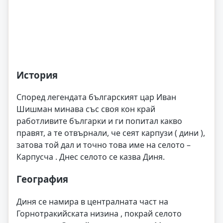
История
Според легендата българският цар Иван
Шишман минава със своя кон край
работливите българки и ги попитал какво
правят, а те отвърнали, че сеят карпузи ( дини ),
затова той дал и точно това име на селото –
Карпусча . Днес селото се казва Диня.
География
Диня се намира в централната част на
Горнотракийската низина , покрай селото