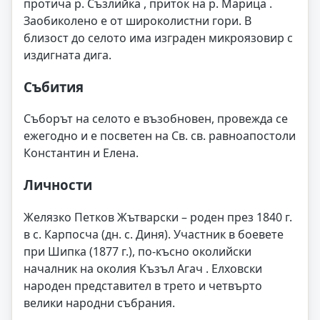
протича р. Съзлийка , приток на р. Марица .
Заобиколено е от широколистни гори. В
близост до селото има изграден микроязовир с
издигната дига.
Събития
Съборът на селото е възобновен, провежда се
ежегодно и е посветен на Св. св. равноапостоли
Константин и Елена.
Личности
Желязко Петков Жътварски – роден през 1840 г.
в с. Карпосча (дн. с. Диня). Участник в боевете
при Шипка (1877 г.), по-късно околийски
началник на околия Къзъл Агач . Елховски
народен представител в трето и четвърто
велики народни събрания.