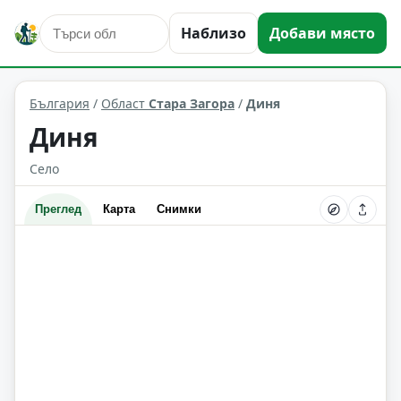
Наблизо
Добави място
Диня
Област: Стара Загора
България
/
Област
Стара Загора
/
Диня
Диня
Село
Преглед
Карта
Снимки