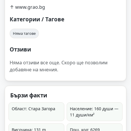
↑ www.grao.bg
Категории / Тагове
Няма тагове
Отзиви
Няма отзиви все още. Скоро ще позволим
добавяне на мнения.
Бързи факти
Област: Стара Загора
Население: 160 души —
11 души/км²
Височина: 131 m
Пощ. код: 6269