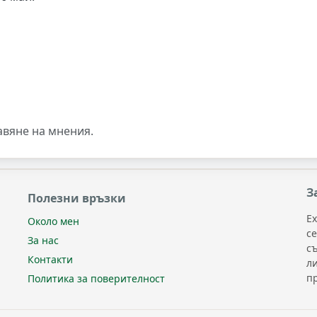
авяне на мнения.
З
Полезни връзки
Ex
Около мен
с
За нас
с
Контакти
л
п
Политика за поверителност