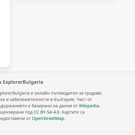
а ExplorerBulgaria
plorerBulgaria е онлайн пътеводител за градове,
ела и забележителности в България. Част от
ъдържанието е базирано на данни от
Wikipedia
,
ицензирани под
CC BY-SA 4.0
. Картите са
редоставени от
OpenStreetMap
.