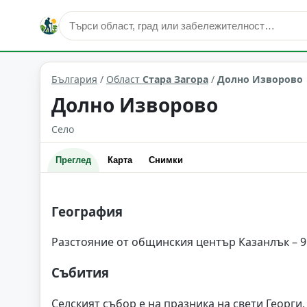
Долно Изворово
Област: Стара Загора
България
/
Област
Стара Загора
/
Долно Изворово
Долно Изворово
Село
Преглед
Карта
Снимки
География
Разстояние от общинския център Казанлък – 9
Събития
Селският събор е на празника на свети Георги,