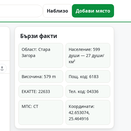
Наблизо
Добави място
Бързи факти
Област: Стара
Население: 599
Загора
души — 27 души/
км²
Височина: 579 m
Пощ. код: 6183
ЕКАТТЕ: 22633
Тел. код: 04336
МПС: СТ
Координати:
42.653074,
25.464916