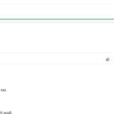
 км.
 6 май.