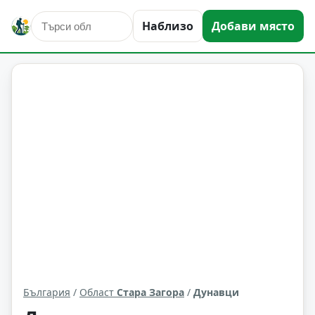
Наблизо
Добави място
Дунавци
Област: Стара Загора
България
/
Област
Стара Загора
/
Дунавци