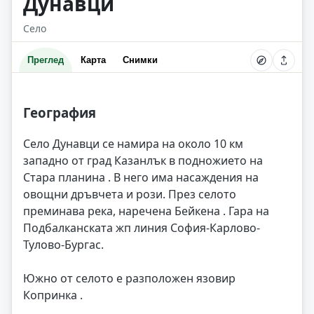
Дунавци
Село
Преглед
Карта
Снимки
География
Село Дунавци се намира на около 10 км
западно от град Казанлък в подножието на
Стара планина . В него има насаждения на
овощни дръвчета и рози. През селото
преминава река, наречена Бейкена . Гара на
Подбалканската жп линия София-Карлово-
Тулово-Бургас.
Южно от селото е разположен язовир
Копринка .