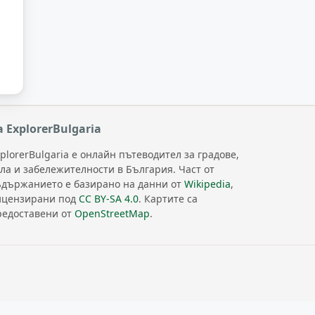
а ExplorerBulgaria
plorerBulgaria е онлайн пътеводител за градове,
ела и забележителности в България. Част от
ъдържанието е базирано на данни от
Wikipedia
,
ицензирани под
CC BY-SA 4.0
. Картите са
редоставени от
OpenStreetMap
.