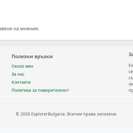
авяне на мнения.
З
Полезни връзки
Ex
Около мен
с
За нас
с
Контакти
л
п
Политика за поверителност
© 2026 ExplorerBulgaria. Всички права запазени.