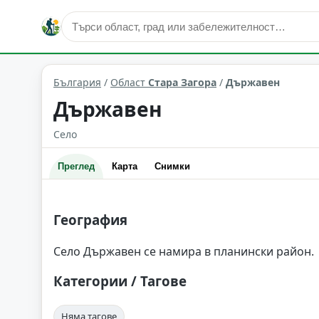
Държавен
Област: Стара Загора
България
/
Област
Стара Загора
/
Държавен
Държавен
Село
Преглед
Карта
Снимки
География
Село Държавен се намира в планински район.
Категории / Тагове
Няма тагове