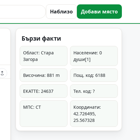
Наблизо
Добави място
Бързи факти
Област: Стара
Население: 0
Загора
души[1]
Височина: 881 m
Пощ. код: 6188
ЕКАТТЕ: 24637
Тел. код: ?
МПС: СТ
Координати:
42.726495,
25.567328