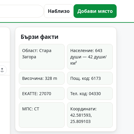
Наблизо
Добави място
Бързи факти
Област: Стара
Население: 643
Загора
души — 42 души/
км²
Височина: 328 m
Пощ. код: 6173
ЕКАТТЕ: 27070
Тел. код: 04330
МПС: СТ
Координати:
42.581593,
25.809103