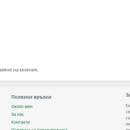
авяне на мнения.
З
Полезни връзки
Ex
Около мен
с
За нас
с
Контакти
л
п
Политика за поверителност