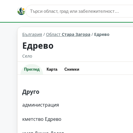
Едрево
Област: Стара Загора
България
/
Област
Стара Загора
/
Едрево
Едрево
Село
Преглед
Карта
Снимки
Друго
администрация
кметство Едрево