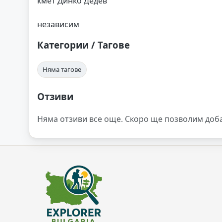
кмет Динко Дедев
независим
Категории / Тагове
Няма тагове
Отзиви
Няма отзиви все още. Скоро ще позволим доб