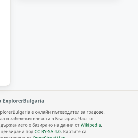
а ExplorerBulgaria
plorerBulgaria е онлайн пътеводител за градове,
ела и забележителности в България. Част от
ъдържанието е базирано на данни от
Wikipedia
,
ицензирани под
CC BY-SA 4.0
. Картите са
редоставени от
OpenStreetMap
.