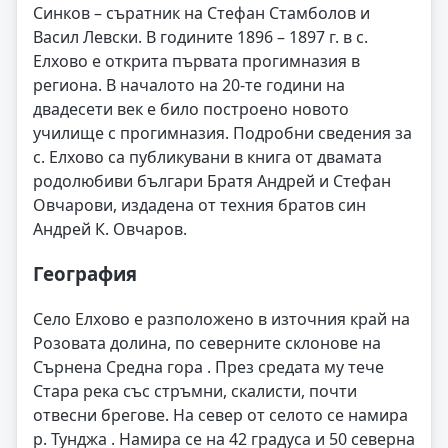
Синков – съратник на Стефан Стамболов и
Васил Левски. В годините 1896 – 1897 г. в с.
Елхово е открита първата прогимназия в
региона. В началото на 20-те години на
двадесети век е било построено новото
училище с прогимназия. Подробни сведения за
с. Елхово са публикувани в книга от двамата
родолюбиви българи Братя Андрей и Стефан
Овчарови, издадена от техния братов син
Андрей К. Овчаров.
География
Село Елхово е разположено в източния край на
Розовата долина, по северните склонове на
Сърнена Средна гора . През средата му тече
Стара река със стръмни, скалисти, почти
отвесни брегове. На север от селото се намира
р. Тунджа . Намира се на 42 градуса и 50 северна