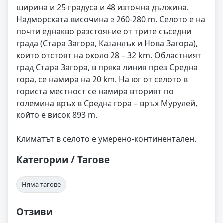
ширина и 25 градуса и 48 източна дължина.
Надморската височина е 260-280 m. Селото е на
почти еднакво разстояние от трите съседни
града (Стара Загора, Казанлък и Нова Загора),
които отстоят на около 28 – 32 km. Областният
град Стара Загора, в пряка линия през Средна
гора, се намира на 20 km. На юг от селото в
гориста местност се намира вторият по
големина връх в Средна гора – връх Мурулей,
който е висок 893 m.
Климатът в селото е умерено-континентален.
Категории / Тагове
Няма тагове
Отзиви