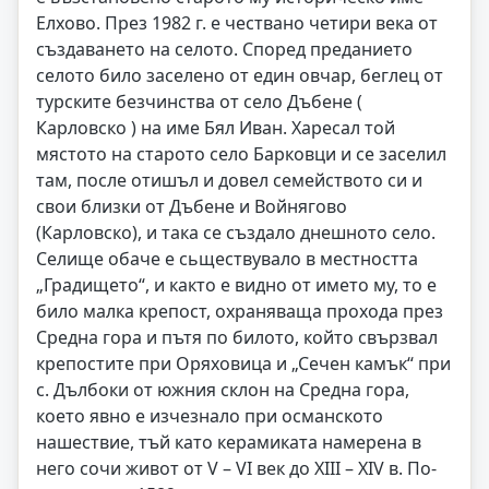
Елхово. През 1982 г. е чествано четири века от
създаването на селото. Според преданието
селото било заселено от един овчар, беглец от
турските безчинства от село Дъбене (
Карловско ) на име Бял Иван. Харесал той
мястото на старото село Барковци и се заселил
там, после отишъл и довел семейството си и
свои близки от Дъбене и Войнягово
(Карловско), и така се създало днешното село.
Селище обаче е сьществувало в местността
„Градището“, и както е видно от името му, то е
било малка крепост, охраняваща прохода през
Средна гора и пътя по билото, който свързвал
крепостите при Оряховица и „Сечен камък“ при
с. Дълбоки от южния склон на Средна гора,
което явно е изчезнало при османското
нашествие, тъй като керамиката намерена в
него сочи живот от V – VI век до XIII – XIV в. По-