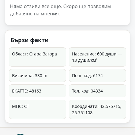
Няма отзиви все още. Скоро ще позволим
добавяне на мнения.
Бързи факти
Област: Стара Загора
Население: 600 души —
13 души/км²
Височина: 330 m
Пощ. код: 6174
ЕКАТТЕ: 48163
Тел. код: 04334
МПС: СТ
Координати: 42.575715,
25.751108