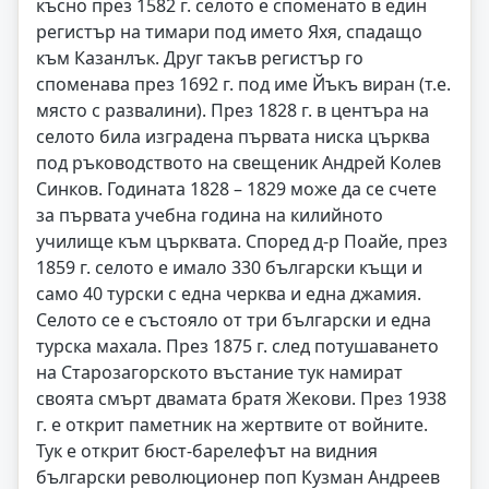
късно през 1582 г. селото е споменато в един
регистър на тимари под името Яхя, спадащо
към Казанлък. Друг такъв регистър го
споменава през 1692 г. под име Йъкъ виран (т.е.
място с развалини). През 1828 г. в центъра на
селото била изградена първата ниска църква
под ръководството на свещеник Андрей Колев
Синков. Годината 1828 – 1829 може да се счете
за първата учебна година на килийното
училище към църквата. Според д-р Поайе, през
1859 г. селото е имало 330 български къщи и
само 40 турски с една черква и една джамия.
Селото се е състояло от три български и една
турска махала. През 1875 г. след потушаването
на Старозагорското въстание тук намират
своята смърт двамата братя Жекови. През 1938
г. е открит паметник на жертвите от войните.
Тук е открит бюст-барелефът на видния
български революционер поп Кузман Андреев