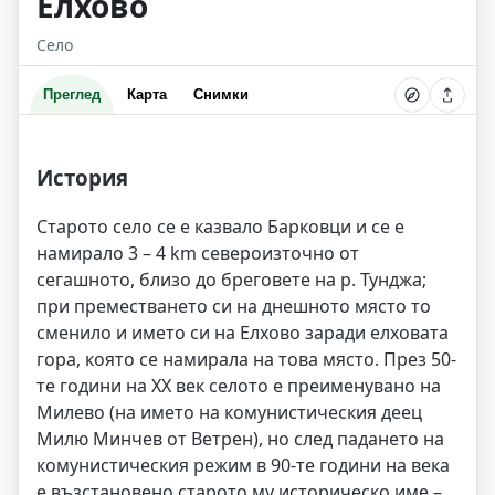
Елхово
Село
Преглед
Карта
Снимки
История
Старото село се е казвало Барковци и се е
намирало 3 – 4 km североизточно от
сегашното, близо до бреговете на р. Тунджа;
при преместването си на днешното място то
сменило и името си на Елхово заради елховата
гора, която се намирала на това място. През 50-
те години на ХХ век селото е преименувано на
Милево (на името на комунистическия деец
Милю Минчев от Ветрен), но след падането на
комунистическия режим в 90-те години на века
е възстановено старото му историческо име –