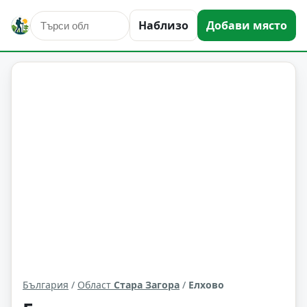
Наблизо
Добави място
Елхово
Област: Стара Загора
България
/
Област
Стара Загора
/
Елхово