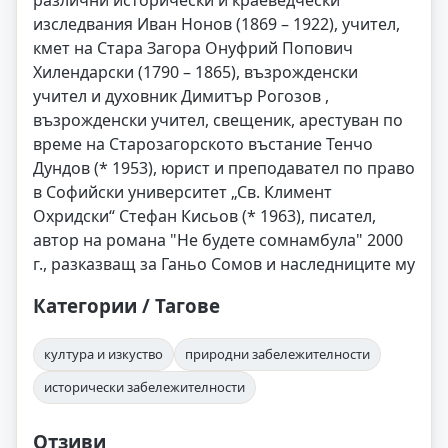
изследвания Иван Нонов (1869 – 1922), учител,
кмет на Стара Загора Онуфрий Попович
Хилендарски (1790 – 1865), възрожденски
учител и духовник Димитър Рогозов ,
възрожденски учител, свещеник, арестуван по
време на Старозагорското въстание Тенчо
Дундов (* 1953), юрист и преподавател по право
в Софийски университет „Св. Климент
Охридски“ Стефан Кисьов (* 1963), писател,
автор на романа "Не будете сомнамбула" 2000
г., разказващ за Ганьо Сомов и наследниците му
Категории / Тагове
култура и изкуство
природни забележителности
исторически забележителности
Отзиви