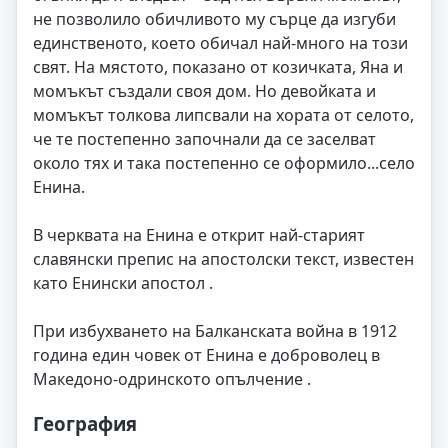
не позволило обичливото му сърце да изгуби
единственото, което обичал най-много на този
свят. На мястото, показано от козичката, Яна и
момъкът създали своя дом. Но девойката и
момъкът толкова липсвали на хората от селото,
че те постепенно започнали да се заселват
около тях и така постепенно се оформило...село
Енина.
В черквата на Енина е открит най-старият
славянски препис на апостолски текст, известен
като Енински апостол .
При избухването на Балканската война в 1912
година един човек от Енина е доброволец в
Македоно-одринското опълчение .
География