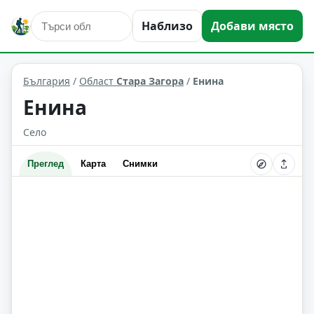
Наблизо
Добави място
Енина
Област: Стара Загора
България
/
Област
Стара Загора
/
Енина
Енина
Село
Преглед
Карта
Снимки