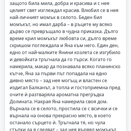
защото била мила, добра и красива и с нея
целият свят изглеждал красив. Влюбил се в нея
най-личният момък в селото. Беден бил
момъкът, но имал дарба – в ръцете му всяко
дърво се превръщало в чудна приказка. Дълго
време крил момъкът любовта си, дълго време
скришом поглеждала и Яна към него. Един ден,
едно от най-малките Янини козлета се изгубило
и девойката тръгнала да го търси. Когато го
намерила, макар да познавала всяко планинско
кътче, Яна за първи път попадала на едно
дивно място – зад нея могъщ и властен се
издигал Балканът, а топла и гостоприемна пред
очите ѝ разтваряла ароматна прегръдка
Долината. Накрая Яна намерила своя дом.
Върнала се в селото, простила се с всички и се
върнала на онова прекрасно място, в което
останало сърцето ѝ. Тръгнала тя, но чула
стъпки да я следват – зад нея вървял момъкът,