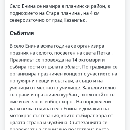
Село Енина се намира в планински район, в
подножието на Стара планина , на 4 км
североизточно от град Казанлък .
Събития
В село Енина всяка година се организира
празник на селото, посветен на света Петка .
Празникът се провежда на 14 октомври и
събира гости от цялата област. По традиция се
организира празничен концерт с участието на
популярни певци и състави, а също и на
ученици от местното училище. Задължително
се прави и празничен курбан , около който се
вие и весело всеобщо хоро . На определени
дати всяка година село Енина е домакин на
мотокрос състезания, които събират хора от
цялата страна и чужбина. Състезанията се
провеждат на специално подготвена писта