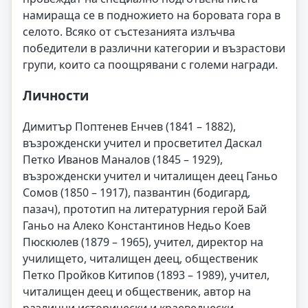
намираща се в подножието на боровата гора в
селото. Всяко от състезанията излъчва
победители в различни категории и възрастови
групи, които са поощрявани с големи награди.
Личности
Димитър Поптенев Енчев (1841 – 1882),
възрожденски учител и просветител Даскал
Петко Иванов Маналов (1845 – 1929),
възрожденски учител и читалищен деец Ганьо
Сомов (1850 – 1917), пазвантин (бодигард,
пазач), прототип на литературния герой Бай
Ганьо на Алеко Константинов Недьо Коев
Пюскюлев (1879 – 1965), учител, директор на
училището, читалищен деец, общественик
Петко Пройков Китипов (1893 – 1989), учител,
читалищен деец и общественик, автор на
различни исторически и краеведчески