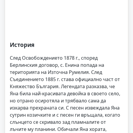
История
След Освобождението 1878 г., според
Берлинския договор, с. Енина попада на
територията на Източна Румелия. След
Съединението 1885 г. става официално част от
Княжество България. Легендата разказва, че
Яна била най-красивата девойка в своето село,
но отрано осиротяла и трябвало сама да
изкарва прехраната си. С песен извеждала Яна
сутрин козичките и с песен ги връщала, когато
слънцето се скривало зад пламналите от
лъчите му планини. Обичали Яна хората,