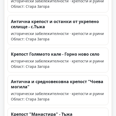
исторически забележителности · крепости и руини
Област: Стара Загора
Антична крепост и останки от укрепено
селище - с.Тъжа
исторически забележителности · крепости и руини
Област: Стара Загора
Крепост Голямото кале - Горно ново село
исторически забележителности · крепости и руини
Област: Стара Загора
Антична и средновековна крепост "Чоева
могила"
исторически забележителности · крепости и руини
Област: Стара Загора
Крепост "Манастира" - Тъжа