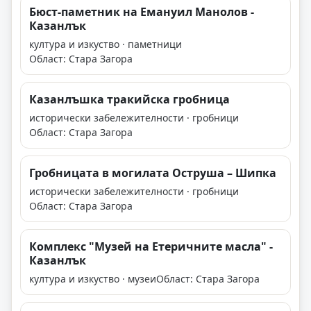
Бюст-паметник на Емануил Манолов -
Казанлък
култура и изкуство · паметници
Област: Стара Загора
Казанлъшка тракийска гробница
исторически забележителности · гробници
Област: Стара Загора
Гробницата в могилата Оструша – Шипка
исторически забележителности · гробници
Област: Стара Загора
Комплекс "Музей на Етеричните масла" -
Казанлък
култура и изкуство · музеи
Област: Стара Загора