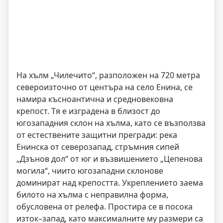
На хълм „Чилечито“, разположен на 720 метра
североизточно от центъра на село Енина, се
намира късноантична и средновековна
крепост. Тя е изградена в близост до
югозападния склон на хълма, като се възползва
от естествените защитни прегради: река
Енинска от северозапад, стръмния сипей
„Дзънов дол“ от юг и възвишението „Цепенова
могила“, чиито югозападни склонове
доминират над крепостта. Укреплението заема
билото на хълма с неправилна форма,
обусловена от релефа. Простира се в посока
изток–запад, като максималните му размери са