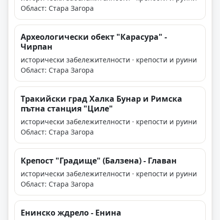
Област: Стара Загора
Археологически обект "Карасура" -
Чирпан
исторически забележителности · крепости и руини
Област: Стара Загора
Tракийски град Халка Бунар и Римска
пътна станция "Циле"
исторически забележителности · крепости и руини
Област: Стара Загора
Крепост "Градище" (Балзена) - Главан
исторически забележителности · крепости и руини
Област: Стара Загора
Енинско ждрело - Енина