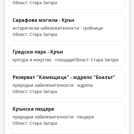
Област: Стара Загора
Сарафова могила - Крън
исторически забележителности · гробници
Област: Стара Загора
Градски парк - Крън
култура и изкуство · площади
Област: Стара Загора
Резерват "Камещица" - ждрело "Боазът"
природни забележителности · ждрела
Област: Стара Загора
Крънска пещера
природни забележителности · пещери
Област: Стара Загора