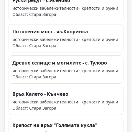
Руски редут - с.Ясеново
исторически забележителности · крепости и руини
Област: Стара Загора
Потопения мост - яз.Копринка
исторически забележителности · крепости и руини
Област: Стара Загора
Древно селище и могилите - с. Тулово
исторически забележителности · крепости и руини
Област: Стара Загора
Връх Калето - Кънчево
исторически забележителности · крепости и руини
Област: Стара Загора
Крепост на връх "Голямата кукла"