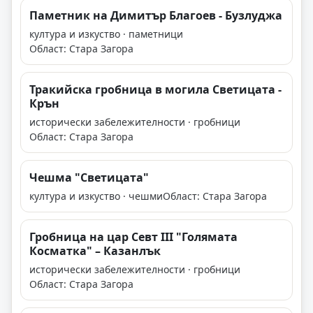
Паметник на Димитър Благоев - Бузлуджа
култура и изкуство · паметници
Област: Стара Загора
Тракийска гробница в могила Светицата -
Крън
исторически забележителности · гробници
Област: Стара Загора
Чешма "Светицата"
култура и изкуство · чешми
Област: Стара Загора
Гробница на цар Севт III "Голямата
Косматка" – Казанлък
исторически забележителности · гробници
Област: Стара Загора