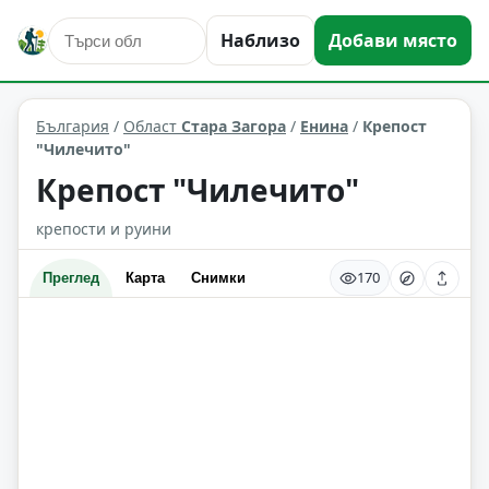
исторически забележителности
Енина
Наблизо
Добави място
Област: Стара Загора
България
/
Област
Стара Загора
/
Енина
/
Крепост
"Чилечито"
Крепост "Чилечито"
крепости и руини
170
Преглед
Карта
Снимки