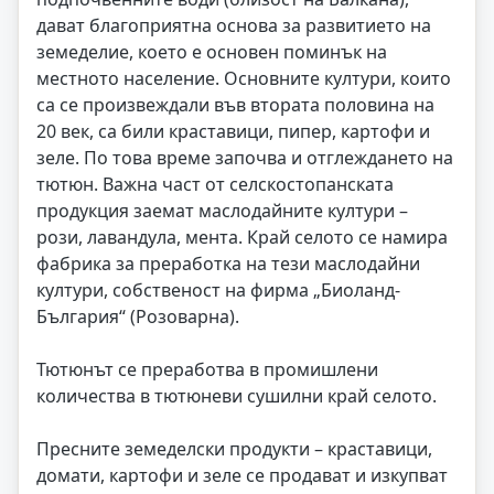
дават благоприятна основа за развитието на
земеделие, което е основен поминък на
местното население. Основните култури, които
са се произвеждали във втората половина на
20 век, са били краставици, пипер, картофи и
зеле. По това време започва и отглеждането на
тютюн. Важна част от селскостопанската
продукция заемат маслодайните култури –
рози, лавандула, мента. Край селото се намира
фабрика за преработка на тези маслодайни
култури, собственост на фирма „Биоланд-
България“ (Розоварна).
Тютюнът се преработва в промишлени
количества в тютюневи сушилни край селото.
Пресните земеделски продукти – краставици,
домати, картофи и зеле се продават и изкупват