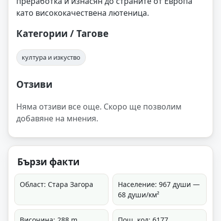
преработка и изнасян до страните от Европа
като висококачествена лютеница.
Категории / Тагове
култура и изкуство
Отзиви
Няма отзиви все още. Скоро ще позволим
добавяне на мнения.
Бързи факти
Област: Стара Загора
Население: 967 души —
68 души/км²
Височина: 288 m
Пощ. код: 6177