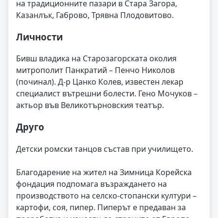
на традиционните пазари в Стара Загора,
Казанлък, Габрово, Трявна Плодовитово.
Личности
Бивш владика на Старозагорската околия
митрополит Панкратий – Пенчо Николов
(починал). Д-р Цанко Колев, известен лекар
специалист вътрешни болести. Гено Мочуков –
актьор във Великотърновския театър.
Друго
Детски ромски танцов състав при училището.
Благодарение на жител на Зимница Корейска
фондация подпомага възраждането на
производството на селско-стопански култури –
картофи, соя, пипер. Пиперът е предаван за