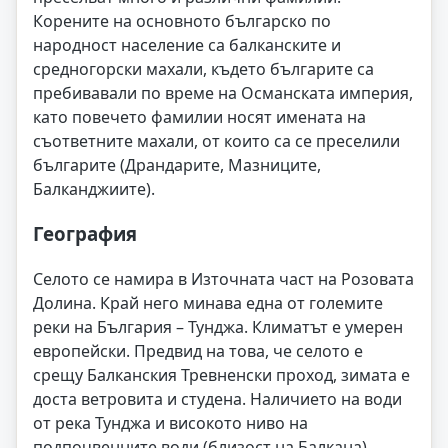
Корените на основното българско по
народност население са балканските и
средногорски махали, където българите са
пребивавали по време на Османската империя,
като повечето фамилии носят имената на
съответните махали, от които са се преселили
българите (Драндарите, Мазниците,
Балканджиите).
География
Селото се намира в Източната част на Розовата
Долина. Край него минава една от големите
реки на България – Тунджа. Климатът е умерен
европейски. Предвид на това, че селото е
срещу Балканския Тревненски проход, зимата е
доста ветровита и студена. Наличието на води
от река Тунджа и високото ниво на
подпочвенните води (близост на Балкана),