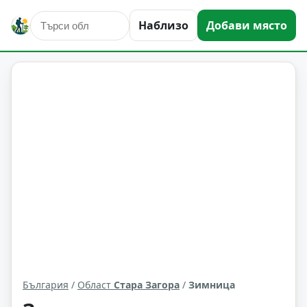
Наблизо
Добави място
Зимница
Област: Стара Загора
България
/
Област
Стара Загора
/
Зимница