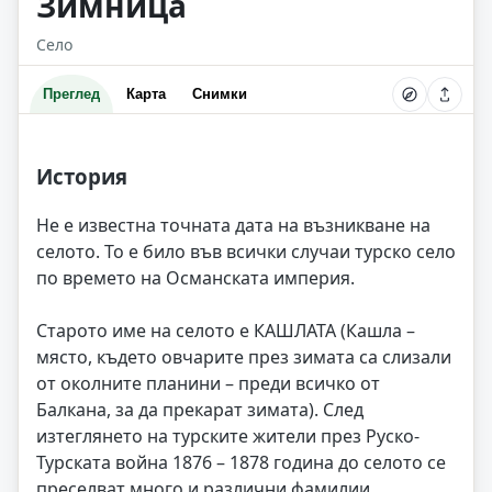
Зимница
Село
Преглед
Карта
Снимки
История
Не е известна точната дата на възникване на
селото. То е било във всички случаи турско село
по времето на Османската империя.
Старото име на селото е КАШЛАТА (Кашла –
място, където овчарите през зимата са слизали
от околните планини – преди всичко от
Балкана, за да прекарат зимата). След
изтеглянето на турските жители през Руско-
Турската война 1876 – 1878 година до селото се
преселват много и различни фамилии.