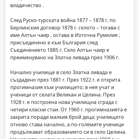
владичество .
След Руско-турската война 1877 – 1878 г. по
Берлинския договор 1878 г. селото – тогава с
име Алтън чаир , остава в Източна Румелия ;
присъединено е към България след
Съединението 1885 г. Село Алтън чаир е
преименувано на Златна ливада през 1906 г.
Начално училище в село Златна ливада е
създадено през 1881 г. През 1922 г. е открита
прогимназия към училището; в нея учат и
ученици от селата Великан и Целина. През
1928 г. е построена нова училищна сграда с
четири класни стаи. От 1960 г. прогимназията е
закрита поради малкия брой деца; училището
отново става начално, а по-големите ученици
продължават образованието си в село Целина.