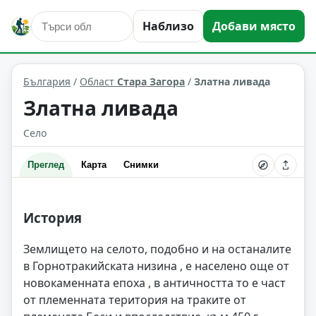
Наблизо
Добави място
Златна ливада
Област: Стара Загора
България
/
Област
Стара Загора
/
Златна ливада
Златна ливада
Село
Преглед
Карта
Снимки
История
Землището на селото, подобно и на останалите
в Горнотракийската низина , е населено още от
новокаменната епоха , в античността то е част
от племенната територия на траките от