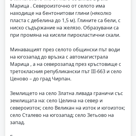
Марица . Североизточно от селото има
находище на бентонитови глини (няколко
пласта с дебелина до 1,5 м). Глините са бели, с
ниско съдържание на желязо. Образувани са
при промяна на кисели пирокластични скали.
Минаващият през селото общински път води
на югозапад до връзка с автомагистрала
Марица , а на северозапад през кръстовище с
третокласния републикански път III-663 и село
Ценово – до град Чирпан.
Землището на село Златна ливада граничи със
землищата на: село Целина на север и
североизток; село Великан на изток и югоизток;
село Сталево на югозапад; село Зетьово на
запад.