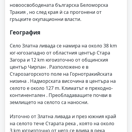
новоосвободената българска Беломорска
Тракия , но след края ѝ са прогонени от
гръцките окупационни власти.
География
Село Златна ливада се намира на около 38 km
юг-югозападно от областния център Стара
Загора и 12 km югоизточно от общинския
център Чирпан . Разположено е в
Старозагорското поле на Горнотракийската
низина . Надморската височина в центъра на
селото е около 127 m. Климатът е преходно-
континентален . Преобладаващите почви в
землището на селото са наносни.
Източно от Златна ливада и през южния край
на селото тече Старата река , която на около
3 km югоизточно от него се влива в река