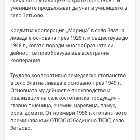
Началното училище е закрито през 1968 г. и
учениците продължават да учат в училището в
село Зетьово.
Кредитна кооперация „Марица“ в село Златна
ливада е основана през 1926 г. и съществува до
1948 г., когато поради многообразната си
дейност се преобразува във всестранна
кооперация .
Трудово кооперативно земеделско стопанство
в село Златна ливада е основано през 1949 г.
Основната му дейност е производство и
реализация на селскостопанска продукция –
главно пшеница, ечемик, царевица, памук,
ориз, домати. От ноември 1958 г. стопанството
преминава към ОТКЗС (Обединено ТКЗС) село
Зетьово.