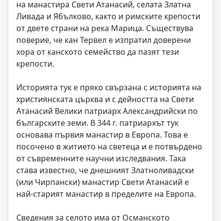
на манастира Свети Атанасий, селата Златна
Ливада и Ябълково, както и римските крепости
от двете страни на река Марица. Съществува
поверие, че кан Тервел е изпратил доверени
хора от канското семейство да пазят тези
крепости.
Историята тук е пряко свързана с историята на
християнската църква и с дейността на Свети
Атанасий Велики патриарх Александрийски по
българските земи. В 344 г. патриархът тук
основава първия манастир в Европа. Това е
посочено в житието на светеца и е потвърдено
от съвременните научни изследвания. Така
става известно, че днешният Златноливадски
(или Чирпански) манастир Свети Атанасий е
най-старият манастир в пределите на Европа.
Сведения за селото има от Османското