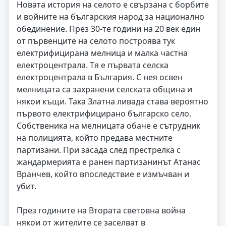
Новата история на селото е свързана с борбите
и войните на българския народ за национално
обединение. През 30-те години на 20 век един
от първенците на селото построява тук
електрифицирана мелница и малка частна
електроцентрала. Тя е първата селска
електроцентрала в България. С нея освен
мелницата са захранени селската община и
някои къщи. Така Златна ливада става вероятно
първото електрифицирано българско село.
Собственика на мелницата обаче е сътрудник
на полицията, който предава местните
партизани. При засада след престрелка с
жандармерията е ранен партизанинът Атанас
Вранчев, който впоследствие е измъчван и
убит.
През годините на Втората световна война
някои от жителите се заселват в