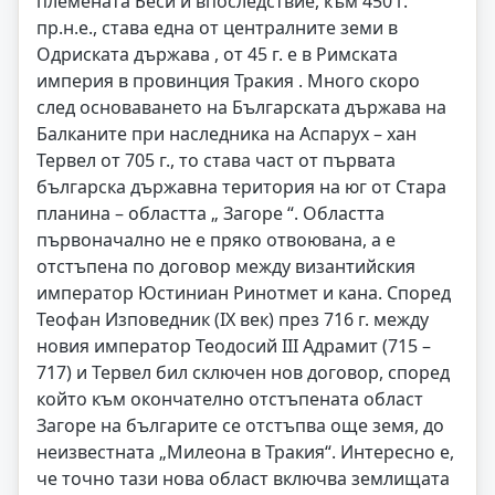
племената Беси и впоследствие, към 450 г.
пр.н.е., става една от централните земи в
Одриската държава , от 45 г. е в Римската
империя в провинция Тракия . Много скоро
след основаването на Българската държава на
Балканите при наследника на Аспарух – хан
Тервел от 705 г., то става част от първата
българска държавна територия на юг от Стара
планина – областта „ Загоре “. Областта
първоначално не е пряко отвоювана, а е
отстъпена по договор между византийския
император Юстиниан Ринотмет и кана. Според
Теофан Изповедник (IX век) през 716 г. между
новия император Теодосий III Адрамит (715 –
717) и Тервел бил сключен нов договор, според
който към окончателно отстъпената област
Загоре на българите се отстъпва още земя, до
неизвестната „Милеона в Тракия“. Интересно е,
че точно тази нова област включва землищата