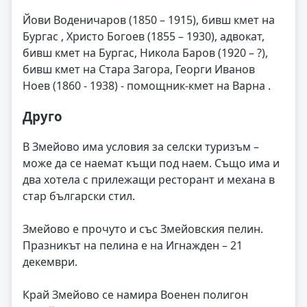
Йови Воденичаров (1850 – 1915), бивш кмет на
Бургас , Христо Богоев (1855 – 1930), адвокат,
бивш кмет на Бургас, Никола Баров (1920 – ?),
бивш кмет на Стара Загора, Георги Иванов
Ноев (1860 - 1938) - помощник-кмет на Варна .
Друго
В Змейово има условия за селски туризъм –
може да се наемат къщи под наем. Също има и
два хотела с прилежащи ресторант и механа в
стар български стил.
Змейово е прочуто и със Змейовския пелин.
Празникът на пелина е на Игнажден – 21
декември.
Край Змейово се намира Военен полигон