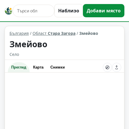
Наблизо
Добави място
Змейово
Област: Стара Загора
България
/
Област
Стара Загора
/
Змейово
Змейово
Село
Преглед
Карта
Снимки