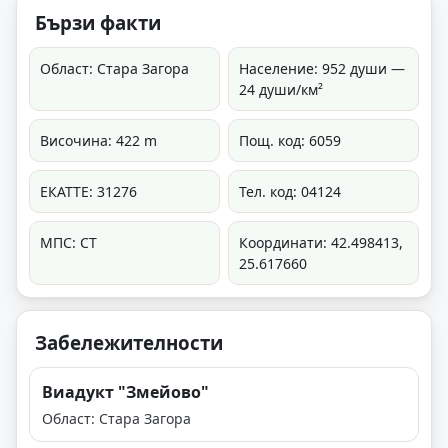
Бързи факти
Област: Стара Загора
Население: 952 души —
24 души/км²
Височина: 422 m
Пощ. код: 6059
ЕКАТТЕ: 31276
Тел. код: 04124
МПС: СТ
Координати: 42.498413,
25.617660
Забележителности
Виадукт "Змейово"
Област: Стара Загора