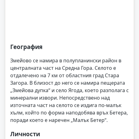
География
Змейово се намира в полупланински район в
централната част на Средна Гора. Селото е
отдалечено на 7 км от областния град Стара
Загора. В близост до него се намира пещерата
„Змейова дупка“ и село Ягода, което разполага с
минерални извори. Непосредствено над
източната част на селото се издига по-малък
хълм, който по форма наподобява връх Бетера,
поради което е наречен „Малък Бетер“.
Личности