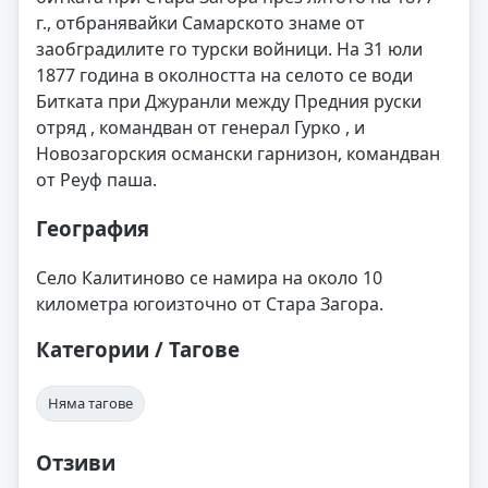
г., отбранявайки Самарското знаме от
заобградилите го турски войници. На 31 юли
1877 година в околността на селото се води
Битката при Джуранли между Предния руски
отряд , командван от генерал Гурко , и
Новозагорския османски гарнизон, командван
от Реуф паша.
География
Село Калитиново се намира на около 10
километра югоизточно от Стара Загора.
Категории / Тагове
Няма тагове
Отзиви