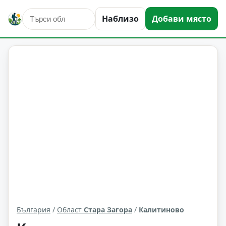
Наблизо
Добави място
Калитиново
Област: Стара Загора
България
/
Област
Стара Загора
/
Калитиново