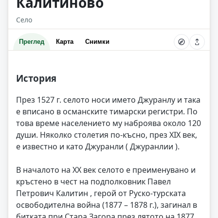
Калитиново
Село
Преглед
Карта
Снимки
История
През 1527 г. селото носи името Джуранлу и така
е вписано в османските тимарски регистри. По
това време населението му наброява около 120
души. Няколко столетия по-късно, през XIX век,
е известно и като Джуранли ( Джуранлии ).
В началото на XX век селото е преименувано и
кръстено в чест на подполковник Павел
Петрович Калитин , герой от Руско-турската
освободителна война (1877 – 1878 г.), загинал в
битката при Стара Загора през лятото на 1877