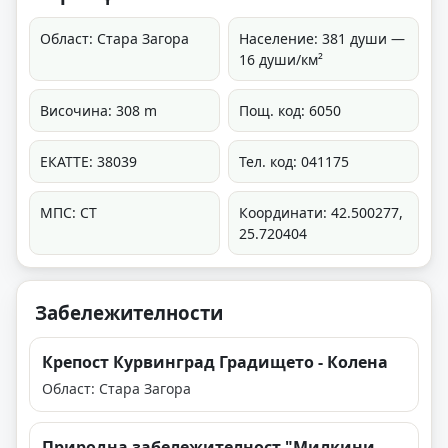
Област: Стара Загора
Население: 381 души —
16 души/км²
Височина: 308 m
Пощ. код: 6050
ЕКАТТЕ: 38039
Тел. код: 041175
МПС: СТ
Координати: 42.500277,
25.720404
Забележителности
Крепост Курвинград Градището - Колена
Област: Стара Загора
Природна забележителност "Милкини