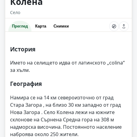
Колена
Село
Преглед
Карта
Снимки
История
Името на селището идва от латинското „colina“
за хълм.
География
Намира се на 14 км североизточно от град
Стара Загора , на близо 30 км западно от град
Нова Загора . Село Колена лежи на южните
склонове на Сърнена Средна гора на 308 м
надморска височина. Постоянното население
наброява около 250 жители.