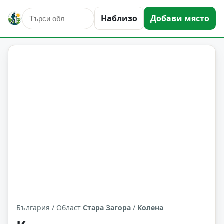
Наблизо
Добави място
Колена
Област: Стара Загора
България
/
Област
Стара Загора
/
Колена