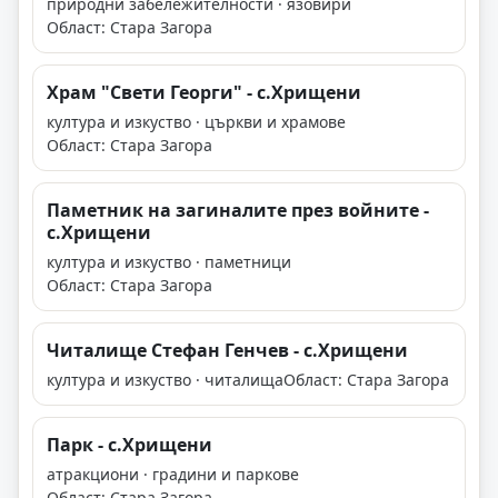
природни забележителности · язовири
Област: Стара Загора
Храм "Свети Георги" - с.Хрищени
култура и изкуство · църкви и храмове
Област: Стара Загора
Паметник на загиналите през войните -
с.Хрищени
култура и изкуство · паметници
Област: Стара Загора
Читалище Стефан Генчев - с.Хрищени
култура и изкуство · читалища
Област: Стара Загора
Парк - с.Хрищени
атракциони · градини и паркове
Област: Стара Загора