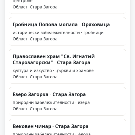
центрове
Област: Стара Загора
Гробница Попова могила - Оряховица
исторически забележителности · гробници
Област: Стара Загора
Православен храм "Св. Игнатий
Старозагорски" - Стара Загора
култура и изкуство · църкви и храмове
Област: Стара Загора
Езеро Загорка - Стара Загора
природни забележителности · езера
Област: Стара Загора
Вековен чинар - Стара Загора
природни забележителности · флора