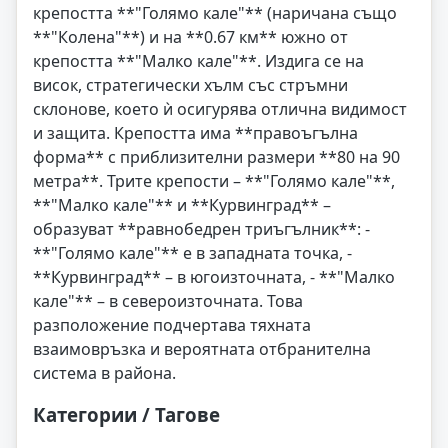
крепостта **"Голямо кале"** (наричана също
**"Колена"**) и на **0.67 км** южно от
крепостта **"Малко кале"**. Издига се на
висок, стратегически хълм със стръмни
склонове, което ѝ осигурява отлична видимост
и защита. Крепостта има **правоъгълна
форма** с приблизителни размери **80 на 90
метра**. Трите крепости – **"Голямо кале"**,
**"Малко кале"** и **Курвинград** –
образуват **равнобедрен триъгълник**: -
**"Голямо кале"** е в западната точка, -
**Курвинград** – в югоизточната, - **"Малко
кале"** – в североизточната. Това
разположение подчертава тяхната
взаимовръзка и вероятната отбранителна
система в района.
Категории / Тагове