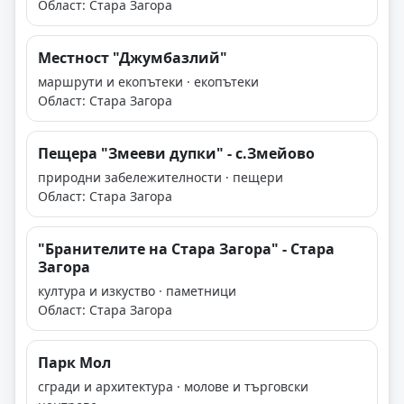
Област: Стара Загора
Местност "Джумбазлий"
маршрути и екопътеки · екопътеки
Област: Стара Загора
Пещера "Змееви дупки" - с.Змейово
природни забележителности · пещери
Област: Стара Загора
"Бранителите на Стара Загора" - Стара
Загора
култура и изкуство · паметници
Област: Стара Загора
Парк Мол
сгради и архитектура · молове и търговски