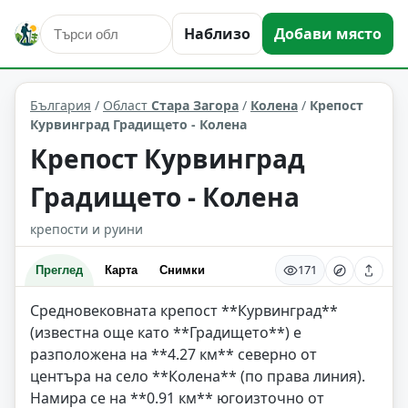
исторически забележителности
Колена
Наблизо
Добави място
Област: Стара Загора
България
/
Област
Стара Загора
/
Колена
/
Крепост
Курвинград Градището - Колена
Крепост Курвинград
Градището - Колена
крепости и руини
171
Преглед
Карта
Снимки
Средновековната крепост **Курвинград**
(известна още като **Градището**) е
разположена на **4.27 км** северно от
центъра на село **Колена** (по права линия).
Намира се на **0.91 км** югоизточно от