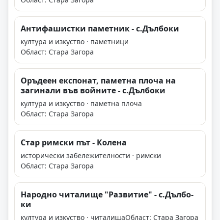
Антифашистки паметник - с.Дълбоки
култура и изкуство · паметници
Област: Стара Загора
Оръдеен експонат, паметна плоча на
загинали във войните - с.Дълбоки
култура и изкуство · паметна плоча
Област: Стара Загора
Стар римски път - Колена
исторически забележителности · римски
Област: Стара Загора
На­род­но чи­та­ли­ще "Раз­ви­тие" - с.Дъл­бо­
ки
култура и изкуство · читалища
Област: Стара Загора