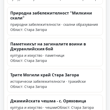
Природна забележителност "Милкини
скали"
природни забележителности · скални образувания
Област: Стара Загора
Паметникът на загиналите воини в
Джуранлийския бой
култура и изкуство · паметници
Област: Стара Загора
Трите Могили край Стара Загора
исторически забележителности · тракийски
Област: Стара Загора
Джамийската чешма - с. Оряховица
култура и изкуство · чешми
Област: Стара Загора