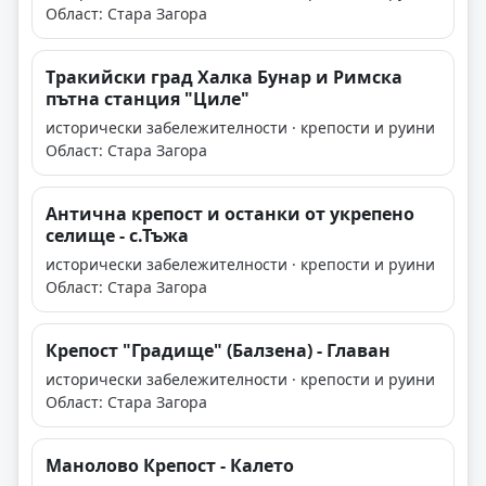
Област: Стара Загора
Tракийски град Халка Бунар и Римска
пътна станция "Циле"
исторически забележителности · крепости и руини
Област: Стара Загора
Антична крепост и останки от укрепено
селище - с.Тъжа
исторически забележителности · крепости и руини
Област: Стара Загора
Крепост "Градище" (Балзена) - Главан
исторически забележителности · крепости и руини
Област: Стара Загора
Манолово Крепост - Калето