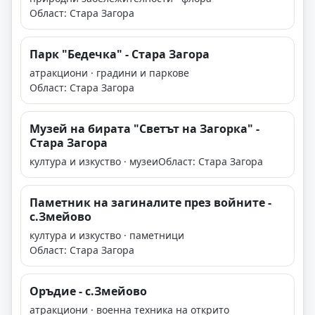
Област: Стара Загора
Парк "Бедечка" - Стара Загора
атракциони · градини и паркове
Област: Стара Загора
Музей на бирата "Светът на Загорка" -
Стара Загора
култура и изкуство · музеи
Област: Стара Загора
Паметник на загиналите през войните -
с.Змейово
култура и изкуство · паметници
Област: Стара Загора
Оръдие - с.Змейово
атракциони · военна техника на открито