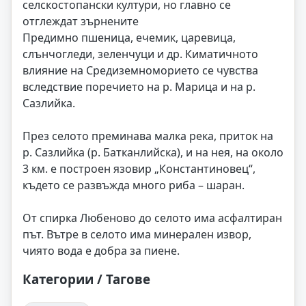
селскостопански култури, но главно се
отглеждат зърнените
Предимно пшеница, ечемик, царевица,
слънчогледи, зеленчуци и др. Киматичното
влияние на Средиземноморието се чувства
вследствие поречието на р. Марица и на р.
Сазлийка.
През селото преминава малка река, приток на
р. Сазлийка (р. Батканлийска), и на нея, на около
3 км. е построен язовир „Константиновец“,
където се развъжда много риба – шаран.
От спирка Любеново до селото има асфалтиран
път. Вътре в селото има минерален извор,
чиято вода е добра за пиене.
Категории / Тагове