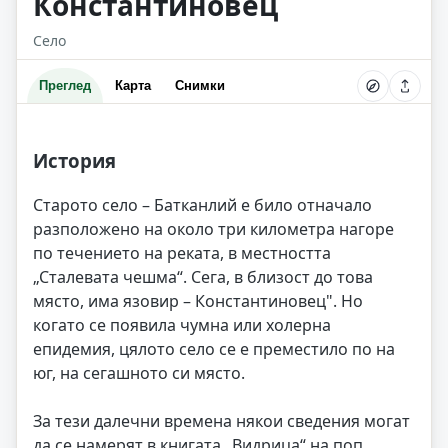
Константиновец
Село
Преглед
Карта
Снимки
История
Старото село – Батканлий е било отначало
разположено на около три километра нагоре
по течението на реката, в местността
„Сталевата чешма“. Сега, в близост до това
място, има язовир – Константиновец". Но
когато се появила чумна или холерна
епидемия, цялото село се е преместило по на
юг, на сегашното си място.
За тези далечни времена някои сведения могат
да се намерят в книгата „Видрица“ на поп