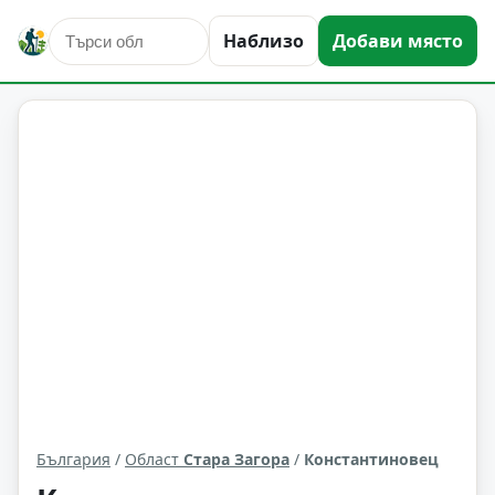
Наблизо
Добави място
Константиновец
Област: Стара Загора
България
/
Област
Стара Загора
/
Константиновец