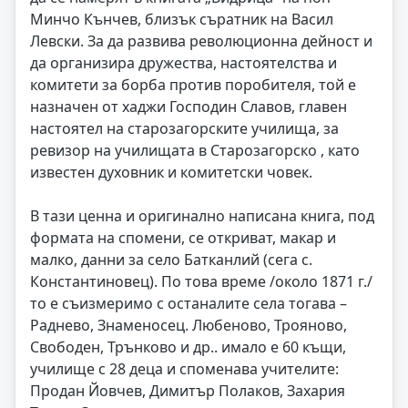
Минчо Кънчев, близък съратник на Васил
Левски. За да развива революционна дейност и
да организира дружества, настоятелства и
комитети за борба против поробителя, той е
назначен от хаджи Господин Славов, главен
настоятел на старозагорските училища, за
ревизор на училищата в Старозагорско , като
известен духовник и комитетски човек.
В тази ценна и оригинално написана книга, под
формата на спомени, се откриват, макар и
малко, данни за село Батканлий (сега с.
Константиновец). По това време /около 1871 г./
то е съизмеримо с останалите села тогава –
Раднево, Знаменосец. Любеново, Трояново,
Свободен, Трънково и др.. имало е 60 къщи,
училище с 28 деца и споменава учителите:
Продан Йовчев, Димитър Полаков, Захария