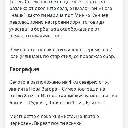
Тонев. Споменава се също, че в селото, за
разлика от околните села, е имало най-много
„наши“, както ги нарича поп Минчо Кънчев,
революционно настроени хора, готови да
участват в борбата за освобождение от
османско владичество.
В миналото, понякога и в днешно време, на 2
юли (Илинден, по стар стил) се провежда сбор.
География
Селото е разположено на 4 км северно от жп
линията Нова Загора – Симеоновград и на
около 8 км от Източномаришкия каменовъглен
басейн - Рудник „ Трояново 1 “ и „ Брикел “.
Местността е леко хълмиста. Почвата е
чернозем. Виреят почти всички