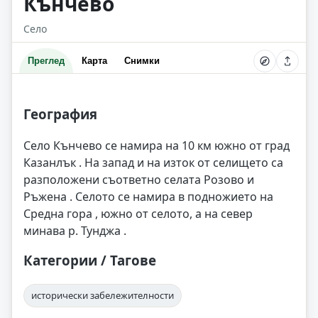
Кънчево
Село
Преглед
Карта
Снимки
География
Село Кънчево се намира на 10 км южно от град
Казанлък . На запад и на изток от селището са
разположени съответно селата Розово и
Ръжена . Селото се намира в подножието на
Средна гора , южно от селото, а на север
минава р. Тунджа .
Категории / Тагове
исторически забележителности