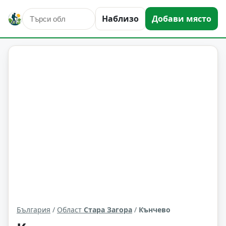
Наблизо
Добави място
Кънчево
Област: Стара Загора
България
/
Област
Стара Загора
/
Кънчево