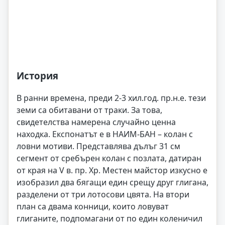
История
В ранни времена, преди 2-3 хил.год. пр.н.е. тези
земи са обитавани от траки. За това,
свидетелства намерена случайно ценна
находка. Експонатът е в НАИМ-БАН – колан с
ловни мотиви. Представлява дълъг 31 см
сегмент от сребърен колан с позлата, датиран
от края на V в. пр. Хр. Местен майстор изкусно е
изобразил два бягащи един срещу друг глигана,
разделени от три лотосови цвята. На втори
план са двама конници, които ловуват
глиганите, подпомагани от по един коленичил