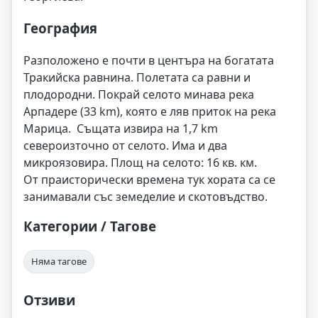
География
Разположено е почти в центъра на богатата
Тракийска равнина. Полетата са равни и
плодородни. Покрай селото минава река
Арпадере (33 km), която е ляв приток на река
Марица. Същата извира на 1,7 km
североизточно от селото. Има и два
микроязовира. Площ на селото: 16 кв. км.
От праисторически времена тук хората са се
занимавали със земеделие и скотовъдство.
Категории / Тагове
Няма тагове
Отзиви