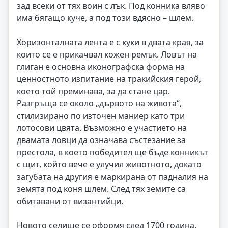
зад всеки от тях воин с лък. Под конника вляво
има бягащо куче, а под този вдясно – шлем.
Хоризонталната лента е с куки в двата края, за
които се е прикачвал кожен ремък. Ловът на
глиган е основна иконографска форма на
ценностното изпитание на тракийския герой,
което той преминава, за да стане цар.
Разгръща се около „дървото на живота“,
стилизирано по източен маниер като три
лотосови цвята. Възможно е участието на
двамата ловци да означава състезание за
престола, в което победител ще бъде конникът
с щит, който вече е улучил животното, докато
загубата на другия е маркирана от падналия на
земята под коня шлем. След тях земите са
обитавани от византийци.
Новото селище се оформя след 1700 година,