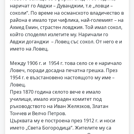
наричат го Авджи – Дуванджии, т.е „ловци –
соколи“. По време на османското владичество в
района е имало три чифлика, най-големият – на
Ахмед Емин, страстен ловджия. Той имал сокол,
който споделял излетите му. Наричали го
Авджи доганджи – Ловец със сокол. От него е и
името на Ловец.
Между 1906 г. и 1954 г. това село се е наричало
Ловеч, поради досадна печатна грешка. През
1954 г. е възстановено настоящото му име –
Ловец.
През 1870 година селото вече е имало
училище, имало изграден комитет под
ръководството на Иван Желязков, Златан
Тончев и Велчо Петров.
Църквата му е построена през 1912 г. и носи
името „Света Богородица“. Жителите му са