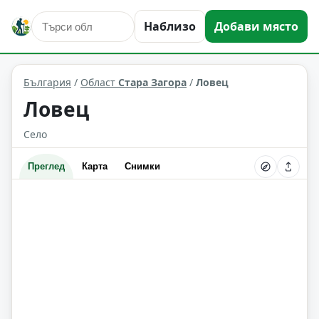
Наблизо
Добави място
Ловец
Област: Стара Загора
България
/
Област
Стара Загора
/
Ловец
Ловец
Село
Преглед
Карта
Снимки