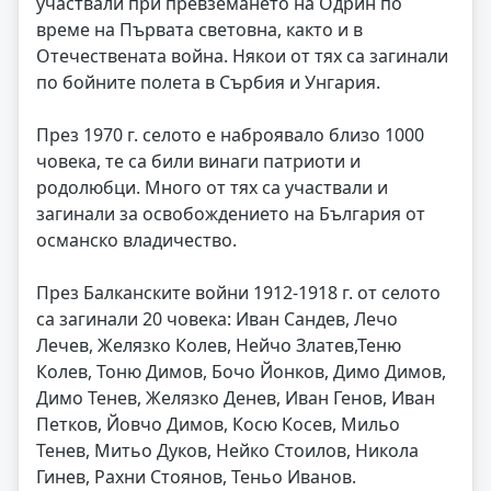
участвали при превземането на Одрин по
време на Първата световна, както и в
Отечествената война. Някои от тях са загинали
по бойните полета в Сърбия и Унгария.
През 1970 г. селото е наброявало близо 1000
човека, те са били винаги патриоти и
родолюбци. Много от тях са участвали и
загинали за освобождението на България от
османско владичество.
През Балканските войни 1912-1918 г. от селото
са загинали 20 човека: Иван Сандев, Лечо
Лечев, Желязко Колев, Нейчо Златев,Теню
Колев, Тоню Димов, Бочо Йонков, Димо Димов,
Димо Тенев, Желязко Денев, Иван Генов, Иван
Петков, Йовчо Димов, Косю Косев, Мильо
Тенев, Митьо Дуков, Нейко Стоилов, Никола
Гинев, Рахни Стоянов, Теньо Иванов.