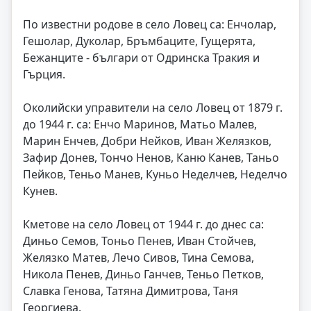
По известни родове в село Ловец са: Енчолар,
Гешолар, Дуколар, Бръмбаците, Гущерята,
Бежанците - българи от Одринска Тракия и
Гърция.
Околийски управители на село Ловец от 1879 г.
до 1944 г. са: Енчо Маринов, Матьо Малев,
Марин Енчев, Добри Нейков, Иван Желязков,
Зафир Донев, Тончо Ненов, Каню Канев, Таньо
Пейков, Теньо Манев, Куньо Неделчев, Неделчо
Кунев.
Кметове на село Ловец от 1944 г. до днес са:
Диньо Семов, Тоньо Пенев, Иван Стойчев,
Желязко Матев, Лечо Сивов, Тина Семова,
Никола Пенев, Диньо Ганчев, Теньо Петков,
Славка Генова, Татяна Димитрова, Таня
Георгиева.