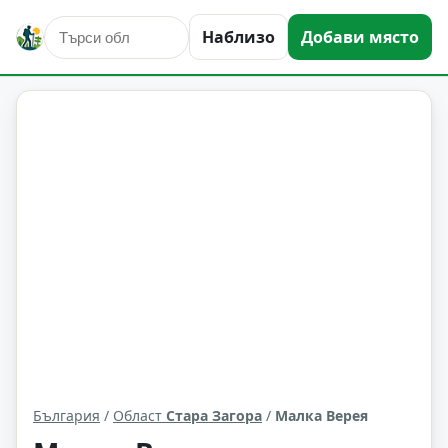
Наблизо
Добави място
Малка Верея
Област: Стара Загора
България
/
Област
Стара Загора
/
Малка Верея