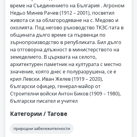
време на Съединението на България . Агроном
Недьо Минев Рачев (1912 – 2001), посветил
живота си за облагородяване на с. Медово и
околията. Под негово ръководство ТКЗС-тата в
общината дълго време са първенци по
зърнопроизводство в републиката. Бил дълго
на отговорна длъжност в министерството на
земеделието. В църквата на селото,
архитектурен паметник на културата с местно
значение, която днес е полуразрушена, се е
крил Левски. Иван Желев (1919 – 2020),
български офицер, генерал-майор от
Строителни войски Антон Биков (1909 – 1980),
български писател и учител
Категории / Тагове
природни забележителности