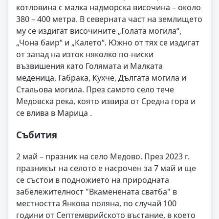
котловина с малка надморска височина – около
380 – 400 метра. В северната част на землището
му се издигат височините „Голата могила“,
„Чона баир“ и „Калето“. Южно от тях се издигат
от запад на изток няколко по-ниски
възвишения като Голямата и Малката
меденица, Габрака, Кухче, Дългата могила и
Стальова могила. През самото село тече
Медовска река, която извира от Средна гора и
се влива в Марица .
Събития
2 май – празник на село Медово. През 2023 г.
празникът на селото е насрочен за 7 май и ще
се състои в подножието на природната
забележителност "Вкаменената сватба" в
местността Янкова поляна, по случай 100
години от Септемврийското въстание, в което