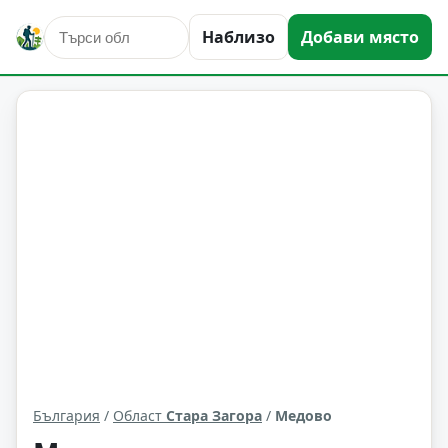
Наблизо
Добави място
Медово
Област: Стара Загора
България
/
Област
Стара Загора
/
Медово