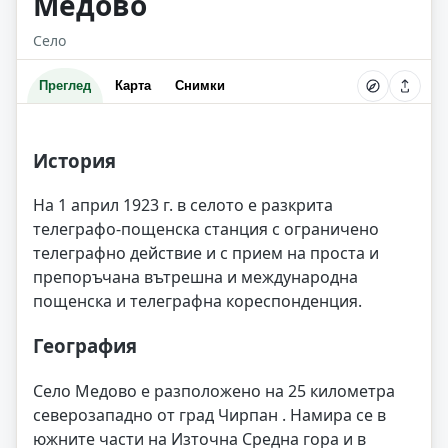
Медово
Село
Преглед
Карта
Снимки
История
На 1 април 1923 г. в селото е разкрита
телеграфо-пощенска станция с ограничено
телеграфно действие и с прием на проста и
препоръчана вътрешна и международна
пощенска и телеграфна кореспонденция.
География
Село Медово е разположено на 25 километра
северозападно от град Чирпан . Намира се в
южните части на Източна Средна гора и в