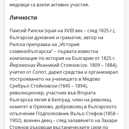
медовци са взели активно участие.
Личности
Паисий Рилски (края на XVIII век – след 1825 г.),
български духовник и граматик, автор на
Рилска преправка на „История
славянобългарска“ – първата известна
компилация по история на България от 1825 г.
Йеромонах Йоаникий Стоянов (ок. 1809 – 1884),
учител от Сопот, дарил средства и организирал
построяването на училището в Медово
Сребрьо Стойновски (1845 – 1894),
революционер, участник във Втората
българска легия в Белград, член на революц.
комитет в Оряхово, доброволец в българското
опълчение Подполковник Въльо Стефов (1858 –
1902), военен деец – след залавянето на Захари
Стоянов ръководи въстаническите сили по