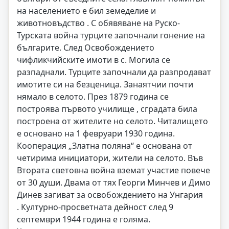
на населението е бил земеделие и
животновъдство . С обявяване на Руско-
Турската война турците започнали гонение на
българите. След Освобождението
чифликчийските имоти в с. Могила се
разпаднали. Турците започнали да разпродават
имотите си на безценица. Занаятчии почти
нямало в селото. През 1879 година се
построява първото училище , сградата била
построена от жителите но селото. Читалището
е основано на 1 февруари 1930 година.
Кооперация „Златна поляна“ е основана от
четирима инициатори, жители на селото. Във
Втората световна война вземат участие повече
от 30 души. Двама от тях Георги Минчев и Димо
Динев загиват за освобождението на Унгария
. Културно-просветната дейност след 9
септември 1944 година е голяма.