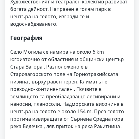
Художественият и театрален колектив развиват
богата дейност. Направен е голям парк в
центъра на селото, изгради се и
водоснабдяването.
География
Село Могила се намира на около 6 km
югоизточно от областния и общински център
Стара Загора . Разположено е в
Старозагорското поле на Горнотракийската
низина , върху равен терен. Климатът е
преходно-континентален . Почвите в
землището са преобладаващо лесивирани и
наносни, планосоли. Надморската височина в
центъра на селото е около 154 m. През селото
протича извиращата от Сърнена Средна гора
река Бедечка , ляв приток на река Ракитница .