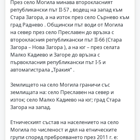
През село Могила минава второкласният
републикански път II-57 , водещ на запад към
Стара Загора, а на изток през село Сърнево към
град Раднево . Общински път води от Могила
на север през село Преславен до връзка с
второкласния републикански път II-66 (Стара
Загора – Нова Загора ), а на юг – през селата
Малко Кадиево и Загоре до връзка с
първокласния републикански път I-5 и
автомагистрала „Тракия“ .
Землището на село Могила граничи със
землищата на: село Преславен на север и
изток; село Малко Кадиево на юг; град Стара
Загора на запад.
Етническият състав на населението на село
Могила по численост и дял на етническите
групи според преброяването през 2011 г. е: