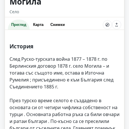
Могила
Село
Преглед
Карта
Снимки
История
След Руско-турската война 1877 – 1878 г. по
Берлинския договор 1878 г. село Могила – и
тогава със същото име, остава в Източна
Румелия ; присъединено е към България след
Съединението 1885 г.
През турско време селото е създадено в
основата си от четири чифлика собственост на
турци . Основната работна ръка са били овчари
и ратаи българи . По-късно са се преселили
българи от съседните села. Главният поминък