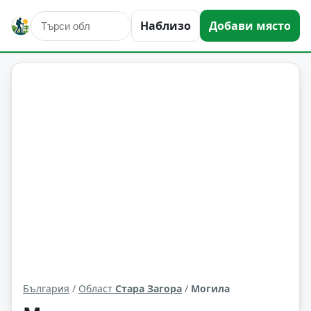
Наблизо
Добави място
Могила
Област: Стара Загора
България
/
Област
Стара Загора
/
Могила