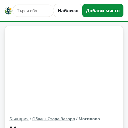
Наблизо
Добави място
Могилово
Област: Стара Загора
България
/
Област
Стара Загора
/
Могилово