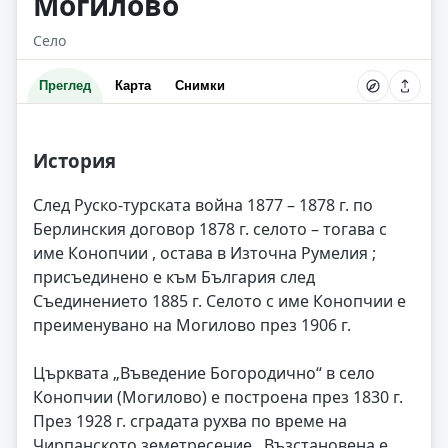
Могилово
Село
Преглед
Карта
Снимки
История
След Руско-турската война 1877 – 1878 г. по
Берлинския договор 1878 г. селото – тогава с
име Конопчии , остава в Източна Румелия ;
присъединено е към България след
Съединението 1885 г. Селото с име Конопчии е
преименувано на Могилово през 1906 г.
Църквата „Въведение Богородично“ в село
Конопчии (Могилово) е построена през 1830 г.
През 1928 г. сградата рухва по време на
Чирпанското земетресение . Възстановена е