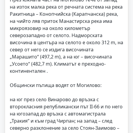
на изток малка река от речната система на река
Ракитница – Конопчийска (Карапчанска) река,
на чийто ляв приток Манастирска река има
микроязовир на около километър
северозападно от селото. Надморската
височина в центъра на селото е около 312 m, на
север от него се издига височината
„Марашито“ (497,2 m), а на юг – височината
„Усоето“ (482,7 m). Климатът е преходно-
континентален .
Общински пътища водят от Могилово:
на юг през село Винарово до връзка с
второкласния републикански път II-66 и по него
на югозапад до връзка с автомагистрала
„Тракия“ и към град Чирпан; на запад – след
северно разклонение за село Стоян-Заимово –