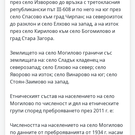
през село Изворово до връзка с третокласния
републикански път III-608 и по него на юг през
село Спасово към град Чирпан; на североизток
до разклон и село Елхово на запад, а на изток
през село Кирилово към село Богомилово и
град Стара Загора.
Землището на село Могилово граничи със
землищата на: село Сладък кладенец на
северозапад; село Елхово на север; село
Яворово на изток; село Винарово на юг; село
Стоян-Заимово на запад.
Етническият състав на населението на село
Могилово по численост и дял на етническите
групи според преброяването през 2011 г. е:
Числеността на населението на село Могилово
по данните от преброяванията от 1934 г. насам