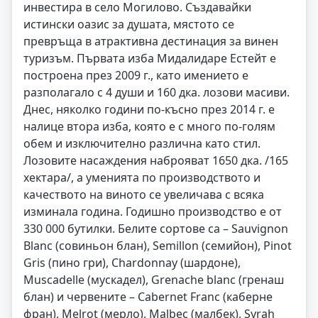
инвестира в село Могилово. Създавайки
истински оазис за душата, мястото се
превръща в атрактивна дестинация за винен
туризъм. Първата изба Мидалидаре Естейт е
построена през 2009 г., като имението е
разполагало с 4 души и 160 дка. лозови масиви.
Днес, няколко години по-късно през 2014 г. е
налице втора изба, която е с много по-голям
обем и изключително различна като стил.
Лозовите насаждения наброяват 1650 дка. /165
хектара/, а уменията по производството и
качеството на виното се увеличава с всяка
изминала година. Годишно производство е от
330 000 бутилки. Белите сортове са – Sauvignon
Blanc (совиньон блан), Semillon (семийон), Pinot
Gris (пино гри), Chardonnay (шардоне),
Muscadelle (мускадел), Grenache blanc (гренаш
блан) и червените – Cabernet Franc (каберне
фран), Melrot (мерло), Malbec (малбек), Syrah