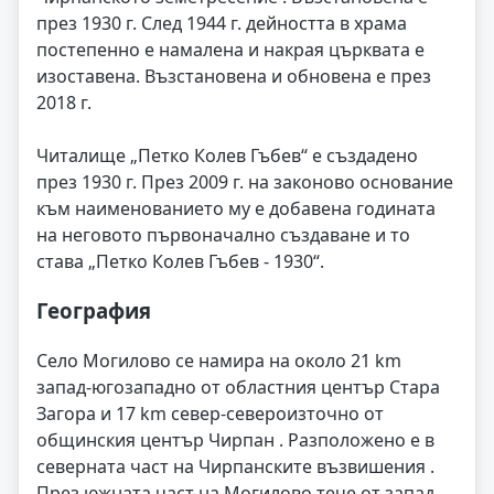
през 1930 г. След 1944 г. дейността в храма
постепенно е намалена и накрая църквата е
изоставена. Възстановена и обновена е през
2018 г.
Читалище „Петко Колев Гъбев“ е създадено
през 1930 г. През 2009 г. на законово основание
към наименованието му е добавена годината
на неговото първоначално създаване и то
става „Петко Колев Гъбев - 1930“.
География
Село Могилово се намира на около 21 km
запад-югозападно от областния център Стара
Загора и 17 km север-североизточно от
общинския център Чирпан . Разположено е в
северната част на Чирпанските възвишения .
През южната част на Могилово тече от запад