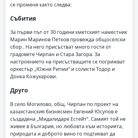
се променя както следва:
Събития
За първи път от 30 години кметският наместник
Марин Маринов Петков провежда общоселски
сбор . На него присъстват много гости от
градовете Чирпан и Стара Загора. За
настроението на присъстващите се погрижват
оркестър „Южни Ритми“ и солисти Тодор и
Донка Кожухарови.
Друго
В село Могилово, общ. Чирпан по проект на
казахстанския бизнесмен Евгений Юсупов е
създадена „Мидалидаре Естейт“. Самият той не
живее в България, но любовта към историята,
природата и доброто вино го подтикват да