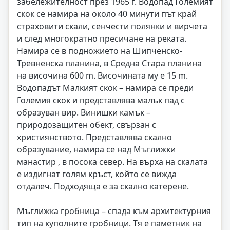
забележителност през 1965 г. Водопад Големият
скок се намира на около 40 минути път край
страховити скали, сенчести полянки и вирчета
и след многократно пресичане на реката.
Намира се в подножието на Шипченско-
Тревненска планина, в Средна Стара планина
на височина 600 m. Височината му е 15 m.
Водопадът Малкият скок – намира се преди
Големия скок и представлява малък пад с
образуван вир. Винишки камък –
природозащитен обект, свързан с
християнството. Представлява скално
образувание, намира се над Мъглижки
манастир , в посока север. На върха на скалата
е издигнат голям кръст, който се вижда
отдалеч. Подходяща е за скално катерене.
Мъглижка гробница – спада към архитектурния
тип на куполните гробници. Тя е паметник на