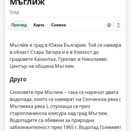
Мъглиж
Град
Преглед
Карта
Снимки
Мъглѝж е град в Южна България. Той се намира
в област Стара Загора и е в близост до
градовете Казанлък, Гурково и Николаево.
Център на община Мъглиж.
Друго
Скоковете при Мъглиж – така се наричат двата
водопада, които се намират на Селченска река (
Мъглижка река ), спускаща се през
старопланинска клисура над град Мъглиж.
Водопадите са обявени за природна
забележителност през 1965 г. Водопад Големият