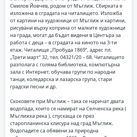
Смилов Йовчев, родом от Мъглиж. Сбирката е
изложена в сградата на читалището. Изложба
от картини на художници от Мъглиж и картини,
рисувани върху коприна от малките художници
на града, могат да бъдат видени в Центъра за
работа с деца – в сградата на киното на 3-ти
етаж. Читалище „Пробуда 1869“, адрес пл.
„Трети март“ 32, тел. 04321/20 – 68. Читалището
разполага с голяма библиотека, компютърна
зала с Интернет, обучава групи по народни
танци, коледарска и лазарска група, стари
градски песни и др.
Скоковете при Мъглиж – така се наричат двата
водопада, които се намират на Селченска река (
Мъглижка река ), спускаща се през
старопланинска клисура над град Мъглиж.
Водопадите са обявени за природна