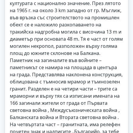
културата с национално значение. През лятото
на 1965 г. на около 3 km западно от гр. Мъглиж,
във връзка със строителството на промишлен
обект се е наложило разкопаването на
тракийска надгробна могила с височина 13 m и
диаметър при основата 48 m. Тя е част от голям
могилен некропол, разположен върху голяма
площ до южните склонове на Балкана.
Паметник на загиналите във войните –
паметникът се намира на площада в центъра
на града. Представлява наклонена конструкция,
облицована с тъмносив мрамор и тъмнозелен
гранит. Разделен е на четири части – трите са
мраморни и върху тях са изписани имената на
166 загинали жители от града от Първата
световна война , Междусъюзническата война ,
Балканската война и Втората световна война .
На четвъртата част – гранитната, има релефен
почетен знак и надписите „Българийо, за тебе