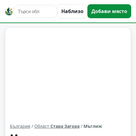
Наблизо
Добави място
Мъглиж
Област: Стара Загора
България
/
Област
Стара Загора
/
Мъглиж