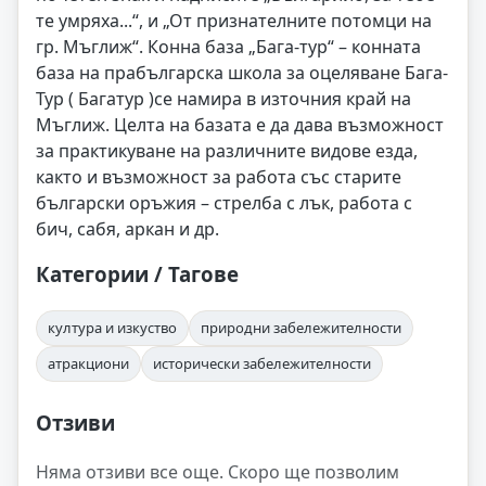
те умряха...“, и „От признателните потомци на
гр. Мъглиж“. Конна база „Бага-тур“ – конната
база на прабългарска школа за оцеляване Бага-
Тур ( Багатур )се намира в източния край на
Мъглиж. Целта на базата е да дава възможност
за практикуване на различните видове езда,
както и възможност за работа със старите
български оръжия – стрелба с лък, работа с
бич, сабя, аркан и др.
Категории / Тагове
култура и изкуство
природни забележителности
атракциони
исторически забележителности
Отзиви
Няма отзиви все още. Скоро ще позволим