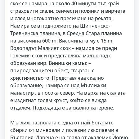
скок се намира на около 40 минути път край
страховити скали, сенчести полянки и вирчета
и след многократно пресичане на реката.
Намира се в подножието на Шипченско-
Тревненска планина, в Средна Стара планина
на височина 600 m. Височината му е 15 m.
Водопадът Малкият скок – намира се преди
Големия скок и представлява малък пад с
образуван вир. Винишки камък –
природозащитен обект, свързан с
християнството. Представлява скално
образувание, намира се над Мъглижки
манастир , в посока север. На върха на скалата
е издигнат голям кръст, който се вижда
отдалеч. Подходяща е за скално катерене.
Мъглиж разполага с една от най-богатите
сбирки от минерали и полезни изкопаеми в
България. Дарена е на града от академик Йовчо