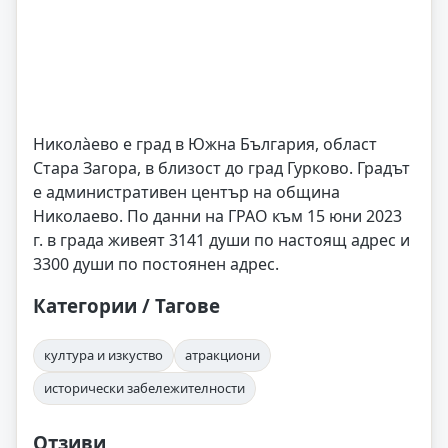
Никола̀ево е град в Южна България, област
Стара Загора, в близост до град Гурково. Градът
е административен център на община
Николаево. По данни на ГРАО към 15 юни 2023
г. в града живеят 3141 души по настоящ адрес и
3300 души по постоянен адрес.
Категории / Тагове
култура и изкуство
атракциони
исторически забележителности
Отзиви