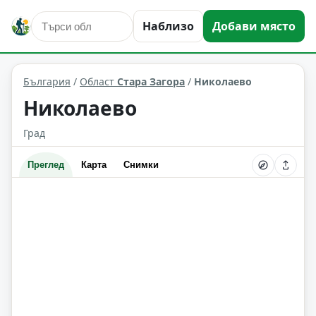
Наблизо
Добави място
Николаево
Област: Стара Загора
България
/
Област
Стара Загора
/
Николаево
Николаево
Град
Преглед
Карта
Снимки