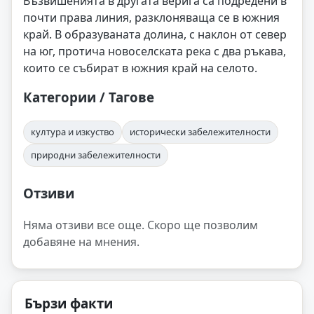
Възвишенията в другата верига са подредени в
почти права линия, разклоняваща се в южния
край. В образуваната долина, с наклон от север
на юг, протича новоселската река с два ръкава,
които се събират в южния край на селото.
Категории / Тагове
култура и изкуство
исторически забележителности
природни забележителности
Отзиви
Няма отзиви все още. Скоро ще позволим
добавяне на мнения.
Бързи факти