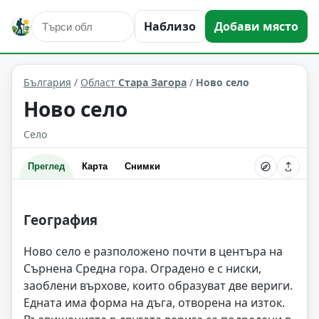
Наблизо
Добави място
Ново село
Област: Стара Загора
България
/
Област
Стара Загора
/
Ново село
Ново село
Село
Преглед
Карта
Снимки
География
Ново село е разположено почти в центъра на
Сърнена Средна гора. Оградено е с ниски,
заоблени върхове, които образуват две вериги.
Едната има форма на дъга, отворена на изток.