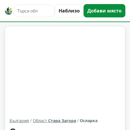
Наблизо
Добави място
Осларка
Област: Стара Загора
България
/
Област
Стара Загора
/
Осларка