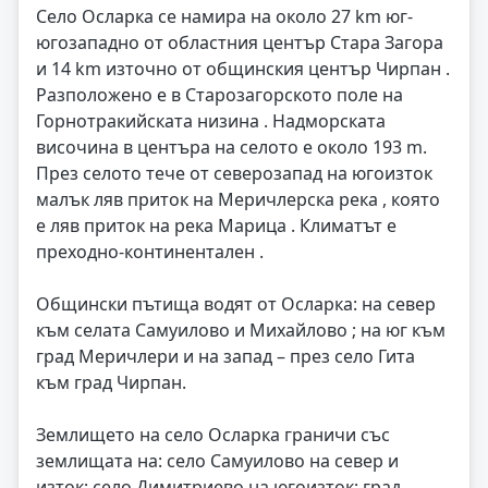
Село Осларка се намира на около 27 km юг-
югозападно от областния център Стара Загора
и 14 km източно от общинския център Чирпан .
Разположено е в Старозагорското поле на
Горнотракийската низина . Надморската
височина в центъра на селото е около 193 m.
През селото тече от северозапад на югоизток
малък ляв приток на Меричлерска река , която
е ляв приток на река Марица . Климатът е
преходно-континентален .
Общински пътища водят от Осларка: на север
към селата Самуилово и Михайлово ; на юг към
град Меричлери и на запад – през село Гита
към град Чирпан.
Землището на село Осларка граничи със
землищата на: село Самуилово на север и
изток; село Димитриево на югоизток; град