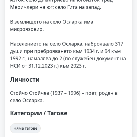
Меричлери на юг; село Гита на запад.
В землището на село Осларка има
микроязовир.
Населението на село Осларка, наброявало 317
души при преброяването към 1934 г. и 94 към
1992 г., намалява до 2 (по служебен документ на
НСИ от 31.12.2023 г.) към 2023 г.
Личности
Стойчо Стойчев (1937 – 1996) – поет, роден в
село Осларка.
Категории / Тагове
Няма тагове