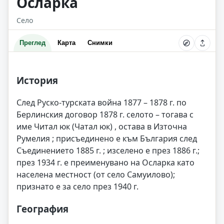
Осларка
Село
Преглед
Карта
Снимки
История
След Руско-турската война 1877 – 1878 г. по
Берлинския договор 1878 г. селото – тогава с
име Читал юк (Чатал юк) , остава в Източна
Румелия ; присъединено е към България след
Съединението 1885 г. ; изселено е през 1886 г.;
през 1934 г. е преименувано на Осларка като
населена местност (от село Самуилово);
признато е за село през 1940 г.
География