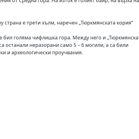
ния от Средна гора. На изток е Голият баир, на върха н
му страна е трети хълм, наречен „Тюркмянската кория“
 е бил голяма чифлишка гора. Между него и „Тюркмянска
са останали неразорани само 5 – 6 могили, а са били
ски и археологически проучвания.