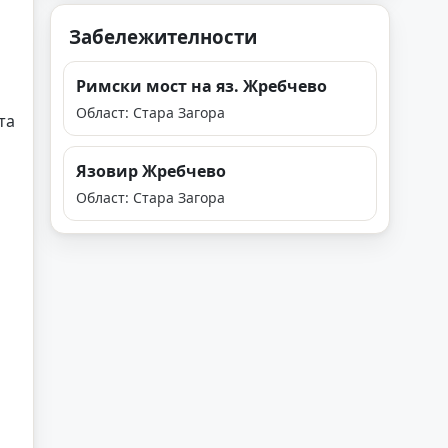
а
Забележителности
Римски мост на яз. Жребчево
Област: Стара Загора
та
Язовир Жребчево
Област: Стара Загора