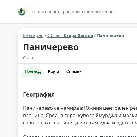
Паничерево
Област: Стара Загора
България
/
Област
Стара Загора
/
Паничерево
Паничерево
Село
Преглед
Карта
Снимки
География
Паничерево се намира в Южния централен реги
планина, Средна гора, купола Ямурджа и малк
селото е като в паница и оттам идва и едното 