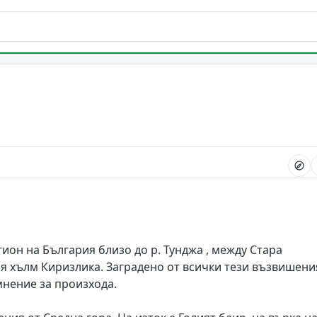
он на България близо до р. Тунджа , между Стара
ия хълм Киризлика. Заградено от всички тези възвишени
мнение за произхода.