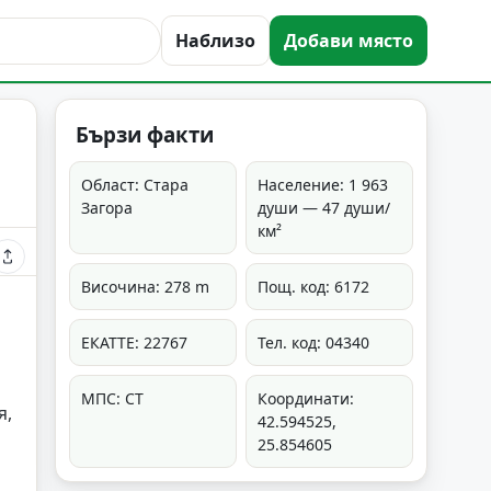
Наблизо
Добави място
Бързи факти
Област: Стара
Население: 1 963
Загора
души — 47 души/
км²
Височина: 278 m
Пощ. код: 6172
ЕКАТТЕ: 22767
Тел. код: 04340
МПС: СТ
Координати:
я,
42.594525,
25.854605