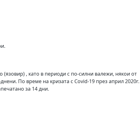
и.
(язовир) , като в периоди с по-силни валежи, някои от
нени. По време на кризата с Covid-19 през април 2020г.
печатано за 14 дни.