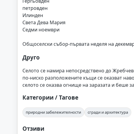
Гергьовден
петровден
Илинден
Света Дева Мария
Седми ноември
Общоселски събор-първата неделя на декемвр
Друго
Селото се намира непосредствено до Жребчево 
по-ниско разположените къщи се оказват навод
селото се оказва огнище на заразата и беше за
Категории / Тагове
природни забележителности
сгради и архитектура
Отзиви