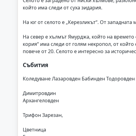
Селото е заградено от ниски хълмове, разклоне
който има следи от суха зидария.
На юг от селото е „Керезликът“. От западната 
На север е хълмът Ямурджа, който на времето
кория“ има следи от голям некропол, от който 
повече от 20. Селото е интересно за историче
Събития
Коледуване Лазаровден Бабинден Тодоровден
Димитровдин
Архангеловден
Трифон Зарезан,
Цветница