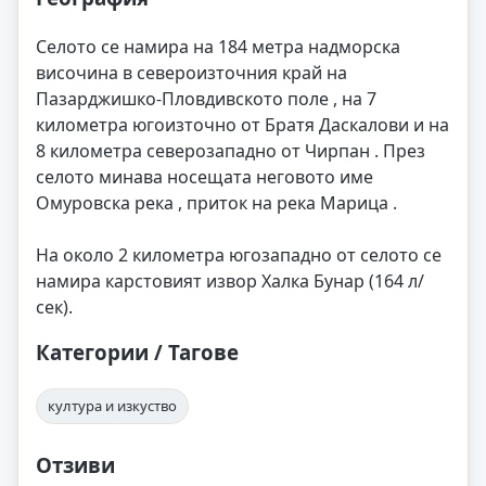
Селото се намира на 184 метра надморска
височина в североизточния край на
Пазарджишко-Пловдивското поле , на 7
километра югоизточно от Братя Даскалови и на
8 километра северозападно от Чирпан . През
селото минава носещата неговото име
Омуровска река , приток на река Марица .
На около 2 километра югозападно от селото се
намира карстовият извор Халка Бунар (164 л/
сек).
Категории / Тагове
култура и изкуство
Отзиви