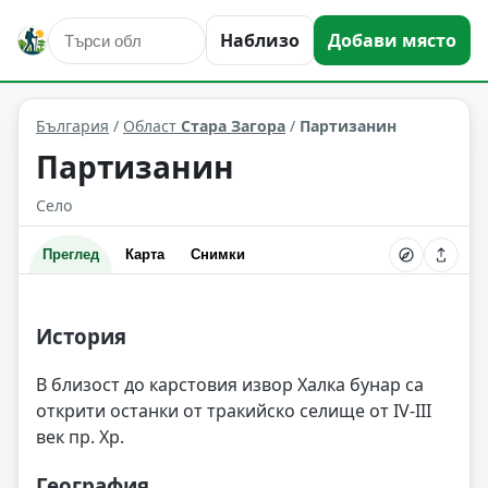
Наблизо
Добави място
Партизанин
Област: Стара Загора
България
/
Област
Стара Загора
/
Партизанин
Партизанин
Село
Преглед
Карта
Снимки
История
В близост до карстовия извор Халка бунар са
открити останки от тракийско селище от IV-III
век пр. Хр.
География