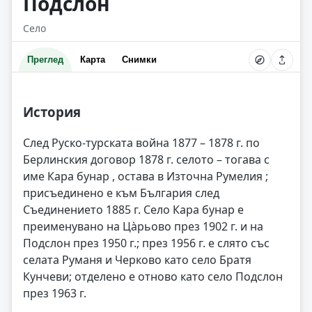
Подслон
Село
Преглед
Карта
Снимки
История
След Руско-турската война 1877 – 1878 г. по
Берлинския договор 1878 г. селото – тогава с
име Кара бунар , остава в Източна Румелия ;
присъединено е към България след
Съединението 1885 г. Село Кара бунар е
преименувано на Цàрьово през 1902 г. и на
Подслон през 1950 г.; през 1956 г. е слято със
селата Руманя и Черково като село Братя
Кунчеви; отделено е отново като село Подслон
през 1963 г.