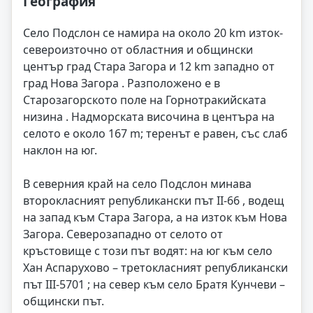
География
Село Подслон се намира на около 20 km изток-
североизточно от областния и общински
център град Стара Загора и 12 km западно от
град Нова Загора . Разположено е в
Старозагорското поле на Горнотракийската
низина . Надморската височина в центъра на
селото е около 167 m; теренът е равен, със слаб
наклон на юг.
В северния край на село Подслон минава
второкласният републикански път II-66 , водещ
на запад към Стара Загора, а на изток към Нова
Загора. Северозападно от селото от
кръстовище с този път водят: на юг към село
Хан Аспарухово – третокласният републикански
път III-5701 ; на север към село Братя Кунчеви –
общински път.