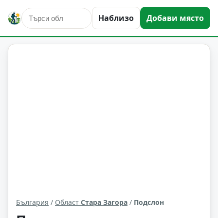
Наблизо
Добави място
Подслон
Област: Стара Загора
България
/
Област
Стара Загора
/
Подслон