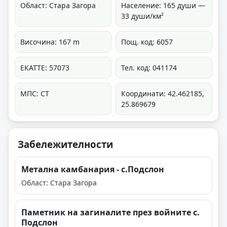
Област: Стара Загора
Население: 165 души —
33 души/км²
Височина: 167 m
Пощ. код: 6057
ЕКАТТЕ: 57073
Тел. код: 041174
МПС: СТ
Координати: 42.462185,
25.869679
Забележителности
Метална камбанария - с.Подслон
Област: Стара Загора
Паметник на загиналите през войните с.
Подслон