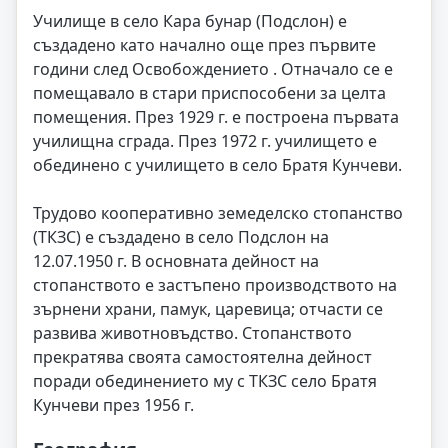
Училище в село Кара бунар (Подслон) е
създадено като начално още през първите
години след Освобождението . Отначало се е
помещавало в стари приспособени за целта
помещения. През 1929 г. е построена първата
училищна сграда. През 1972 г. училището е
обединено с училището в село Братя Кунчеви.
Трудово кооперативно земеделско стопанство
(ТКЗС) е създадено в село Подслон на
12.07.1950 г. В основната дейност на
стопанството е застъпено производството на
зърнени храни, памук, царевица; отчасти се
развива животновъдство. Стопанството
прекратява своята самостоятелна дейност
поради обединението му с ТКЗС село Братя
Кунчеви през 1956 г.